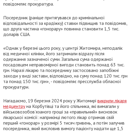
повідомляє прокуратура.
Посередник (раніше притягувався до кримінальної
відповідальності за крадіжку) ставки підвищив та повідомив,
що друга частина «гонорару» повинна становити 1,5 тис.
доларів США.
«Однак у березні цього року, у центрі Житомира, неподалік
від медичної клініки, його затримали відразу після
одержання зазначеної суми. Загальна сума одержаної
посадовцем неправомірної вигоди становить понад 63 тис.
грн. Наразі лікарю та посереднику застосовано запобіжні
заходи у виді застави, відповідно, на суму понад 120 тис. грн
та понад 150 тис. грн», - повідомляє пресслужба обласної
прокуратури.
Нагадаємо, 19 березня 2024 року у Житомирі
викрили лікаря
медцентру
на Корбутівці та його спільника, які вимагали у
військовозобов’язаного гроші за «правильний» висновок
лікарської комісії: наприкінці лютого лікар отримав свій
перший «гонорар» у розмірі 5 тисяч гривень, а потім залучив
посередника, який висловив вимогу пацієнту надати ще 1,5