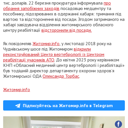
тис. доларів. 22 березня прокуратура інформувала
про
обрання запобіжних заходів
посадовцю медцентру та
пособнику, підозрюваних в одержанні хабаря: тримання під
вартою та відсторонення від посади. Згодом затриманого на
хабарі завідувача відділення житомирського обласного
центру реабілітації
відсторонили від посади.
Як повідомляв
Житомир.info
, у листопаді 2018 року на
Чуднівському шосе під Житомиром
відкрили
реконструйований Центр вертебрології із Центром
реабілітації учасників АТО
. До квітня 2023 року керівником
КНП «Обласний медичний центр вертебрології і реабілітації»
був тодішній директор департаменту охорони здоров’я
Житомирської ОДА
Олександр Торбас
.
Житомир.info
Підписуйтесь на Житомир.info в Telegram