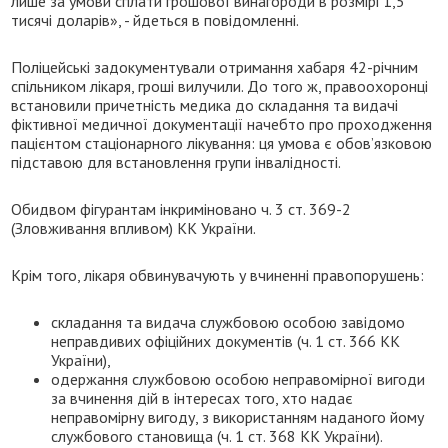
лише за умови сплати грошової винагороди в розмірі 1,5
тисячі доларів», - йдеться в повідомленні.
Поліцейські задокументували отримання хабаря 42-річним
спільником лікаря, гроші вилучили. До того ж, правоохоронці
встановили причетність медика до складання та видачі
фіктивної медичної документації начебто про проходження
пацієнтом стаціонарного лікування: ця умова є обов’язковою
підставою для встановлення групи інвалідності.
Обидвом фігурантам інкриміновано ч. 3 ст. 369-2
(Зловживання впливом) КК України.
Крім того, лікаря обвинувачують у вчиненні правопорушень:
складання та видача службовою особою завідомо
неправдивих офіційних документів (ч. 1 ст. 366 КК
України),
одержання службовою особою неправомірної вигоди
за вчинення дій в інтересах того, хто надає
неправомірну вигоду, з використанням наданого йому
службового становища (ч. 1 ст. 368 КК України).