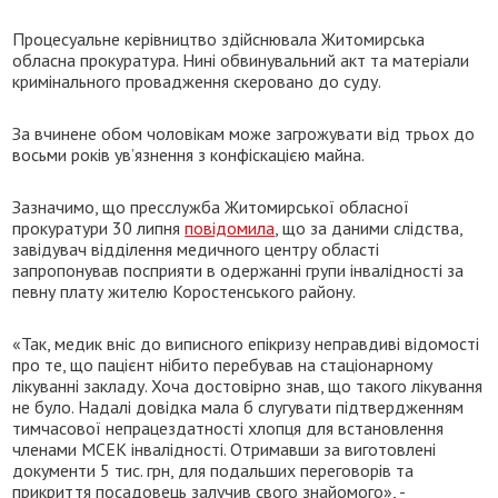
Процесуальне керівництво здійснювала Житомирська
обласна прокуратура. Нині обвинувальний акт та матеріали
кримінального провадження скеровано до суду.
За вчинене обом чоловікам може загрожувати від трьох до
восьми років ув’язнення з конфіскацією майна.
Зазначимо, що пресслужба Житомирської обласної
прокуратури 30 липня
повідомила
, що за даними слідства,
завідувач відділення медичного центру області
запропонував посприяти в одержанні групи інвалідності за
певну плату жителю Коростенського району.
«Так, медик вніс до виписного епікризу неправдиві відомості
про те, що пацієнт нібито перебував на стаціонарному
лікуванні закладу. Хоча достовірно знав, що такого лікування
не було. Надалі довідка мала б слугувати підтвердженням
тимчасової непрацездатності хлопця для встановлення
членами МСЕК інвалідності. Отримавши за виготовлені
документи 5 тис. грн, для подальших переговорів та
прикриття посадовець залучив свого знайомого», -