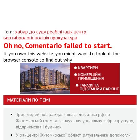
Теги:
хабар
до суду
реабілітація
центр
вертибрології
поліція
прокуратура
Oh no, Comentario failed to start.
If you own this website, you might want to look at the
browser console to find out why.
МАТЕРІАЛИ ПО ТЕМІ
Троє людей постраждали внаслідок атаки рф по
Житомирській громаді: є влучання у цивільну інфраструктуру,
підприємства і будинок
У райцентрі Житомирської області рятувальники допомогли