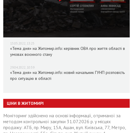
13.05.2022, 13:25
«Тема дня» на Житомир.info: керівник ОВА про життя області в
умовах воєнного стану
29.04.2022, 10:59
«Тема дня» на Житомир.info: новий начальник ГУНП розповість
про ситуацію в області
ЦІНИ В ЖИТОМИРІ
Моніторинг здійснено на основі інформації, отриманої за
методом контрольної закупки 31.07.2026 р. у місцях
продажу: АТБ, пр. Миру, 15А, Ашан, вул. Київська, 77, Метро,