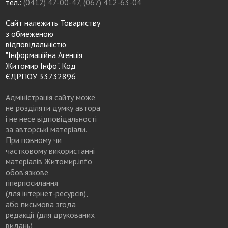
тел.:
(0412) 47-00-47
,
(067) 412-63-04
Сайт належить Товариству
з обмеженою
відповідальністю
"Інформаційна Агенція
Житомир Інфо". Код
ЄДРПОУ 33732896
Адміністрація сайту може
не розділяти думку автора
і не несе відповідальності
за авторські матеріали.
При повному чи
частковому використанні
матеріалів Житомир.info
обов’язкове
гіперпосилання
(для інтернет-ресурсів),
або письмова згода
редакції (для друкованих
видань)