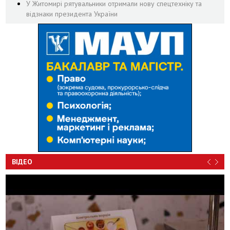
У Житомирі рятувальники отримали нову спецтехніку та
відзнаки президента України
ВІДЕО