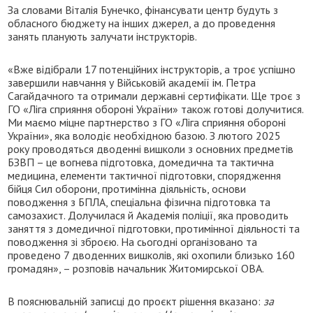
За словами Віталія Бунечко, фінансувати центр будуть з
обласного бюджету на інших джерел, а до проведення
занять планують залучати інструкторів.
«Вже відібрали 17 потенційних інструкторів, а троє успішно
завершили навчання у Військовій академії ім. Петра
Сагайдачного та отримали державні сертифікати. Ще троє з
ГО «Ліга сприяння обороні України» також готові долучитися.
Ми маємо міцне партнерство з ГО «Ліга сприяння обороні
України», яка володіє необхідною базою. З лютого 2025
року проводяться дводенні вишколи з основних предметів
БЗВП – це вогнева підготовка, домедична та тактична
медицина, елементи тактичної підготовки, спорядження
бійця Сил оборони, протимінна діяльність, основи
поводження з БПЛА, спеціальна фізична підготовка та
самозахист. Долучилася й Академія поліції, яка проводить
заняття з домедичної підготовки, протимінної діяльності та
поводження зі зброєю. На сьогодні організовано та
проведено 7 дводенних вишколів, які охопили близько 160
громадян», – розповів начальник Житомирської ОВА.
В пояснювальній записці до проєкт рішення вказано:
за