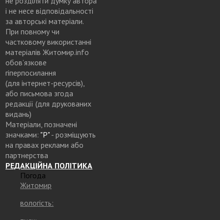
не розділяти думку автора
і не несе відповідальності
за авторські матеріали.
При повному чи
частковому використанні
матеріалів Житомир.info
обов’язкове
гіперпосилання
(для інтернет-ресурсів),
або письмова згода
редакції (для друкованих
видань)
Матеріали, позначені
значками:
"Р"
- розміщують
на правах реклами або
партнерства
РЕДАКЦІЙНА ПОЛІТИКА
Погода
Житомир
вологість: