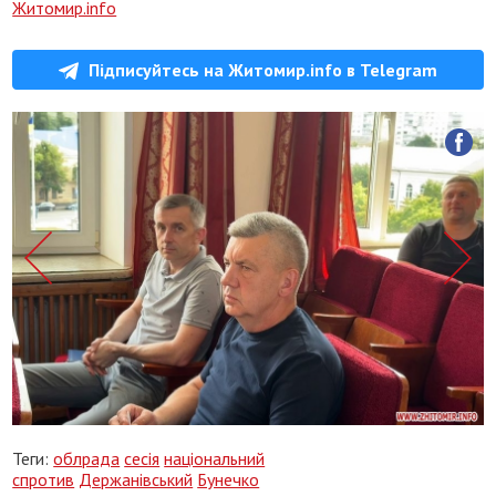
Житомир.info
Підписуйтесь на Житомир.info в Telegram
Теги:
облрада
сесія
національний
спротив
Держанівський
Бунечко