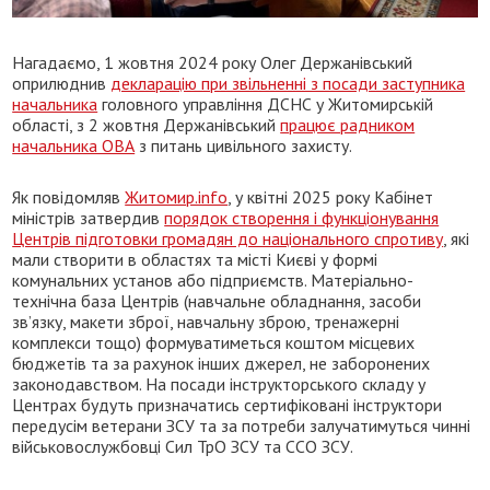
Нагадаємо, 1 жовтня 2024 року Олег Держанівський
оприлюднив
декларацію при звільненні з посади заступника
начальника
головного управління ДСНС у Житомирській
області, з 2 жовтня Держанівський
працює радником
начальника ОВА
з питань цивільного захисту.
Як повідомляв
Житомир.info
, у квітні 2025 року Кабінет
міністрів затвердив
порядок створення і функціонування
Центрів підготовки громадян до національного спротиву
, які
мали створити в областях та місті Києві у формі
комунальних установ або підприємств. Матеріально-
технічна база Центрів (навчальне обладнання, засоби
зв’язку, макети зброї, навчальну зброю, тренажерні
комплекси тощо) формуватиметься коштом місцевих
бюджетів та за рахунок інших джерел, не заборонених
законодавством. На посади інструкторського складу у
Центрах будуть призначатись сертифіковані інструктори
передусім ветерани ЗСУ та за потреби залучатимуться чинні
військовослужбовці Сил ТрО ЗСУ та ССО ЗСУ.