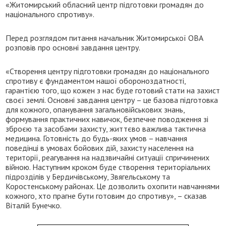
«Житомирський обласний центр підготовки громадян до
національного спротиву».
Перед розглядом питання начальник Житомирської ОВА
розповів про основні завдання центру.
«Створення центру підготовки громадян до національного
спротиву є фундаментом нашої обороноздатності,
гарантією того, що кожен з нас буде готовий стати на захист
своєї землі. Основні завдання центру – це базова підготовка
для кожного, опанування загальновійськових знань,
формування практичних навичок, безпечне поводження зі
зброєю та засобами захисту, життєво важлива тактична
медицина. Готовність до будь-яких умов – навчання
поведінці в умовах бойових дій, захисту населення на
території, реагування на надзвичайні ситуації спричинених
війною. Наступним кроком буде створення територіальних
підрозділів у Бердичівському, Звягельському та
Коростенському районах. Це дозволить охопити навчаннями
кожного, хто прагне бути готовим до спротиву», – сказав
Віталій Бунечко.