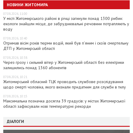
НОВИНИ ЖИТОМИРА
07.08.2026, 11:00
У місті Житомирського районі в річці загинули понад 1300 рибин:
екологи знайшли місце, де забруднювальні речовини потрапляють у
воду
07.08.2026, 10:40
Отримав вісім років тюрми водій, який був п’яним і скоїв смертельну
ДТП у Житомирській області
07.08.2026, 10:38
Через грозу і сильний вітер у Житомирській області без електрики
залишились понад 1360 абонентів
07.08.2026, 10:21
Житомирський обласний ТЦК проводить службове розслідування
щодо смерті чоловіка, якого визнали придатним для служби в тилу
07.08.2026, 10:15
Максимальна позначка досягла 39 градусів: у містах Житомирської
області зафіксували нові температурні рекорди
ДІАЛОГИ