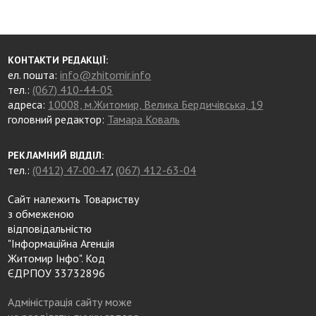
КОНТАКТИ РЕДАКЦІЇ:
ел. пошта:
info@zhitomir.info
тел.:
(067) 410-44-05
адреса:
10008, м.Житомир, Велика Бердичівська, 19
головний редактор:
Тамара Коваль
РЕКЛАМНИЙ ВІДДІЛ:
тел.:
(0412) 47-00-47
,
(067) 412-63-04
Сайт належить Товариству
з обмеженою
відповідальністю
"Інформаційна Агенція
Житомир Інфо". Код
ЄДРПОУ 33732896
Адміністрація сайту може