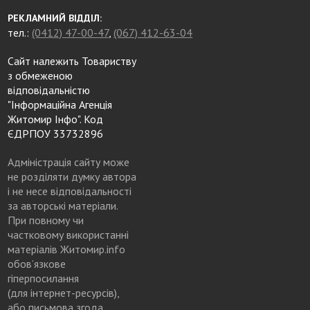
РЕКЛАМНИЙ ВІДДІЛ:
тел.:
(0412) 47-00-47
,
(067) 412-63-04
Сайт належить Товариству
з обмеженою
відповідальністю
"Інформаційна Агенція
Житомир Інфо". Код
ЄДРПОУ 33732896
Адміністрація сайту може
не розділяти думку автора
і не несе відповідальності
за авторські матеріали.
При повному чи
частковому використанні
матеріалів Житомир.info
обов’язкове
гіперпосилання
(для інтернет-ресурсів),
або письмова згода