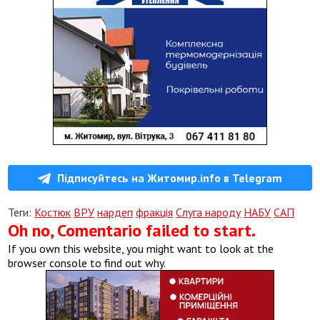
Підписуйтесь на Житомир.info в Telegram
Теги:
Костюк
ВРУ
нардеп
фракція
Слуга народу
НАБУ
САП
Oh no, Comentario failed to start.
If you own this website, you might want to look at the
browser console to find out why.