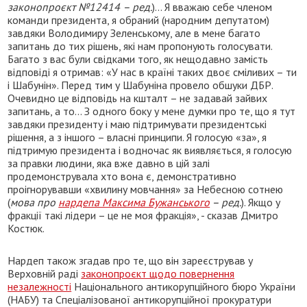
законопроєкт №12414
– ред.
)... Я вважаю себе членом
команди президента, я обраний (народним депутатом)
завдяки Володимиру Зеленському, але в мене багато
запитань до тих рішень, які нам пропонують голосувати.
Багато з вас були свідками того, як нещодавно замість
відповіді я отримав: «У нас в країні таких двоє сміливих – ти
і Шабунін». Перед тим у Шабуніна провело обшуки ДБР.
Очевидно це відповідь на кшталт – не задавай зайвих
запитань, а то... З одного боку у мене думки про те, що я тут
завдяки президенту і маю підтримувати президентські
рішення, а з іншого – власні принципи. Я голосую «за», я
підтримую президента і водночас як виявляється, я голосую
за правки людини, яка вже давно в цій залі
продемонструвала хто вона є, демонстративно
проігнорувавши «хвилину мовчання» за Небесною сотнею
(
мова про
нардепа Максима Бужанського
– ред.
). Якщо у
фракції такі лідери – це не моя фракція», - сказав Дмитро
Костюк.
Нардеп також згадав про те, що він зареєстрував у
Верховній раді
законопроєкт щодо повернення
незалежності
Національного антикорупційного бюро України
(НАБУ) та Спеціалізованої антикорупційної прокуратури