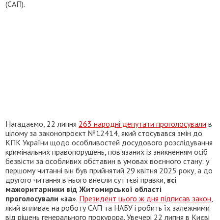
(САП).
Нагадаємо, 22 липня
263 народні депутати проголосували
в
цілому за законопроєкт №12414, який стосувався змін до
КПК України щодо особливостей досудового розслідування
кримінальних правопорушень, пов’язаних із зникненням осіб
безвісти за особливих обставин в умовах воєнного стану: у
першому читанні він був прийнятий 29 квітня 2025 року, а до
другого читання в нього внесли суттєві правки,
всі
мажоритарники від Житомирської області
проголосували «за»
.
Президент цього ж дня підписав закон
,
який впливає на роботу САП та НАБУ і робить їх залежними
від рішень генерального прокурора. Увечері 22 липня в Києві