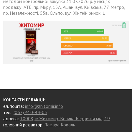
методом контрольної закупки 31.07.2026 р. у місцях
продажу: АТБ, пр. Миру, 15А, Ашан, вул. Київська, 77, Метро,
пр. Незалежності, 55в, Сільпо, вул. Житній ринок, 1
КОНТАКТИ РЕДАКЦІЇ:
ел. пошта:
info@zhitomir.info
тел.:
(067) 410-44-05
адреса:
10008, м.Житомир, Велика Бердичівська, 19
головний редактор:
Тамара Коваль