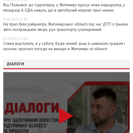
07.08.2026, 15:12
Від Польової до гідропарку у Житомирі курсує нова маршрутка, у
міськраді й ОДА кажуть, що в автобусній мережі такої немає
07.08.2026, 15:10
На трасі біля райцентру Житомирської області під час ДТП з трьома
авто постраждали люди, рух транспорту ускладнений
07.08.2026, 14:34
Спека відступить, а у суботу буде нічний дощ зі шквалом, градом і
грозою: прогноз погоди на вихідні в Житомирі та області
ДІАЛОГИ