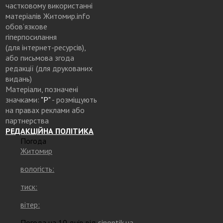
частковому використанні
матеріалів Житомир.info
обов’язкове
гіперпосилання
(для інтернет-ресурсів),
або письмова згода
редакції (для друкованих
видань)
Матеріали, позначені
значками:
"Р"
- розміщують
на правах реклами або
партнерства
РЕДАКЦІЙНА ПОЛІТИКА
Погода
Житомир
вологість:
тиск:
вітер:
Погода на 10 днів від
sinoptik.ua