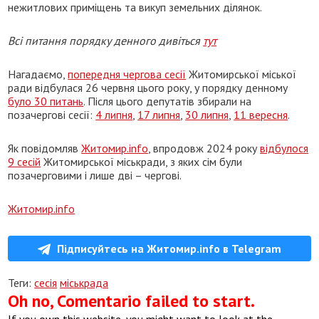
нежитлових приміщень та викуп земельних ділянок.
Всі питання порядку денного дивіться
тут
Нагадаємо,
попередня чергова сесії
Житомирської міської
ради відбулася 26 червня цього року, у порядку денному
було 30 питань
. Після цього депутатів збирали на
позачергові сесії:
4 липня
,
17 липня
,
30 липня
,
11 вересня
.
Як повідомляв
Житомир.info
, впродовж 2024 року
відбулося
9 сесій
Житомирської міськради, з яких сім були
позачерговими і лише дві – чергові.
Житомир.info
Підписуйтесь на Житомир.info в Telegram
Теги:
сесія
міськрада
Oh no, Comentario failed to start.