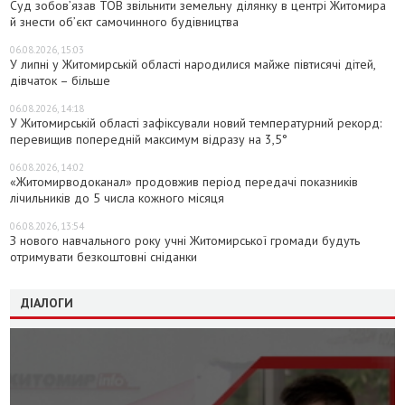
Суд зобов’язав ТОВ звільнити земельну ділянку в центрі Житомира
й знести об’єкт самочинного будівництва
06.08.2026, 15:03
У липні у Житомирській області народилися майже півтисячі дітей,
дівчаток – більше
06.08.2026, 14:18
У Житомирській області зафіксували новий температурний рекорд:
перевищив попередній максимум відразу на 3,5°
06.08.2026, 14:02
«Житомирводоканал» продовжив період передачі показників
лічильників до 5 числа кожного місяця
06.08.2026, 13:54
З нового навчального року учні Житомирської громади будуть
отримувати безкоштовні сніданки
ДІАЛОГИ