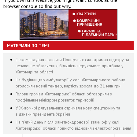
If you own this website, you might want to look at the
browser console to find out why.
МАТЕРІАЛИ ПО ТЕМІ
Екскомандувач логістики Повітряних сил отримав підозру за
незаконне збагачення, більшість нерухомості придбана у
Житомирі та області
На будівництво амбулаторії у селі Житомирського району
оголосили новий тендер, вартість зросла до 21 млн грн
Голови громад Житомирської області обговорили з
профільним міністром розвиток територій
У Житомирі рятувальники отримали нову спецтехніку та
відзнаки президента України
На пʼятий день після ракетно-дронової атаки рф у селі
Житомирської області повністю відновили електропостачання