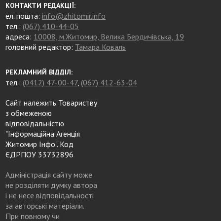
КОНТАКТИ РЕДАКЦІЇ:
ел. пошта:
info@zhitomir.info
тел.:
(067) 410-44-05
адреса:
10008, м.Житомир, Велика Бердичівська, 19
головний редактор:
Тамара Коваль
РЕКЛАМНИЙ ВІДДІЛ:
тел.:
(0412) 47-00-47
,
(067) 412-63-04
Сайт належить Товариству
з обмеженою
відповідальністю
"Інформаційна Агенція
Житомир Інфо". Код
ЄДРПОУ 33732896
Адміністрація сайту може
не розділяти думку автора
і не несе відповідальності
за авторські матеріали.
При повному чи