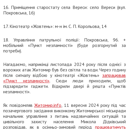
16. Приміщення старостату села Вереси: село Вереси (вул.
Покровська, 16)
17. Кінотеатр «Жовтень»: м-н ім. С. П. Корольова, 14
18. Управління патрульної поліції: Покровська, 96. +
мобільний «Пункт незламності» (буде розгорнутий за
потреби).
Нагадаємо, наприкінці листопада 2024 року після однієї з
ворожих атак Житомир був без світла та води. Через годину
після сигналу відбою у кінотеатрі «Жовтень»
запрацював
«Пункт незламності»
. Сюди люди приходили, щоб
підзарядити гаджети. Відкрили двері й решта «Пунктів
незламності».
Як повідомляв
Житомир.info
, 11 вересня 2024 року під час
позачергового засідання виконкому Житомирської міськради
начальник управління з питань надзвичайних ситуацій та
цивільного захисту населення Микола Дідківський
розповідав, як в осінньо-зимовий період
працюватимуть