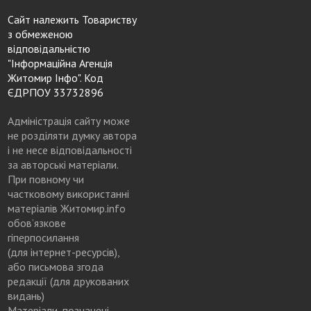
Сайт належить Товариству
з обмеженою
відповідальністю
"Інформаційна Агенція
Житомир Інфо". Код
ЄДРПОУ 33732896
Адміністрація сайту може
не розділяти думку автора
і не несе відповідальності
за авторські матеріали.
При повному чи
частковому використанні
матеріалів Житомир.info
обов’язкове
гіперпосилання
(для інтернет-ресурсів),
або письмова згода
редакції (для друкованих
видань)
Матеріали, позначені