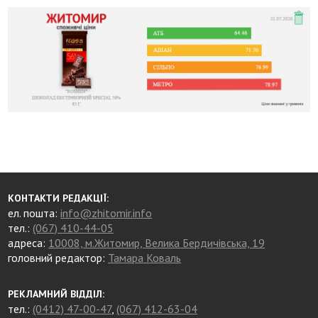
КОНТАКТИ РЕДАКЦІЇ:
ел. пошта:
info@zhitomir.info
тел.:
(067) 410-44-05
адреса:
10008, м.Житомир, Велика Бердичівська, 19
головний редактор:
Тамара Коваль
РЕКЛАМНИЙ ВІДДІЛ:
тел.:
(0412) 47-00-47
,
(067) 412-63-04