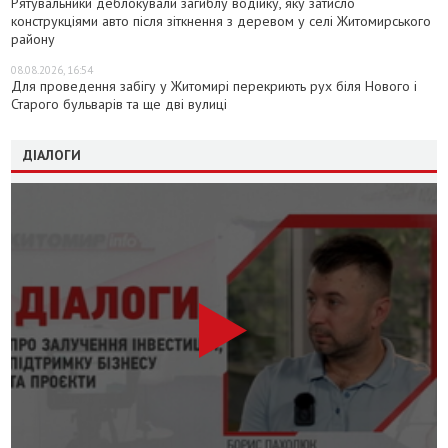
Рятувальники деблокували загиблу водійку, яку затисло
конструкціями авто після зіткнення з деревом у селі Житомирського
району
08.08.2026, 16:54
Для проведення забігу у Житомирі перекриють рух біля Нового і
Старого бульварів та ще дві вулиці
ДІАЛОГИ