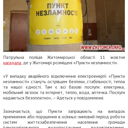
Патрульна поліція Житомирської області 11 жовтня
нагадала
, де у Житомирі розміщені «Пункти незламності».
«У випадку аварійного відключення електроенергії «Пункти
незламності» стануть острівцем безпеки, стабільності, тепла
та нашої єдності. Там є всі базові послуги: електрика,
мобільний зв’язок та інтернет, тепло, вода, аптечка. Послуги
надаються безоплатно», – йдеться у повідомленні.
Зазначається, що Пункти запрацюють на випадок
припинення або порушення в осінньо-зимовий період роботи
систем життєзабезпечення населення громади
(централізованого водопостачання, водовідведення,