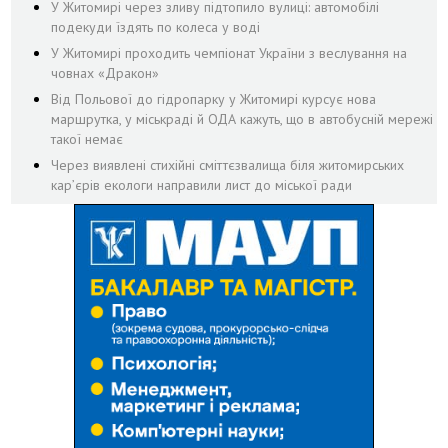
У Житомирі через зливу підтопило вулиці: автомобілі
подекуди їздять по колеса у воді
У Житомирі проходить чемпіонат України з веслування на
човнах «Дракон»
Від Польової до гідропарку у Житомирі курсує нова
маршрутка, у міськраді й ОДА кажуть, що в автобусній мережі
такої немає
Через виявлені стихійні сміттєзвалища біля житомирських
кар’єрів екологи направили лист до міської ради