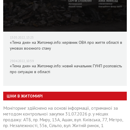
13.05.2022, 13:25
«Тема дня» на Житомир.info: керівник ОВА про життя області в
умовах воєнного стану
29.04.2022, 10:59
«Тема дня» на Житомир.info: новий начальник ГУНП розповість
про ситуацію в області
ЦІНИ В ЖИТОМИРІ
Моніторинг здійснено на основі інформації, отриманої за
методом контрольної закупки 31.07.2026 р. у місцях
продажу: АТБ, пр. Миру, 15А, Ашан, вул. Київська, 77, Метро,
пр. Незалежності, 55в, Сільпо, вул. Житній ринок, 1