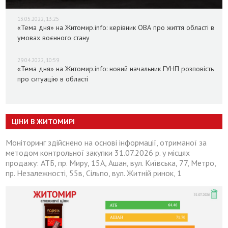
13.05.2022, 13:25
«Тема дня» на Житомир.info: керівник ОВА про життя області в
умовах воєнного стану
29.04.2022, 10:59
«Тема дня» на Житомир.info: новий начальник ГУНП розповість
про ситуацію в області
ЦІНИ В ЖИТОМИРІ
Моніторинг здійснено на основі інформації, отриманої за
методом контрольної закупки 31.07.2026 р. у місцях
продажу: АТБ, пр. Миру, 15А, Ашан, вул. Київська, 77, Метро,
пр. Незалежності, 55в, Сільпо, вул. Житній ринок, 1