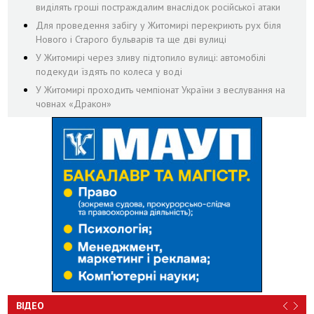
виділять гроші постраждалим внаслідок російської атаки
Для проведення забігу у Житомирі перекриють рух біля
Нового і Старого бульварів та ще дві вулиці
У Житомирі через зливу підтопило вулиці: автомобілі
подекуди їздять по колеса у воді
У Житомирі проходить чемпіонат України з веслування на
човнах «Дракон»
ВІДЕО