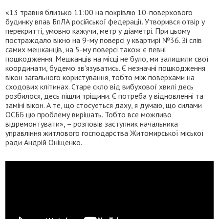
«13 травня близько 11:00 на покрівлю 10-поверхового
будинку впав БпЛА російської федерації. Утворився отвір у
перекритті, умовно кажучи, метр у діаметрі. При цьому
постраждало вікно на 9-му поверсі у квартирі №36. Зі слів
самих мешканців, на 5-му поверсі також є певні
пошкодження. Мешканців на місці не було, ми залишили свої
координати, будемо зв’язуватись. Є незначні пошкодження
вікон загального користування, тобто між поверхами на
сходових клітинах. Старе скло від вибухової хвилі десь
розбилося, десь пішли тріщини. Є потреба у відновленні та
заміні вікон. А те, що стосується даху, я думаю, що силами
ОСББ цю проблему вирішать. Тобто все можливо
відремонтувати», – розповів заступник начальника
управління житлового господарства Житомирської міської
ради Андрій Оніщенко.