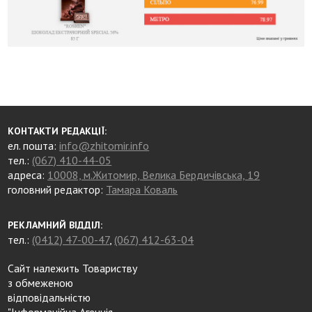
КОНТАКТИ РЕДАКЦІЇ:
ел. пошта:
info@zhitomir.info
тел.:
(067) 410-44-05
адреса:
10008, м.Житомир, Велика Бердичівська, 19
головний редактор:
Тамара Коваль
РЕКЛАМНИЙ ВІДДІЛ:
тел.:
(0412) 47-00-47
,
(067) 412-63-04
Сайт належить Товариству
з обмеженою
відповідальністю
"Інформаційна Агенція