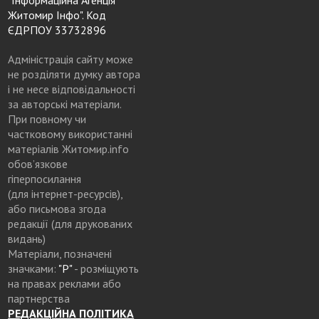
Житомир Інфо". Код
ЄДРПОУ 33732896
Адміністрація сайту може
не розділяти думку автора
і не несе відповідальності
за авторські матеріали.
При повному чи
частковому використанні
матеріалів Житомир.info
обов’язкове
гіперпосилання
(для інтернет-ресурсів),
або письмова згода
редакції (для друкованих
видань)
Матеріали, позначені
значками:
"Р"
- розміщують
на правах реклами або
партнерства
РЕДАКЦІЙНА ПОЛІТИКА