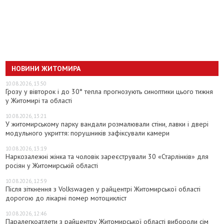
НОВИНИ ЖИТОМИРА
10.08.2026, 13:50
Грозу у вівторок і до 30° тепла прогнозують синоптики цього тижня
у Житомирі та області
10.08.2026, 13:21
У житомирському парку вандали розмалювали стіни, лавки і двері
модульного укриття: порушників зафіксували камери
10.08.2026, 13:19
Наркозалежні жінка та чоловік зареєстрували 30 «Старлінків» для
росіян у Житомирській області
10.08.2026, 12:59
Після зіткнення з Volkswagen у райцентрі Житомирської області
дорогою до лікарні помер мотоцикліст
10.08.2026, 12:46
Паралегкоатлети з райцентру Житомирської області вибороли сім