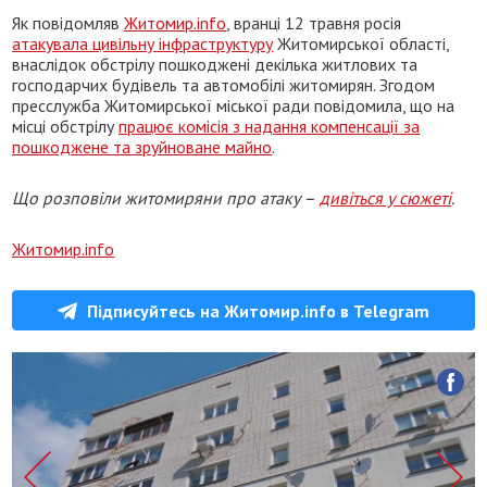
Як повідомляв
Житомир.info
, вранці 12 травня росія
атакувала цивільну інфраструктуру
Житомирської області,
внаслідок обстрілу пошкоджені декілька житлових та
господарчих будівель та автомобілі житомирян. Згодом
пресслужба Житомирської міської ради повідомила, що на
місці обстрілу
працює комісія з надання компенсації за
пошкоджене та зруйноване майно
.
Що розповіли житомиряни про атаку –
дивіться у сюжеті
.
Житомир.info
Підписуйтесь на Житомир.info в Telegram