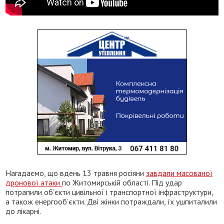
Нагадаємо, що вдень 13 травня росіяни
завдали масованої
дронової атаки
по Житомирській області. Під удар
потрапили обʼєкти цивільної і транспортної інфраструктури,
а також енергообʼєкти. Дві жінки потраждали, їх ушпиталили
до лікарні.