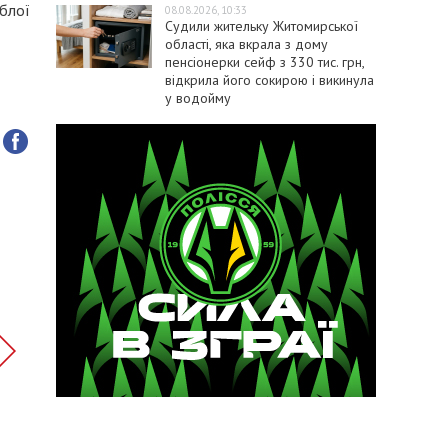
блої
08.08.2026, 10:33
Судили жительку Житомирської
області, яка вкрала з дому
пенсіонерки сейф з 330 тис. грн,
відкрила його сокирою і викинула
у водойму