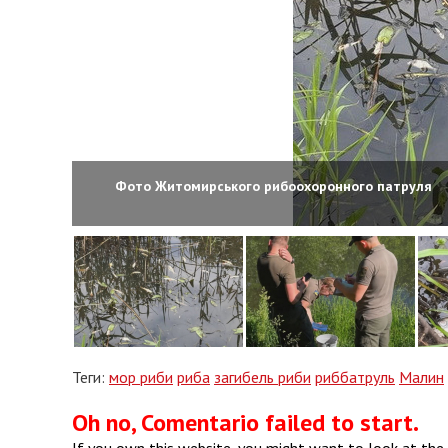
Фото Житомирського рибоохоронного патруля
Теги:
мор риби
риба
загибель риби
риббатруль
Малин
Oh no, Comentario failed to start.