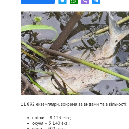
11 892 екземпляри, зокрема за видами та в кількості:
плітки — 8 123 екз.;
окуня — 3 140 екз.;
щуки — 302 екз.;