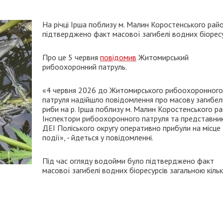
На річці Ірша поблизу м. Малин Коростенського рай
підтверджено факт масової загибелі водних біоресу
Про це 5 червня
повідомив
Житомирський
рибоохоронний патруль.
«4 червня 2026 до Житомирського рибоохоронного
патруля надійшло повідомлення про масову загибел
риби на р. Ірша поблизу м. Малин Коростенського ра
Інспектори рибоохоронного патруля та представни
ДЕІ Поліського округу оперативно прибули на місце
події», - йдеться у повідомленні.
Під час огляду водойми було підтверджено факт
масової загибелі водних біоресурсів загальною кіль