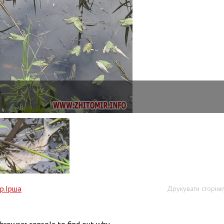
р.Ірша
Друкувати сторінк