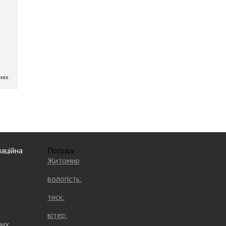
аційна
Погода
Житомир
вологість:
тиск:
вітер:
них