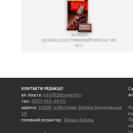
Са
КОНТАКТИ РЕДАКЦІЇ:
ел. пошта:
info@zhitomir.info
Аг
тел.:
(067) 410-44-05
Ад
адреса:
10008, м.Житомир, Велика Бердичівська,
ві
19
Пр
головний редактор:
Тамара Коваль
об
(д