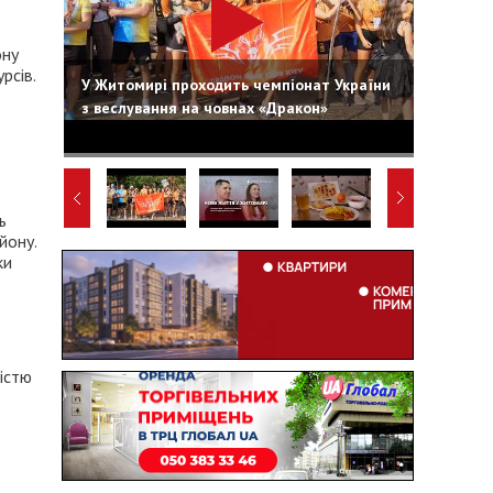
ону
рсів.
У Житомирі проходить чемпіонат України
з веслування на човнах «Дракон»
ь
йону.
ки
кістю