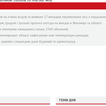
 browser console to find out why.
олів на пʼяних водіїв та виявили 17 випадків перевезення лісу з порушен
ом, градом і грозою: прогноз погоди на вихідні в Житомирі та області
без електрики залишились понад 1360 абонентів
Житомирської області зафіксували нові температурні рекорди
лив дерева і пошкодив дахи будинків та адмінспоруд
ТЕМИ ДНЯ