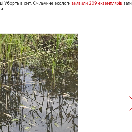
ічці Уборть в смт. Ємільчине екологи
виявили 209 екземплярів
заги
и.