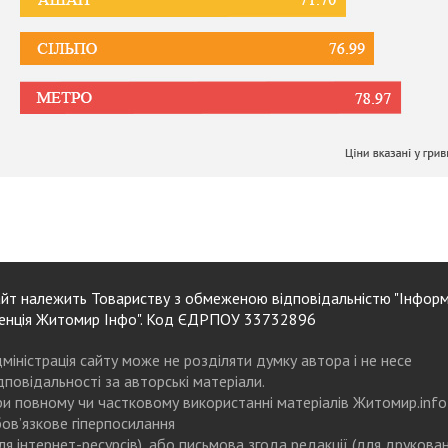
йт належить Товариству з обмеженою відповідальністю "Інформ
енція Житомир Інфо". Код ЄДРПОУ 33732896
міністрація сайту може не розділяти думку автора і не несе
дповідальності за авторські матеріали.
и повному чи частковому використанні матеріалів Житомир.info
ов’язкове гіперпосилання
ля інтернет-ресурсів), або письмова згода редакції (для друкова