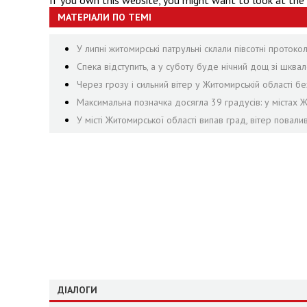
If you own this website, you might want to look at the
МАТЕРІАЛИ ПО ТЕМІ
У липні житомирські патрульні склали півсотні проток
Спека відступить, а у суботу буде нічний дощ зі шквал
Через грозу і сильний вітер у Житомирській області 
Максимальна позначка досягла 39 градусів: у містах 
У місті Житомирської області випав град, вітер пова
ДІАЛОГИ