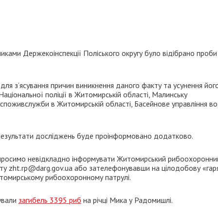
ками Держекоінспекції Поліського округу було відібрано проби
 для з’ясування причин виникнення даного факту та усунення йог
Національної поліції в Житомирській області, Малинську
споживслужби в Житомирській області, Басейнове управління в
 результати досліджень буде проінформовано додатково.
ів просимо невідкладно інформувати Житомирський рибоохоронни
ту zht.rp@darg.gov.ua або зателефонувавши на цілодобову «гар
Житомирському рибоохоронному патрулі.
сували
загибель 3395 риб
на річці Мика у Радомишлі.