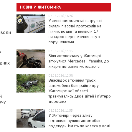
НОВИНИ ЖИТОМИРА
08.08.2026, 16:26
У липні житомирські патрульні
склали півсотні протоколів на
пʼяних водіїв та виявили 17
 води
випадків перевезення лісу з
порушеннями
о
08.08.2026, 15:13
Біля автовокзалу у Житомирі
зіткнулися Mercedes і Yamaha, до
одних
лікарні потрапив мотоцикліст
08.08.2026, 12:38
Внаслідок зіткнення трьох
автомобілів біля райцентру
Житомирської області
й
травмувались двоє дітей і пʼятеро
дорослих
ячу
08.08.2026, 11:55
У Житомирі через зливу
підтопило вулиці: автомобілі
подекуди їздять по колеса у воді