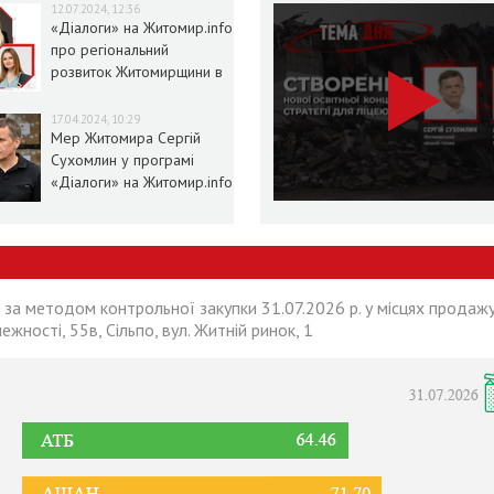
12.07.2024, 12:36
«Діалоги» на Житомир.info
про регіональний
розвиток Житомирщини в
умовах воєнного стану
17.04.2024, 10:29
Мер Житомира Сергій
Сухомлин у програмі
«Діалоги» на Житомир.info
 за методом контрольної закупки 31.07.2026 р. у місцях продажу
лежності, 55в, Сільпо, вул. Житній ринок, 1