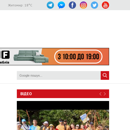
Житомир:
18
°C
ВІДЕО