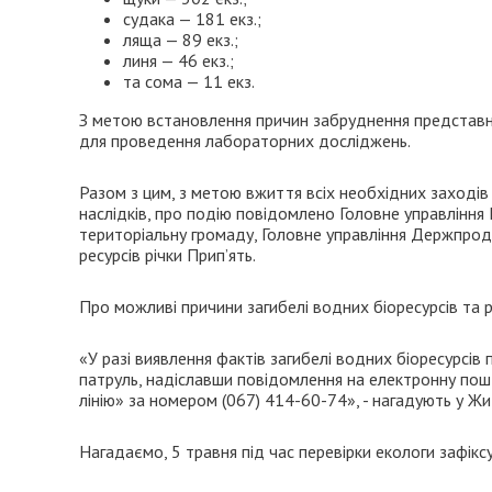
судака — 181 екз.;
ляща — 89 екз.;
линя — 46 екз.;
та сома — 11 екз.
З метою встановлення причин забруднення представни
для проведення лабораторних досліджень.
Разом з цим, з метою вжиття всіх необхідних заходів
наслідків, про подію повідомлено Головне управління 
територіальну громаду, Головне управління Держпрод
ресурсів річки Прип’ять.
Про можливі причини загибелі водних біоресурсів та
«У разі виявлення фактів загибелі водних біоресурс
патруль, надіславши повідомлення на електронну пош
лінію» за номером (067) 414-60-74», - нагадують у 
Нагадаємо, 5 травня під час перевірки екологи зафік