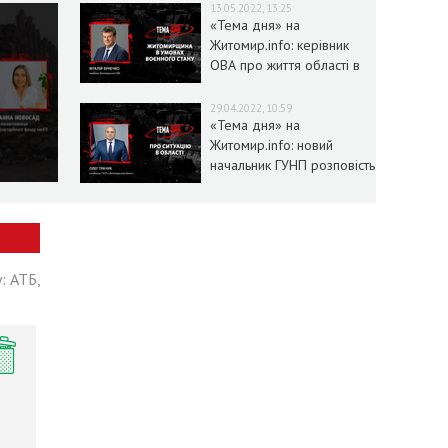
13.05.2022, 13:25
«Тема дня» на
Житомир.info: керівник
ОВА про життя області в
умовах воєнного стану
29.04.2022, 10:59
«Тема дня» на
Житомир.info: новий
начальник ГУНП розповість
про ситуацію в області
: АТБ,