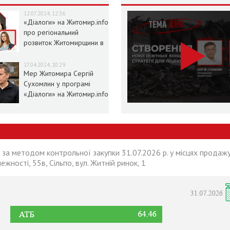
12.07.2024, 12:36
«Діалоги» на Житомир.info
про регіональний
розвиток Житомирщини в
умовах воєнного стану
17.04.2024, 10:29
Мер Житомира Сергій
Сухомлин у програмі
«Діалоги» на Житомир.info
 за методом контрольної закупки 31.07.2026 р. у місцях продажу
лежності, 55в, Сільпо, вул. Житній ринок, 1