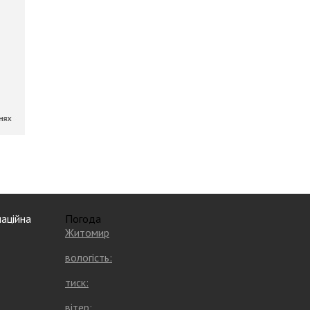
аційна
Погода
Житомир
вологість:
тиск:
вітер: