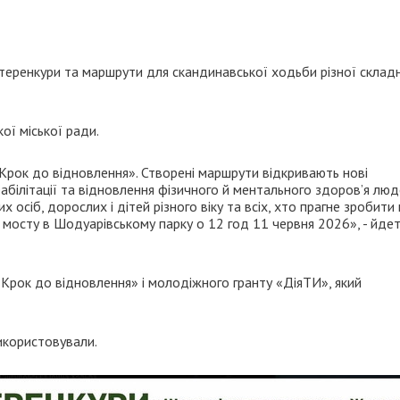
теренкури та маршрути для скандинавської ходьби різної склад
ї міської ради.
Крок до відновлення». Створені маршрути відкривають нові
абілітації та відновлення фізичного й ментального здоров’я лю
х осіб, дорослих і дітей різного віку та всіх, хто прагне зробити
 мосту в Шодуарівському парку о 12 год 11 червня 2026», - йдет
Крок до відновлення» і молодіжного гранту «ДіяТИ», який
використовували.