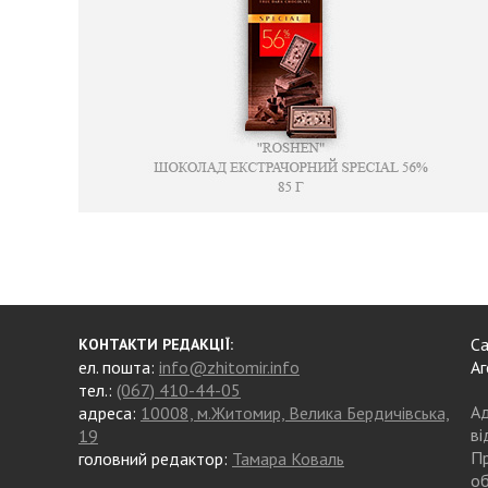
Са
КОНТАКТИ РЕДАКЦІЇ:
ел. пошта:
info@zhitomir.info
Аг
тел.:
(067) 410-44-05
Ад
адреса:
10008, м.Житомир, Велика Бердичівська,
ві
19
Пр
головний редактор:
Тамара Коваль
об