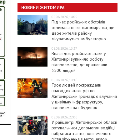
НОВИНИ ЖИТОМИРА
09.08.2026, 14:09
Під час російських обстрілів
отримала опіки житомирянка, ще
двоє жителів району
лікуватимуться амбулаторно
09.08.2026, 13:37
Внаслідок російської атаки у
Житомирі зупинило роботу
підприємство, де працювали
3500 людей
09.08.2026, 10:16
Троє людей постраждали
внаслідок атаки рф по
Житомирській громаді: є влучання
у цивільну інфраструктуру,
підприємства і будинок
08.08.2026, 22:06
У райцентрі Житомирської області
рятувальники допомогли водійці
вибратися з авто, понівеченого
після зіткнення з мотоциклом