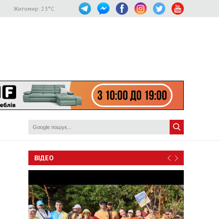
Житомир:
23
°C
ВІДЕО