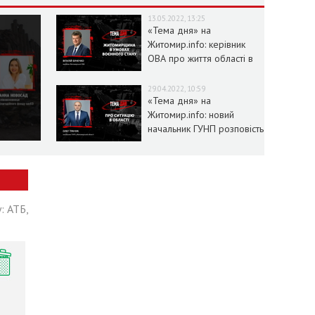
13.05.2022, 13:25
«Тема дня» на
Житомир.info: керівник
ОВА про життя області в
умовах воєнного стану
29.04.2022, 10:59
«Тема дня» на
Житомир.info: новий
начальник ГУНП розповість
про ситуацію в області
: АТБ,