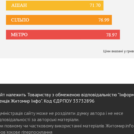
йт належить Товариству з обмеженою відповідальністю "Інформ
енція Житомир Інфо". Код ЄДРПОУ 33732896
міністрація сайту може не розділяти думку автора і не несе
дповідальності за авторські матеріали.
и повному чи частковому використанні матеріалів Житомир.info
ов’язкове гіперпосилання