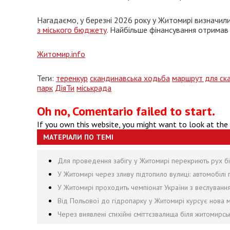
Нагадаємо, у березні 2026 року у Житомирі визначили
з міського бюджету
. Найбільше фінансування отримав
Житомир.info
Теги:
теренкур
скандинавська ходьба
маршрут для ск
парк
ДіяТи
міськрада
Oh no, Comentario failed to start.
If you own this website, you might want to look at the
МАТЕРІАЛИ ПО ТЕМІ
Для проведення забігу у Житомирі перекриють рух біл
У Житомирі через зливу підтопило вулиці: автомобілі 
У Житомирі проходить чемпіонат України з веслуванн
Від Польової до гідропарку у Житомирі курсує нова м
Через виявлені стихійні сміттєзвалища біля житомирсь