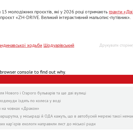
 15 молодіжних проєктів, які у 2026 році отримають
гранти «Ді
 проєкт «ZH-DRIVE. Великий інтерактивний мальопис-путівник».
андинавської ходьби
Шодуарівський
Друкувати сторінк
 browser console to find out why.
я Нового і Старого бульварів та ще дві вулиці
подекуди їздять по колеса у воді
я на човнах «Дракон»
аршрутка, у міськраді й ОДА кажуть, що в автобусній мережі такої нема
ких кар’єрів екологи направили лист до міської ради