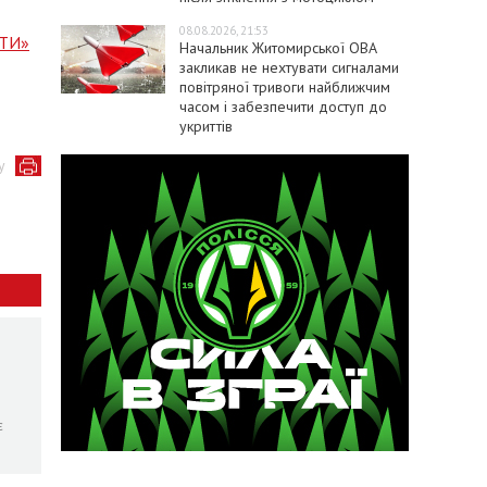
08.08.2026, 21:53
яТИ»
Начальник Житомирської ОВА
закликав не нехтувати сигналами
повітряної тривоги найближчим
часом і забезпечити доступ до
укриттів
у
є