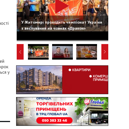
У Житомирі проходить чемпіонат України
ності
з веслування на човнах «Дракон»
дей
 крок
ься у