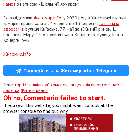
намет
з написом «Шкільний ярмарок».
Як повідомляв
Житомир.info
, у 2020 році в Житомирі шкільні
ярмарки працювали з 24 червня по 13 вересня
за п’ятьма
адресами
: вулиця Київська, 77, майдан Житній ринок, 1,
проспект Миру, 15-А, вулиця Івана Кочерги, 5, вулиця Івана
Кочерги, 3-В.
Житомир.info
Підписуйтесь на Житомир.info в Telegram
Теги:
торгівля
шкільний ярмарок
канцелярія
виконком
намет
палатка
Житній ринок
Oh no, Comentario failed to start.
If you own this website, you might want to look at the
browser console to find out why.