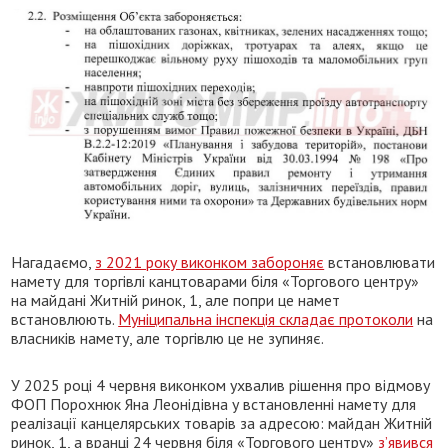
Нагадаємо,
з 2021 року виконком забороняє
встановлювати
намету для торгівлі канцтоварами біля «Торгового центру»
на майдані Житній ринок, 1, але попри це намет
встановлюють.
Муніципальна інспекція складає протоколи
на
власників намету, але торгівлю це не зупиняє.
У 2025 році 4 червня виконком ухвалив рішення про відмову
ФОП Порохнюк Яна Леонідівна у встановленні намету для
реалізації канцелярських товарів за адресою: майдан Житній
ринок, 1, а вранці 24 червня біля «Торгового центру»
з’явився