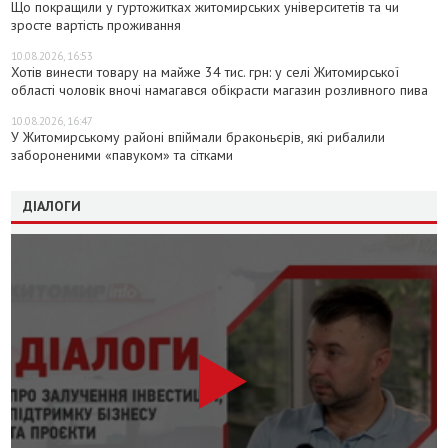
Що покращили у гуртожитках житомирських університетів та чи
зросте вартість проживання
10.08.2026, 16:53
Хотів винести товару на майже 34 тис. грн: у селі Житомирської
області чоловік вночі намагався обікрасти магазин розливного пива
10.08.2026, 16:47
У Житомирському районі впіймали браконьєрів, які рибалили
забороненими «павуком» та сітками
ДІАЛОГИ