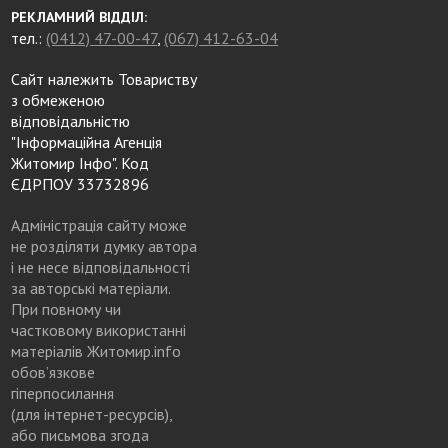
РЕКЛАМНИЙ ВІДДІЛ:
тел.:
(0412) 47-00-47
,
(067) 412-63-04
Сайт належить Товариству
з обмеженою
відповідальністю
"Інформаційна Агенція
Житомир Інфо". Код
ЄДРПОУ 33732896
Адміністрація сайту може
не розділяти думку автора
і не несе відповідальності
за авторські матеріали.
При повному чи
частковому використанні
матеріалів Житомир.info
обов’язкове
гіперпосилання
(для інтернет-ресурсів),
або письмова згода