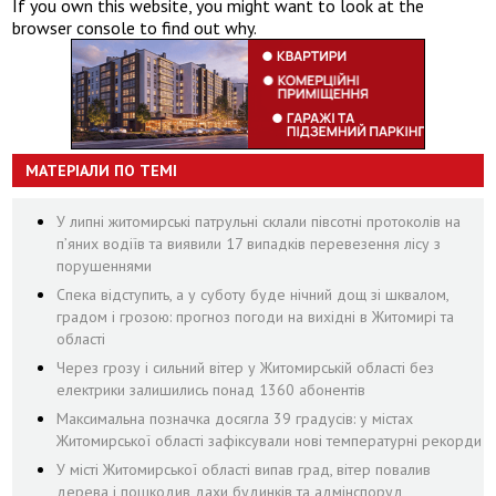
If you own this website, you might want to look at the
browser console to find out why.
МАТЕРІАЛИ ПО ТЕМІ
У липні житомирські патрульні склали півсотні протоколів на
пʼяних водіїв та виявили 17 випадків перевезення лісу з
порушеннями
Спека відступить, а у суботу буде нічний дощ зі шквалом,
градом і грозою: прогноз погоди на вихідні в Житомирі та
області
Через грозу і сильний вітер у Житомирській області без
електрики залишились понад 1360 абонентів
Максимальна позначка досягла 39 градусів: у містах
Житомирської області зафіксували нові температурні рекорди
У місті Житомирської області випав град, вітер повалив
дерева і пошкодив дахи будинків та адмінспоруд