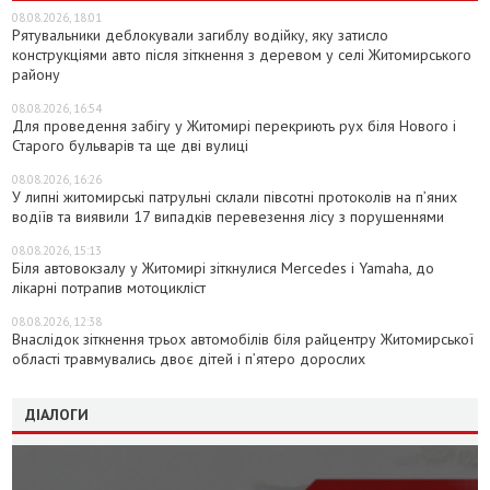
08.08.2026, 18:01
Рятувальники деблокували загиблу водійку, яку затисло
конструкціями авто після зіткнення з деревом у селі Житомирського
району
08.08.2026, 16:54
Для проведення забігу у Житомирі перекриють рух біля Нового і
Старого бульварів та ще дві вулиці
08.08.2026, 16:26
У липні житомирські патрульні склали півсотні протоколів на пʼяних
водіїв та виявили 17 випадків перевезення лісу з порушеннями
08.08.2026, 15:13
Біля автовокзалу у Житомирі зіткнулися Mercedes і Yamaha, до
лікарні потрапив мотоцикліст
08.08.2026, 12:38
Внаслідок зіткнення трьох автомобілів біля райцентру Житомирської
області травмувались двоє дітей і пʼятеро дорослих
ДІАЛОГИ