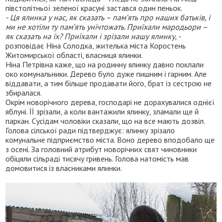
півстолітньої зеленої красуні застався один пеньок.
- Ця ялинка у нас, як сказать – пам’ять про наших батьків, і
ми не хотіли ту пам’ять унічтожать. Приїхали мародьори –
як сказать на їх? Приїхали і зрізали нашу ялинку, -
розповідає Ніна Солодка, жителька міста Коростень
Житомирської області, власниця ялинки.
Ніна Петрівна каже, що на родинну ялинку давно поклали
око комунальники. Дерево було дуже пишним і гарним. Але
віддавати, а тим більше продавати його, брат із сестрою не
збиралася.
Окрім новорічного дерева, господарі не дорахувалися однієї
яблуні. ЇЇ зрізали, а коли вантажили ялинку, зламали ще й
паркан. Сусідам чоловіки сказали, що на все мають дозвіл.
Голова сілської ради підтверджує: ялинку зрізало
комунальне підприємство міста. Воно дерево вподобало ще
з осені. За головний атрибут новорічних свят чиновники
обіцяли сільраді тисячу гривень. Голова натомість мав
домовитися із власниками ялинки.