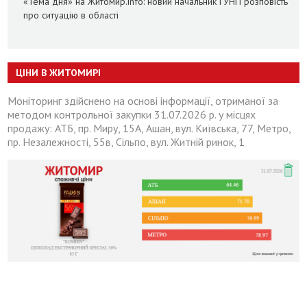
«Тема дня» на Житомир.info: новий начальник ГУНП розповість
про ситуацію в області
ЦІНИ В ЖИТОМИРІ
Моніторинг здійснено на основі інформації, отриманої за
методом контрольної закупки 31.07.2026 р. у місцях
продажу: АТБ, пр. Миру, 15А, Ашан, вул. Київська, 77, Метро,
пр. Незалежності, 55в, Сільпо, вул. Житній ринок, 1