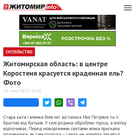
СУСПІЛЬСТВО
Житомирская область: в центре
Коростеня красуется краденная ель?
Фото
14 січня 2010, 16:30
Стара хата і ялинка біля неї дісталася Ніні Петрівні та її
братові від батьків. У селі родина обробляє город, а влітку
відпочиває. Перед новорічними святами жінка приїхала
подивитися, як там господа – і ледь не зомліла. На місці