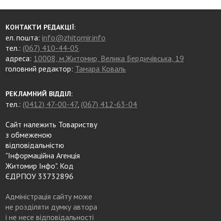
КОНТАКТИ РЕДАКЦІЇ:
ел. пошта:
info@zhitomir.info
тел.:
(067) 410-44-05
адреса:
10008, м.Житомир, Велика Бердичівська, 19
головний редактор:
Тамара Коваль
РЕКЛАМНИЙ ВІДДІЛ:
тел.:
(0412) 47-00-47
,
(067) 412-63-04
Сайт належить Товариству
з обмеженою
відповідальністю
"Інформаційна Агенція
Житомир Інфо". Код
ЄДРПОУ 33732896
Адміністрація сайту може
не розділяти думку автора
і не несе відповідальності