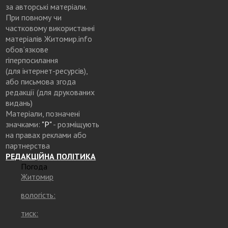
за авторські матеріали.
При повному чи
частковому використанні
матеріалів Житомир.info
обов’язкове
гіперпосилання
(для інтернет-ресурсів),
або письмова згода
редакції (для друкованих
видань)
Матеріали, позначені
значками:
"Р"
- розміщують
на правах реклами або
партнерства
РЕДАКЦІЙНА ПОЛІТИКА
Погода
Житомир
вологість:
тиск: