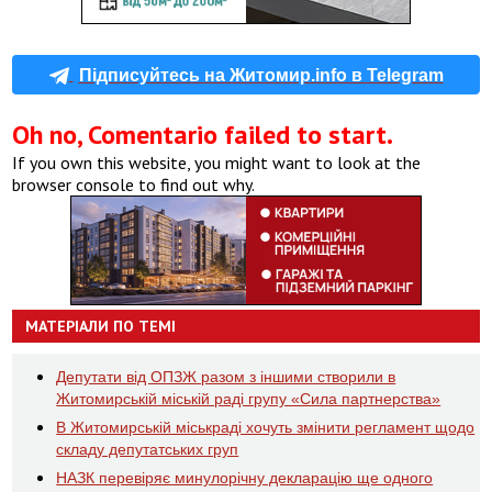
Підписуйтесь на Житомир.info в Telegram
Oh no, Comentario failed to start.
If you own this website, you might want to look at the
browser console to find out why.
МАТЕРІАЛИ ПО ТЕМІ
Депутати від ОПЗЖ разом з іншими створили в
Житомирській міській раді групу «Сила партнерства»
В Житомирській міськраді хочуть змінити регламент щодо
складу депутатських груп
НАЗК перевіряє минулорічну декларацію ще одного