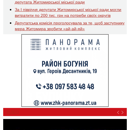
депутата Житомирської міської ради
За І півріччя депутати Житомирської міської ради могли
витратити по 200 тис. грн на потреби своїх округів
Депутатська комісія проголосувала за те, щоб заступнику
мера Житомира зробити «ай-ай-яй»
ВІДЕО