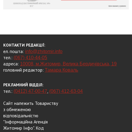
КОНТАКТИ РЕДАКЦІЇ:
ел. пошта:
info@zhitomir.info
тел.:
(067) 410-44-05
адреса:
10008, м.Житомир, Велика Бердичівська, 19
головний редактор:
Тамара Коваль
РЕКЛАМНИЙ ВІДДІЛ:
тел.:
,
(0412) 47-00-47
(067) 412-63-04
Сайт належить Товариству
з обмеженою
відповідальністю
"Інформаційна Агенція
Житомир Інфо". Код