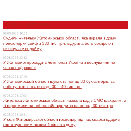
НОВИНИ ЖИТОМИРА
08.08.2026, 10:33
Судили жительку Житомирської області, яка вкрала з дому
пенсіонерки сейф з 330 тис. грн, відкрила його сокирою і
викинула у водойму
07.08.2026, 20:12
У Житомирі проходить чемпіонат України з веслування на
човнах «Дракон»
07.08.2026, 17:40
У Житомирській області шукають понад 80 бухгалтерів, за
роботу готові платити до 30 – 40 тис. грн
07.08.2026, 17:02
Жителька Житомирської області назвала код з СМС шахраям, а
ті оформили на неї онлайн-кредитів на понад 30 тис. грн
07.08.2026, 16:31
У селі Житомирської області господар під час сварки вдарив
гостя кухонним ножем й пішов з дому