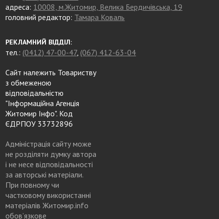
адреса:
10008, м.Житомир, Велика Бердичівська, 19
головний редактор:
Тамара Коваль
РЕКЛАМНИЙ ВІДДІЛ:
тел.:
(0412) 47-00-47
,
(067) 412-63-04
Сайт належить Товариству
з обмеженою
відповідальністю
"Інформаційна Агенція
Житомир Інфо". Код
ЄДРПОУ 33732896
Адміністрація сайту може
не розділяти думку автора
і не несе відповідальності
за авторські матеріали.
При повному чи
частковому використанні
матеріалів Житомир.info
обов’язкове