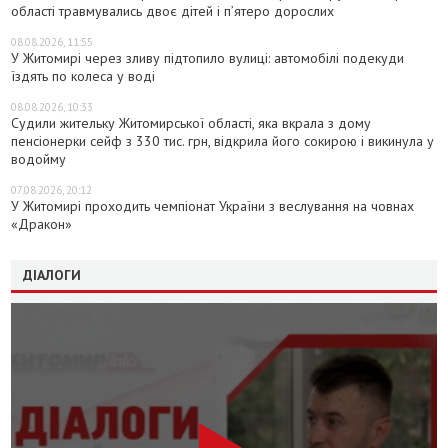
області травмувались двоє дітей і пʼятеро дорослих
08.08.2026, 11:55
У Житомирі через зливу підтопило вулиці: автомобілі подекуди
їздять по колеса у воді
08.08.2026, 10:33
Судили жительку Житомирської області, яка вкрала з дому
пенсіонерки сейф з 330 тис. грн, відкрила його сокирою і викинула у
водойму
07.08.2026, 20:12
У Житомирі проходить чемпіонат України з веслування на човнах
«Дракон»
ДІАЛОГИ