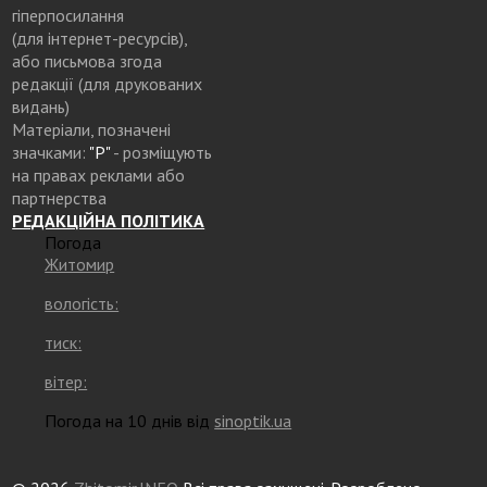
гіперпосилання
(для інтернет-ресурсів),
або письмова згода
редакції (для друкованих
видань)
Матеріали, позначені
значками:
"Р"
- розміщують
на правах реклами або
партнерства
РЕДАКЦІЙНА ПОЛІТИКА
Погода
Житомир
вологість:
тиск:
вітер:
Погода на 10 днів від
sinoptik.ua