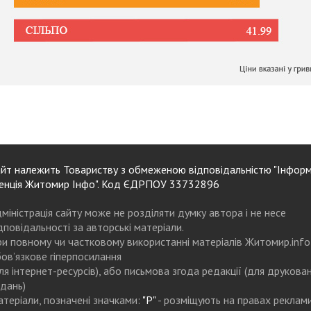
йт належить Товариству з обмеженою відповідальністю "Інформ
енція Житомир Інфо". Код ЄДРПОУ 33732896
міністрація сайту може не розділяти думку автора і не несе
дповідальності за авторські матеріали.
и повному чи частковому використанні матеріалів Житомир.info
ов’язкове гіперпосилання
ля інтернет-ресурсів), або письмова згода редакції (для друкова
дань)
теріали, позначені значками:
"Р"
- розміщують на правах реклам