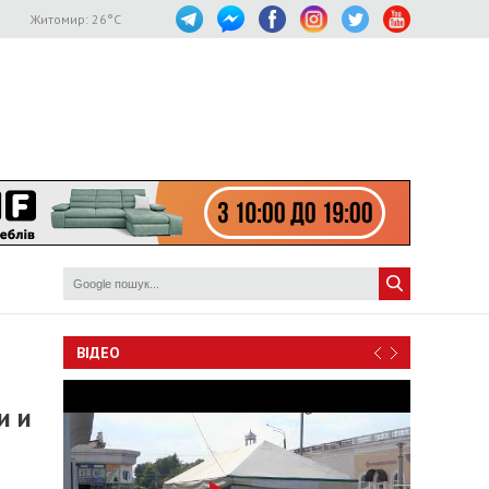
Житомир:
26
°C
ВІДЕО
и и