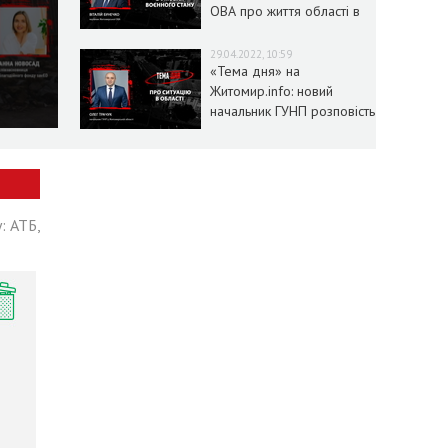
ОВА про життя області в
умовах воєнного стану
29.04.2022, 10:59
«Тема дня» на
Житомир.info: новий
начальник ГУНП розповість
про ситуацію в області
: АТБ,