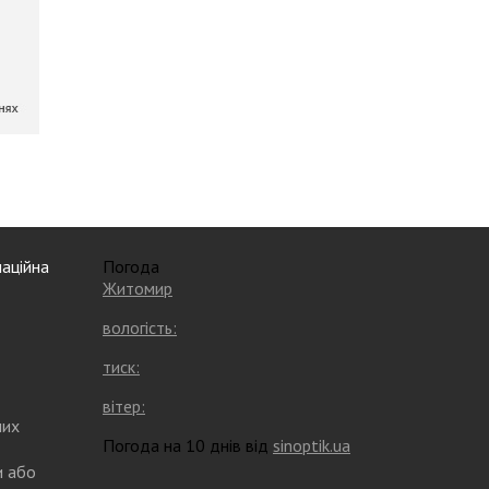
аційна
Погода
Житомир
вологість:
тиск:
вітер:
них
Погода на 10 днів від
sinoptik.ua
и або