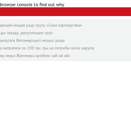
 browser console to find out why.
ській міській раді групу «Сила партнерства»
одо складу депутатських груп
епутата Житомирської міської ради
и витратити по 200 тис. грн на потреби своїх округів
нику мера Житомира зробити «ай-ай-яй»