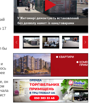
У Житомирі демонтують встановлений
кий
без дозволу намет із канцтоварами
ы 17
л бы
 и
лось
рее
е, он
ром
ачала
ист