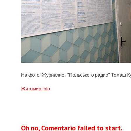
На фото: Журналист "Польського радио" Томаш 
Житомир.info
Oh no, Comentario failed to start.