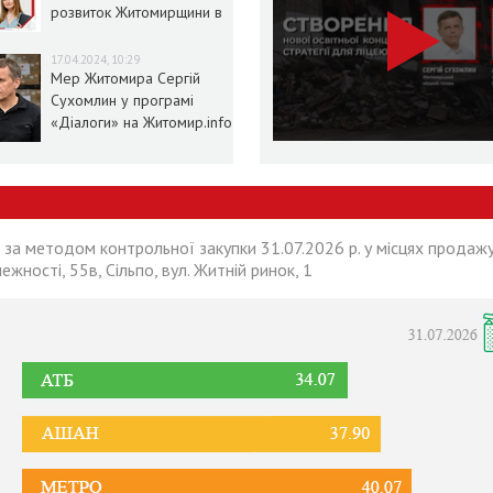
розвиток Житомирщини в
умовах воєнного стану
17.04.2024, 10:29
Мер Житомира Сергій
Сухомлин у програмі
«Діалоги» на Житомир.info
 за методом контрольної закупки 31.07.2026 р. у місцях продажу
лежності, 55в, Сільпо, вул. Житній ринок, 1