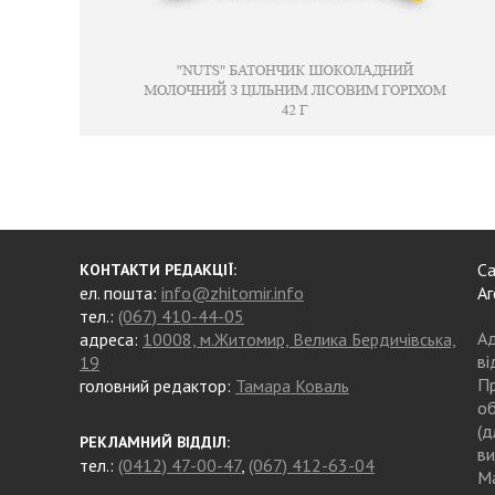
Са
КОНТАКТИ РЕДАКЦІЇ:
ел. пошта:
info@zhitomir.info
Аг
тел.:
(067) 410-44-05
Ад
адреса:
10008, м.Житомир, Велика Бердичівська,
ві
19
Пр
головний редактор:
Тамара Коваль
об
(д
РЕКЛАМНИЙ ВІДДІЛ:
ви
тел.:
(0412) 47-00-47
,
(067) 412-63-04
Ма