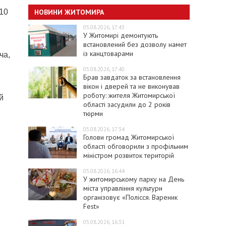
НОВИНИ ЖИТОМИРА
10
05.08.2026, 17:43
У Житомирі демонтують
встановлений без дозволу намет
із канцтоварами
ча,
05.08.2026, 17:40
Брав завдаток за встановлення
вікон і дверей та не виконував
роботу: жителя Житомирської
й
області засудили до 2 років
тюрми
05.08.2026, 17:34
Голови громад Житомирської
області обговорили з профільним
міністром розвиток територій
05.08.2026, 16:44
У житомирському парку на День
міста управління культури
організовує «Полісся. Вареник
Fest»
05.08.2026, 16:31