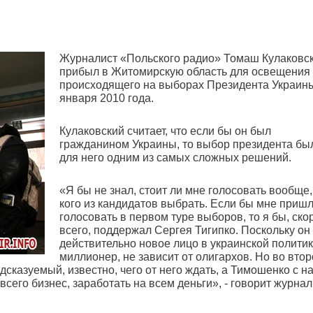
Журналист «Польского радио» Томаш Кулаковс
прибыл в Житомирскую область для освещения
происходящего на выборах Президента Украин
января 2010 года.
Кулаковский считает, что если бы он был
гражданином Украины, то выбор президента бы
для него одним из самых сложных решений.
«Я бы не знал, стоит ли мне голосовать вообще,
кого из кандидатов выбрать. Если бы мне приш
голосовать в первом туре выборов, то я бы, ско
всего, поддержал Сергея Тигипко. Поскольку он
действительно новое лицо в украинской политик
миллионер, не зависит от олигархов. Но во вто
дсказуемый, известно, чего от него ждать, а Тимошенко с н
всего бизнес, заработать на всем деньги», - говорит журнал