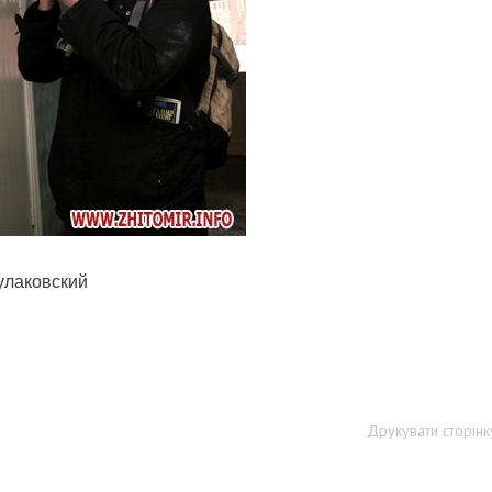
Кулаковский
Друкувати сторінк