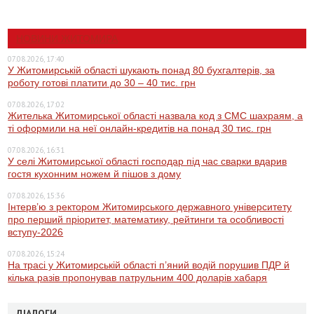
НОВИНИ ЖИТОМИРА
07.08.2026, 17:40
У Житомирській області шукають понад 80 бухгалтерів, за
роботу готові платити до 30 – 40 тис. грн
07.08.2026, 17:02
Жителька Житомирської області назвала код з СМС шахраям, а
ті оформили на неї онлайн-кредитів на понад 30 тис. грн
07.08.2026, 16:31
У селі Житомирської області господар під час сварки вдарив
гостя кухонним ножем й пішов з дому
07.08.2026, 15:36
Інтерв’ю з ректором Житомирського державного університету
про перший пріоритет, математику, рейтинги та особливості
вступу-2026
07.08.2026, 15:24
На трасі у Житомирській області п’яний водій порушив ПДР й
кілька разів пропонував патрульним 400 доларів хабаря
ДІАЛОГИ