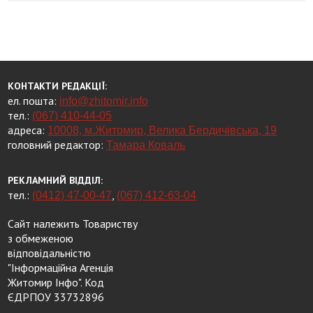
КОНТАКТИ РЕДАКЦІЇ:
ел. пошта:
info@zhitomir.info
тел.:
(067) 410-44-05
адреса:
10008, м.Житомир, Велика Бердичівська, 19
головний редактор:
Тамара Коваль
РЕКЛАМНИЙ ВІДДІЛ:
тел.:
,
(0412) 47-00-47
(067) 412-63-04
Сайт належить Товариству
з обмеженою
відповідальністю
"Інформаційна Агенція
Житомир Інфо". Код
ЄДРПОУ 33732896