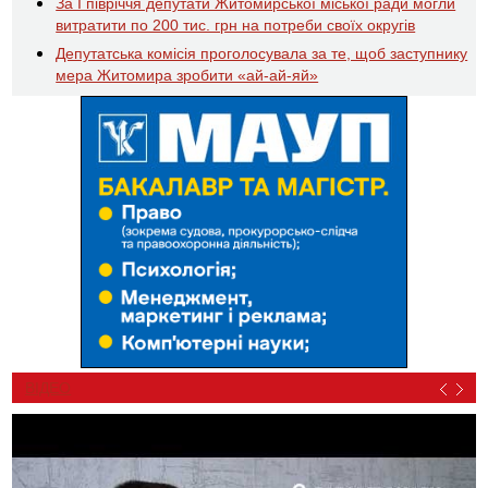
За І півріччя депутати Житомирської міської ради могли
витратити по 200 тис. грн на потреби своїх округів
Депутатська комісія проголосувала за те, щоб заступнику
мера Житомира зробити «ай-ай-яй»
ВІДЕО