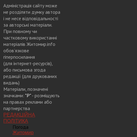
Адміністрація сайту може
не розділяти думку автора
і не несе відповідальності
за авторські матеріали.
При повному чи
частковому використанні
матеріалів Житомир.info
обов’язкове
гіперпосилання
(для інтернет-ресурсів),
або письмова згода
редакції (для друкованих
видань)
Матеріали, позначені
значками:
"Р"
- розміщують
на правах реклами або
партнерства
РЕДАКЦІЙНА
ПОЛІТИКА
Погода
Житомир