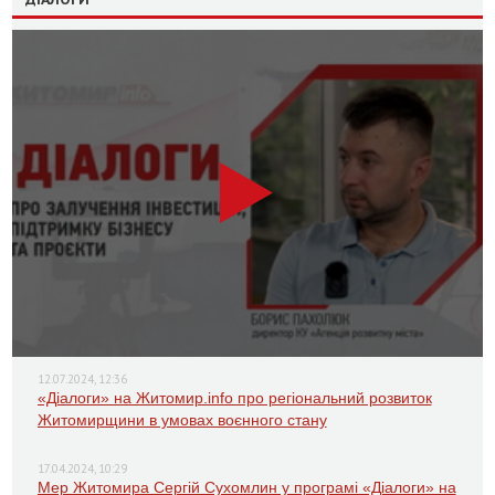
12.07.2024, 12:36
«Діалоги» на Житомир.info про регіональний розвиток
Житомирщини в умовах воєнного стану
17.04.2024, 10:29
Мер Житомира Сергій Сухомлин у програмі «Діалоги» на