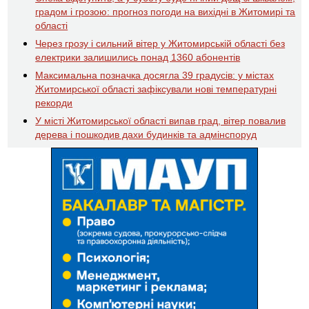
градом і грозою: прогноз погоди на вихідні в Житомирі та
області
Через грозу і сильний вітер у Житомирській області без
електрики залишились понад 1360 абонентів
Максимальна позначка досягла 39 градусів: у містах
Житомирської області зафіксували нові температурні
рекорди
У місті Житомирської області випав град, вітер повалив
дерева і пошкодив дахи будинків та адмінспоруд