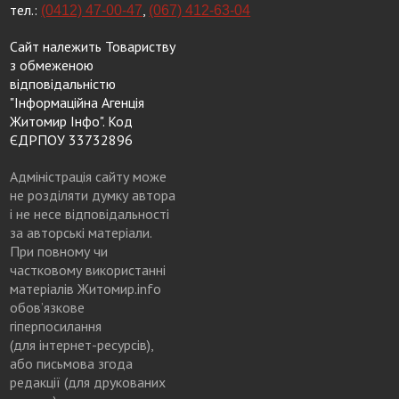
тел.:
,
(0412) 47-00-47
(067) 412-63-04
Сайт належить Товариству
з обмеженою
відповідальністю
"Інформаційна Агенція
Житомир Інфо". Код
ЄДРПОУ 33732896
Адміністрація сайту може
не розділяти думку автора
і не несе відповідальності
за авторські матеріали.
При повному чи
частковому використанні
матеріалів Житомир.info
обов’язкове
гіперпосилання
(для інтернет-ресурсів),
або письмова згода
редакції (для друкованих