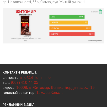
пр. Незалежності, 55в, Сільпо, вул. Житній ринок, 1
КОНТАКТИ РЕДАКЦІЇ:
ел. пошта:
info@zhitomir.info
тел.:
(067) 410-44-05
адреса:
10008, м.Житомир, Велика Бердичівська, 19
головний редактор:
Тамара Коваль
РЕКЛАМНИЙ ВІДДІЛ: