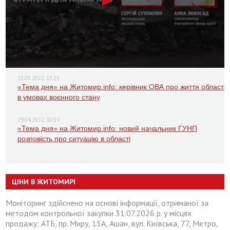
13.05.2022, 13:25
«Тема дня» на Житомир.info: керівник ОВА про життя області
в умовах воєнного стану
29.04.2022, 10:59
«Тема дня» на Житомир.info: новий начальник ГУНП
розповість про ситуацію в області
ЦІНИ В ЖИТОМИРІ
Моніторинг здійснено на основі інформації, отриманої за
методом контрольної закупки 31.07.2026 р. у місцях
продажу: АТБ, пр. Миру, 15А, Ашан, вул. Київська, 77, Метро,