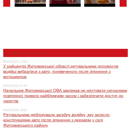
НОВИНИ ЖИТОМИРА
08.08.2026, 22:06
У райцентрі Житомирської області рятувальники допомогли
водійці вибратися з авто, понівеченого після зіткнення з
мотоциклом
08.08.2026, 21:53
Начальник Житомирської ОВА закликав не нехтувати сигналами
повітряної тривоги найближчим часом і забезпечити доступ до
укриттів
08.08.2026, 18:01
Рятувальники деблокували загиблу водійку, яку затисло
конструкціями авто після зіткнення з деревом у селі
Житомирського району