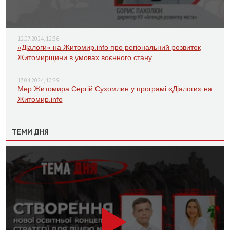
12.07.2024, 12:36
«Діалоги» на Житомир.info про регіональний розвиток
Житомирщини в умовах воєнного стану
17.04.2024, 10:29
Мер Житомира Сергій Сухомлин у програмі «Діалоги» на
Житомир.info
ТЕМИ ДНЯ