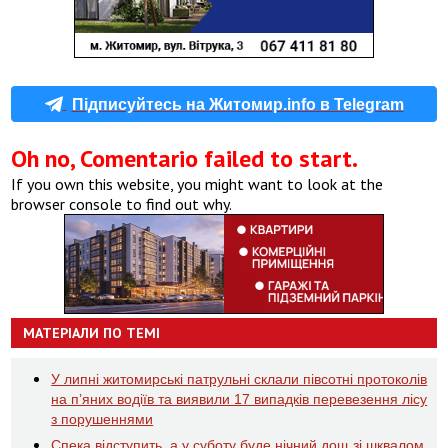
Підписуйтесь на Житомир.info в Telegram
Oh no, Comentario failed to start.
If you own this website, you might want to look at the
browser console to find out why.
МАТЕРІАЛИ ПО ТЕМІ
У липні житомирські патрульні склали півсотні протоколів
на пʼяних водіїв та виявили 17 випадків перевезення лісу
з порушеннями
Спека відступить, а у суботу буде нічний дощ зі шквалом,