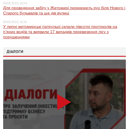
08.08.2026, 16:54
Для проведення забігу у Житомирі перекриють рух біля Нового і
Старого бульварів та ще дві вулиці
08.08.2026, 16:26
У липні житомирські патрульні склали півсотні протоколів на
пʼяних водіїв та виявили 17 випадків перевезення лісу з
порушеннями
ДІАЛОГИ