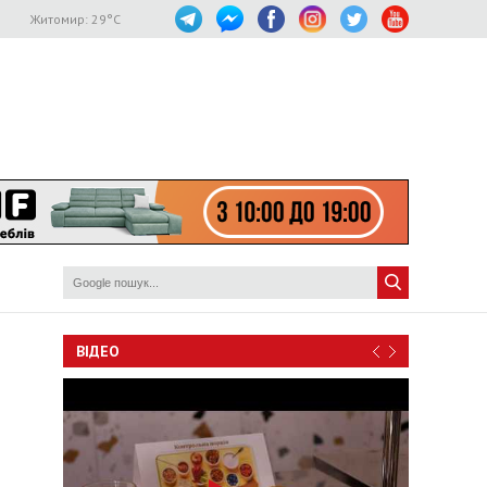
Житомир:
29
°C
ВІДЕО