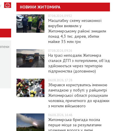
у
НОВИНИ ЖИТОМИРА
07.08.2026, 09:52
Масштабну схему незаконної
вирубки виявили у
Житомирському районі: знищили
понад 4,3 тис. дерев, збитки
майже 35 млн грн
зпеки
07.08.2026, 09:26
На трасі неподалік Житомира
сталася ДТП з потерпілими, об’їзд
здійснюється через територію
підприємства (доповнено)
06.08.2026, 17:28
Збирався користуватись іменною
лампадкою у побуті: у райцентрі
Житомирської області розшукали
чоловіка, причетного до крадіжки
з могили військового
06.08.2026, 16:48
Житомирська бригада посіла
перше місце за результатами
ураження ворога у липні