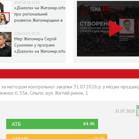
12.07.2024, 12:36
«Діалоги» на Житомир.info
про регіональний
розвиток Житомирщини в
умовах воєнного стану
17.04.2024, 10:29
Мер Житомира Сергій
Сухомлин у програмі
«Діалоги» на Житомир.info
 за методом контрольної закупки 31.07.2026 р. у місцях продажу
лежності, 55в, Сільпо, вул. Житній ринок, 1