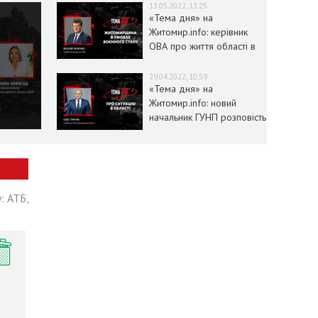
13.05.2022, 13:25
«Тема дня» на
Житомир.info: керівник
ОВА про життя області в
умовах воєнного стану
29.04.2022, 10:59
«Тема дня» на
Житомир.info: новий
начальник ГУНП розповість
про ситуацію в області
: АТБ,