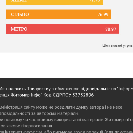
йт належить Товариству з обмеженою відповідальністю "Інформ
енція Житомир Інфо". Код ЄДРПОУ 33732896
міністрація сайту може не розділяти думку автора і не несе
дповідальності за авторські матеріали.
и повному чи частковому використанні матеріалів Житомир.info
ов’язкове гіперпосилання
ля інтернет-ресурсів), або письмова згода редакції (для друкова