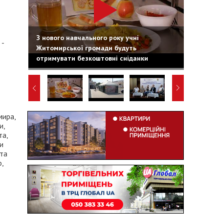
З нового навчального року учні
 -
Житомирської громади будуть
отримувати безкоштовні сніданки
мира,
и,
та,
и
кта
,