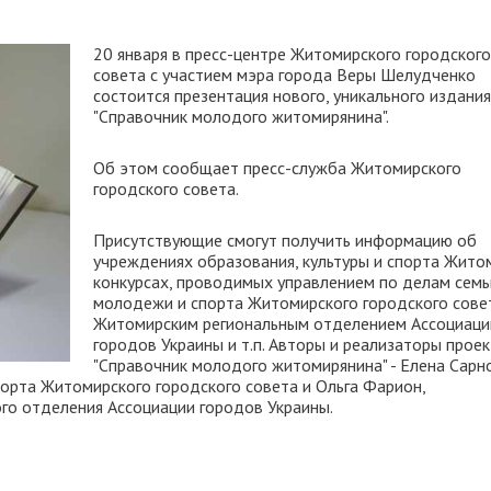
20 января в пресс-центре Житомирского городского
совета с участием мэра города Веры Шелудченко
состоится презентация нового, уникального издания
"Справочник молодого житомирянина".
Об этом сообщает пресс-служба Житомирского
городского совета.
Присутствующие смогут получить информацию об
учреждениях образования, культуры и спорта Жито
конкурсах, проводимых управлением по делам семь
молодежи и спорта Житомирского городского сове
Житомирским региональным отделением Ассоциаци
городов Украины и т.п. Авторы и реализаторы прое
"Справочник молодого житомирянина" - Елена Сарно
порта Житомирского городского совета и Ольга Фарион,
го отделения Ассоциации городов Украины.