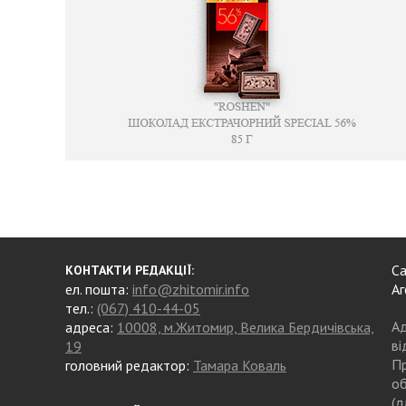
Са
КОНТАКТИ РЕДАКЦІЇ:
ел. пошта:
info@zhitomir.info
Аг
тел.:
(067) 410-44-05
Ад
адреса:
10008, м.Житомир, Велика Бердичівська,
ві
19
Пр
головний редактор:
Тамара Коваль
об
(д