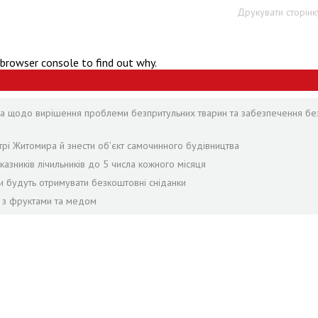
Друкувати сторінк
 browser console to find out why.
ра щодо вирішення проблеми безпритульних тварин та забезпечення бе
трі Житомира й знести об’єкт самочинного будівництва
зників лічильників до 5 числа кожного місяця
и будуть отримувати безкоштовні сніданки
и з фруктами та медом