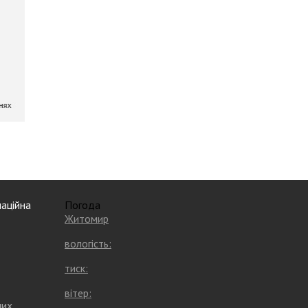
аційна
Погода
Житомир
вологість:
тиск:
вітер:
них