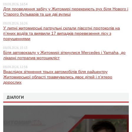
08.08.2026, 16:54
Для проведення забігу у Житомирі перекриють рух біля Нового і
Старого бульварів та ще дві вулиці
08.08.2026, 16:26
У липні житомирські патрульні склали півсотні протоколів на
пʼяних водіїв та виявили 17 випадків перевезення лісу з
порушеннями
08.08.2026, 15:13
Біля автовокзалу у Житомирі зіткнулися Mercedes і Yamaha, до
лікарні потрапив мотоцикліст
08.08.2026, 12:38
Внаслідок зіткнення трьох автомобілів біля райцентру
Житомирської області травмувались двоє дітей і пʼятеро
дорослих
ДІАЛОГИ