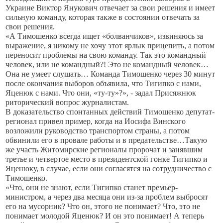
Украине Виктор Янукович отвечает за свои решения и имеет
сильную команду, которая также в состоянии отвечать за
свои решения.
«А Тимошенко всегда ищет «болванчиков», извиняюсь за
выражение, я никому не хочу этот ярлык прицепить, а потом
переносит проблемы на свою команду. Так это командный
человек, или не командный?! Это не командный человек…
Она не умеет слушать… Команда Тимошенко через 30 минут
после окончания выборов объявила, что Тигипко с нами,
Яценюк с нами. Что они, «ту-ту»?», - задал Присяжнюк
риторический вопрос журналистам.
В доказательство спонтанных действий Тимошенко депутат-
регионал привел пример, когда на Иосифа Винского
возложили руководство транспортом страны, а потом
обвинили его в провале работы и в предательстве…Такую
же участь Житомирские регионалы пророчат и занявшим
третье и четвертое место в президентской гонке Тигипко и
Яценюку, в случае, если они согласятся на сотрудничество с
Тимошенко.
«Что, они не знают, если Тигипко станет премьер-
министром, а через два месяца они из-за проблем выбросят
его на мусорник? Что он, этого не понимает? Что, это не
понимает молодой Яценюк? И он это понимает! А теперь