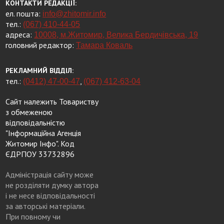
КОНТАКТИ РЕДАКЦІЇ:
ел. пошта:
info@zhitomir.info
тел.:
(067) 410-44-05
адреса:
10008, м.Житомир, Велика Бердичівська, 19
головний редактор:
Тамара Коваль
РЕКЛАМНИЙ ВІДДІЛ:
тел.:
,
(0412) 47-00-47
(067) 412-63-04
Сайт належить Товариству
з обмеженою
відповідальністю
"Інформаційна Агенція
Житомир Інфо". Код
ЄДРПОУ 33732896
Адміністрація сайту може
не розділяти думку автора
і не несе відповідальності
за авторські матеріали.
При повному чи