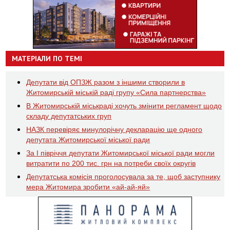
МАТЕРІАЛИ ПО ТЕМІ
Депутати від ОПЗЖ разом з іншими створили в
Житомирській міській раді групу «Сила партнерства»
В Житомирській міськраді хочуть змінити регламент щодо
складу депутатських груп
НАЗК перевіряє минулорічну декларацію ще одного
депутата Житомирської міської ради
За І півріччя депутати Житомирської міської ради могли
витратити по 200 тис. грн на потреби своїх округів
Депутатська комісія проголосувала за те, щоб заступнику
мера Житомира зробити «ай-ай-яй»