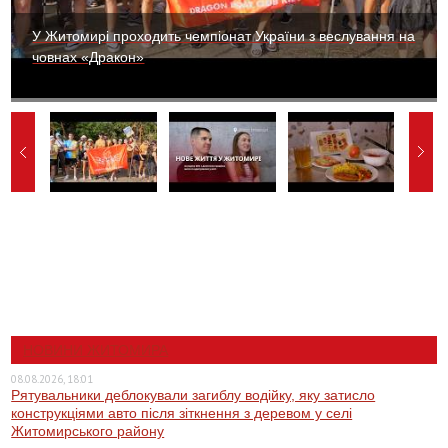
У Житомирі проходить чемпіонат України з веслування на
човнах «Дракон»
НОВИНИ ЖИТОМИРА
08.08.2026, 18:01
Рятувальники деблокували загиблу водійку, яку затисло
конструкціями авто після зіткнення з деревом у селі
Житомирського району