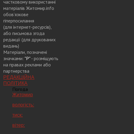
частковому використанні
матеріалів Житомир.info
обов’язкове
гіперпосилання
(для інтернет-ресурсів),
або письмова згода
редакції (для друкованих
видань)
Матеріали, позначені
значками:
"Р"
- розміщують
на правах реклами або
партнерства
РЕДАКЦІЙНА
ПОЛІТИКА
Погода
Житомир
вологість:
тиск:
вітер: