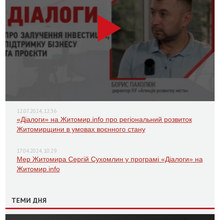
12.07.2024, 12:36
«Діалоги» на Житомир.info про регіональний розвиток
Житомирщини в умовах воєнного стану
17.04.2024, 10:29
Мер Житомира Сергій Сухомлин у програмі «Діалоги» на
Житомир.info
ТЕМИ ДНЯ