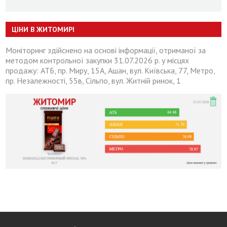
ЦІНИ В ЖИТОМИРІ
Моніторинг здійснено на основі інформації, отриманої за
методом контрольної закупки 31.07.2026 р. у місцях
продажу: АТБ, пр. Миру, 15А, Ашан, вул. Київська, 77, Метро,
пр. Незалежності, 55в, Сільпо, вул. Житній ринок, 1