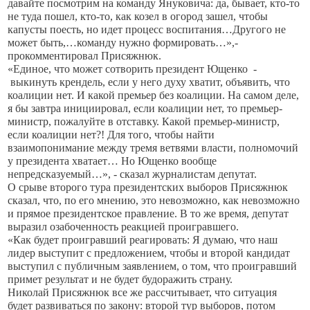
давайте посмотрим на команду Януковича: да, бывает, кто-то
не туда пошел, кто-то, как козел в огород зашел, чтобы
капусты поесть, но идет процесс воспитания…Другого не
может быть,…команду нужно формировать…»,-
прокомментировал Присяжнюк.
«Единое, что может сотворить президент Ющенко
-
выкинуть крендель, если у него духу хватит, объявить, что
коалиции нет. И какой премьер без коалиции. На самом деле,
я бы завтра инициировал, если коалиции нет, то премьер-
министр, пожалуйте в отставку. Какой премьер-министр,
если коалиции нет?! Для того, чтобы найти
взаимопонимание между тремя ветвями власти, полномочий
у президента хватает… Но Ющенко вообще
непредсказуемый…», - сказал журналистам депутат.
О срыве второго тура президентских выборов Присяжнюк
сказал, что, по его мнению, это невозможно, как невозможно
и прямое президентское правление. В то же время, депутат
выразил озабоченность реакцией проигравшего.
«Как будет проигравший реагировать: Я думаю, что наш
лидер выступит с предложением, чтобы и второй кандидат
выступил с публичным заявлением, о том, что проигравший
примет результат и не будет будоражить страну.
Николай Присяжнюк все же рассчитывает, что ситуация
будет развиваться по закону: второй тур выборов, потом