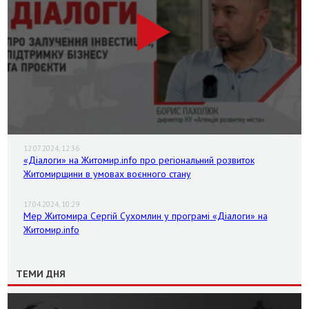
12.07.2024, 12:36
«Діалоги» на Житомир.info про регіональний розвиток
Житомирщини в умовах воєнного стану
17.04.2024, 10:29
Мер Житомира Сергій Сухомлин у програмі «Діалоги» на
Житомир.info
ТЕМИ ДНЯ