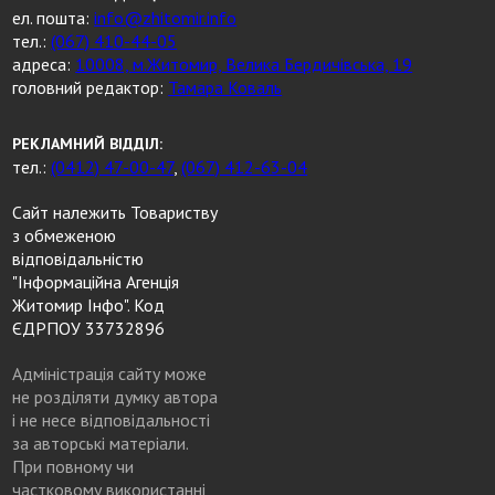
ел. пошта:
info@zhitomir.info
тел.:
(067) 410-44-05
адреса:
10008, м.Житомир, Велика Бердичівська, 19
головний редактор:
Тамара Коваль
РЕКЛАМНИЙ ВІДДІЛ:
тел.:
(0412) 47-00-47
,
(067) 412-63-04
Сайт належить Товариству
з обмеженою
відповідальністю
"Інформаційна Агенція
Житомир Інфо". Код
ЄДРПОУ 33732896
Адміністрація сайту може
не розділяти думку автора
і не несе відповідальності
за авторські матеріали.
При повному чи
частковому використанні