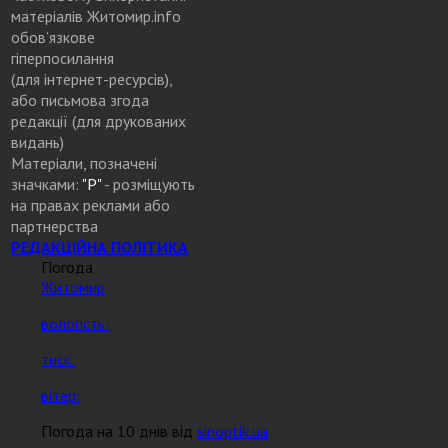
матеріалів Житомир.info
обов’язкове
гіперпосилання
(для інтернет-ресурсів),
або письмова згода
редакції (для друкованих
видань)
Матеріали, позначені
значками:
"Р"
- розміщують
на правах реклами або
партнерства
РЕДАКЦІЙНА ПОЛІТИКА
Погода
Житомир
вологість:
тиск:
вітер:
Погода на 10 днів від
sinoptik.ua