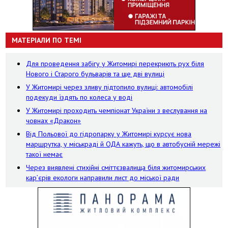
МАТЕРІАЛИ ПО ТЕМІ
Для проведення забігу у Житомирі перекриють рух біля
Нового і Старого бульварів та ще дві вулиці
У Житомирі через зливу підтопило вулиці: автомобілі
подекуди їздять по колеса у воді
У Житомирі проходить чемпіонат України з веслування на
човнах «Дракон»
Від Польової до гідропарку у Житомирі курсує нова
маршрутка, у міськраді й ОДА кажуть, що в автобусній мережі
такої немає
Через виявлені стихійні сміттєзвалища біля житомирських
кар’єрів екологи направили лист до міської ради