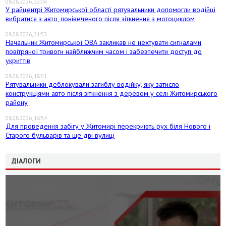
08.08.2026, 22:06
У райцентрі Житомирської області рятувальники допомогли водійці
вибратися з авто, понівеченого після зіткнення з мотоциклом
08.08.2026, 21:53
Начальник Житомирської ОВА закликав не нехтувати сигналами
повітряної тривоги найближчим часом і забезпечити доступ до
укриттів
08.08.2026, 18:01
Рятувальники деблокували загиблу водійку, яку затисло
конструкціями авто після зіткнення з деревом у селі Житомирського
району
08.08.2026, 16:54
Для проведення забігу у Житомирі перекриють рух біля Нового і
Старого бульварів та ще дві вулиці
ДІАЛОГИ