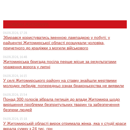
НОВИНИ ЖИТОМИРА
06.08.2026, 17:28
Збирався користуватись іменною лампадкою у побуті: у
райцентрі Житомирської області розшукали чоловіка,
причетного до крадіжки з могили військового
06.08.2026, 16:48
Житомирська бригада посіла перше місце за результатами
ураження ворога у липні
06.08.2026, 16:15
У селі Житомирського району на ставку знайшли мертвими
молодих лебедів: попередньо ознак браконьєрства не виявили
06.08.2026, 15:54
Понад 300 голосів зібрала петиція до влади Житомира щодо
вирішення проблеми безпритульних тварин та забезпечення
безпеки людей
06.08.2026, 15:18
У Житомирській області вирок отримала жінка, яка у студії краси
вкрала сумку з 24 тис. грн