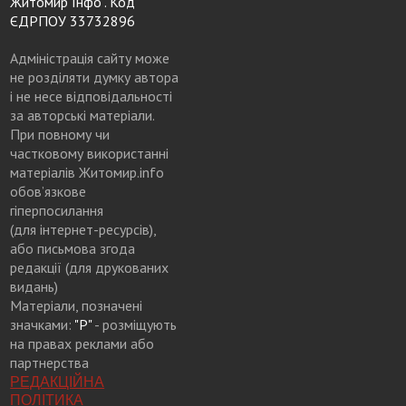
Житомир Інфо". Код
ЄДРПОУ 33732896
Адміністрація сайту може
не розділяти думку автора
і не несе відповідальності
за авторські матеріали.
При повному чи
частковому використанні
матеріалів Житомир.info
обов’язкове
гіперпосилання
(для інтернет-ресурсів),
або письмова згода
редакції (для друкованих
видань)
Матеріали, позначені
значками:
"Р"
- розміщують
на правах реклами або
партнерства
РЕДАКЦІЙНА
ПОЛІТИКА