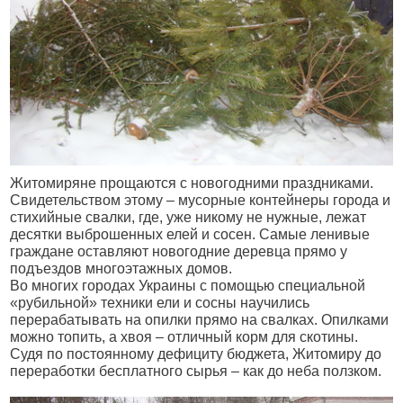
Житомиряне прощаются с новогодними праздниками.
Свидетельством этому – мусорные контейнеры города и
стихийные свалки, где, уже никому не нужные, лежат
десятки выброшенных елей и сосен. Самые ленивые
граждане оставляют новогодние деревца прямо у
подъездов многоэтажных домов.
Во многих городах Украины с помощью специальной
«рубильной» техники ели и сосны научились
перерабатывать на опилки прямо на свалках. Опилками
можно топить, а хвоя – отличный корм для скотины.
Судя по постоянному дефициту бюджета, Житомиру до
переработки бесплатного сырья – как до неба ползком.