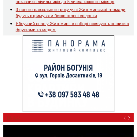
показників лічильників до 5 числа кожного місяця
З нового навчального року учні Житомирської громади
будуть отримувати безкоштовні сніданки
Яблучний спас у Житомирі: в соборі освячують кошики з
фруктами та медом
ВІДЕО