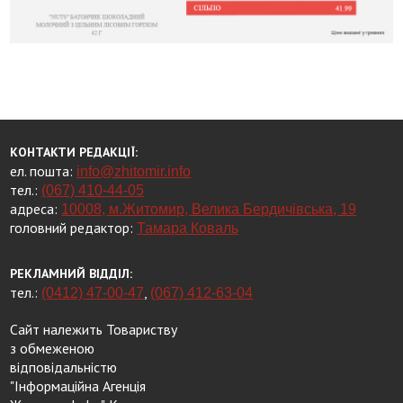
КОНТАКТИ РЕДАКЦІЇ:
ел. пошта:
info@zhitomir.info
тел.:
(067) 410-44-05
адреса:
10008, м.Житомир, Велика Бердичівська, 19
головний редактор:
Тамара Коваль
РЕКЛАМНИЙ ВІДДІЛ:
тел.:
,
(0412) 47-00-47
(067) 412-63-04
Сайт належить Товариству
з обмеженою
відповідальністю
"Інформаційна Агенція