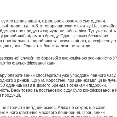
 сумно це визнавати, є реальною ознакою сьогодення.
ьні твори і т.д., тобто товари широкого вжитку. Це, звичайно
йдеться про продукти харчування або ж ліки. Тут уже навіть 
і (коробочці) відомого бренду. Один із самих безпечних
 в оригінального виробника за нижчою ціною, а розфасовуєт
вищою ціною. Однак так буває далеко не завжди.
державної служби по боротьбі з економічною злочинністю 
партію фальсифікованої кави.
вару оперативники спостерігали уже упродовж певного часу
дного з ринків, що у м. Коростені, працівники міліції вилуч
 250 одиниць кави відомого бренда з ознаками підробки.
ність. Весь товар за постановою суду було конфісковано, а 
продукції.
 не втрачати вигідний бізнес. Адже не секрет, що саме
ником його фактично масового поширення. Працівники