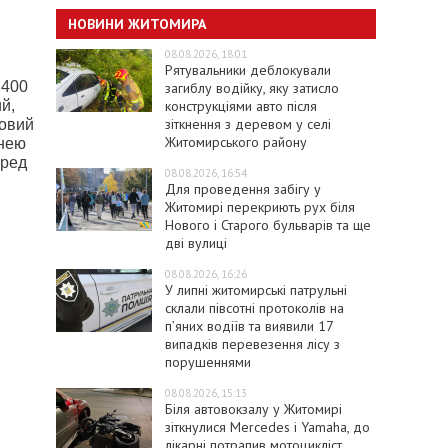
НОВИНИ ЖИТОМИРА
08.08.2026, 18:01
Рятувальники деблокували
 400
загиблу водійку, яку затисло
конструкціями авто після
й,
зіткнення з деревом у селі
ровий
Житомирського району
 нею
еред
08.08.2026, 16:54
Для проведення забігу у
Житомирі перекриють рух біля
Нового і Старого бульварів та ще
дві вулиці
08.08.2026, 16:26
У липні житомирські патрульні
склали півсотні протоколів на
пʼяних водіїв та виявили 17
випадків перевезення лісу з
порушеннями
08.08.2026, 15:13
Біля автовокзалу у Житомирі
зіткнулися Mercedes і Yamaha, до
лікарні потрапив мотоцикліст