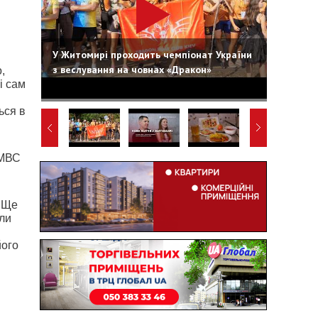
У Житомирі проходить чемпіонат України
з веслування на човнах «Дракон»
,
і сам
ься в
УМВС
. Ще
или
його