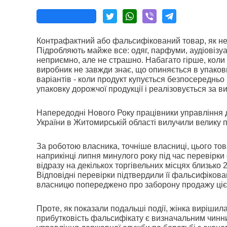
Контрафактний або фальсифікований товар, як не
Підробляють майже все: одяг, парфуми, аудіовізуал
неприємно, але не страшно. Набагато гірше, коли 
виробник не завжди знає, що опиняється в упаковц
варіантів - коли продукт купується безпосередньо
упаковку дорожчої продукції і реалізовується за 
Напередодні Нового Року працівники управління 
України в Житомирській області вилучили велику 
За роботою власника, точніше власниці, цього то
наприкінці липня минулого року під час перевірки о
відразу на декількох торгівельних місцях близько
Відповідні перевірки підтвердили її фальсифікова
власницю попереджено про заборону продажу цієї 
Проте, як показали подальші події, жінка вирішила
прибутковість фальсифікату є визначальним чин