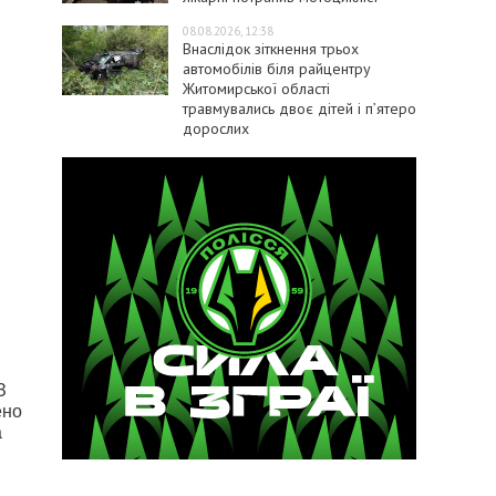
08.08.2026, 12:38
Внаслідок зіткнення трьох
автомобілів біля райцентру
Житомирської області
травмувались двоє дітей і пʼятеро
дорослих
З
ено
а