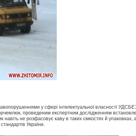
правопорушеннями у сфері інтелектуальної власності УДСБЕ
Корчемлюк, проведеним експертним дослідженням встановл
к навіть не розфасовує каву в таких ємкостях й упаковках, 
стандартів України.