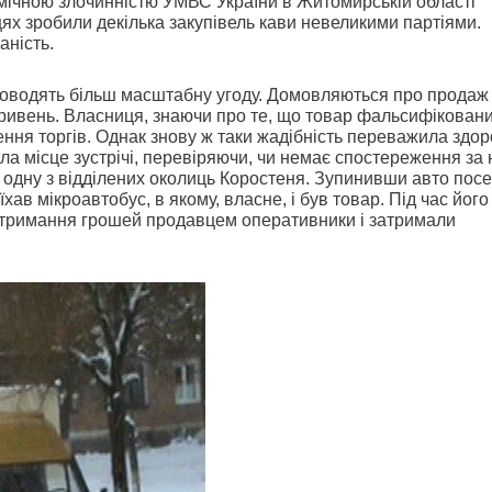
омічною злочинністю УМВС України в Житомирській області
ях зробили декілька закупівель кави невеликими партіями.
аність.
роводять більш масштабну угоду. Домовляються про продаж
 гривень. Власниця, знаючи про те, що товар фальсифіковани
ення торгів. Однак знову ж таки жадібність переважила здо
ла місце зустрічі, перевіряючи, чи немає спостереження за
а одну з відділених околиць Коростеня. Зупинивши авто пос
хав мікроавтобус, в якому, власне, і був товар. Під час його
отримання грошей продавцем оперативники і затримали