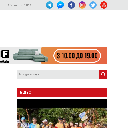
Житомир:
18
°C
ВІДЕО