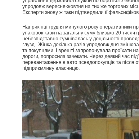
управління державної служби по боротьбі з екон
упродовж вересня-жовтня на тих же торгових місц
Експерти знову ж таки підтвердили її фальсифіков
Наприкінці грудня минулого року оперативники п
упаковок кави на загальну суму близько 20 тисяч
небезпідставно сумнівалась у доцільності провед
глузд.
Жінка декілька разів упродовж дня змінюва
та покупцями. І врешті запропонувала проїхати н
дороги, попросила зачекати. Через деякий час під’ї
перевантаження в авто псевдопокупців та після 
підприємливу власницю.