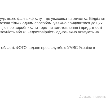
удь-якого фальсифікату – це упаковка та етикетка. Відрізнит
 можна тільки одним способом: уважно придивитися до цих
ацію про виробника та терміни виготовлення і придатності
еточність або ж
недостовірність однозначно вказують на
 області. ФОТО надане прес-службою УМВС України в
Друкувати сторінк