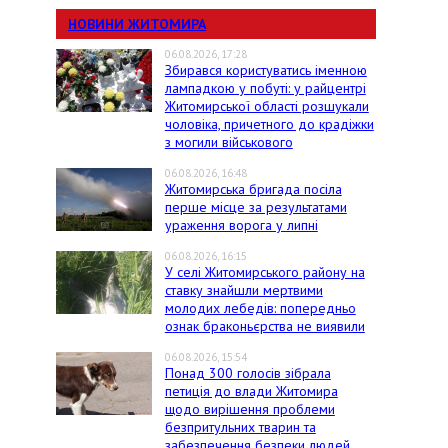
НОВИНИ ЖИТОМИРА
06.08.2026, 17:28
Збирався користуватись іменною
лампадкою у побуті: у райцентрі
Житомирської області розшукали
чоловіка, причетного до крадіжки
з могили військового
06.08.2026, 16:48
Житомирська бригада посіла
перше місце за результатами
ураження ворога у липні
06.08.2026, 16:15
У селі Житомирського району на
ставку знайшли мертвими
молодих лебедів: попередньо
ознак браконьєрства не виявили
06.08.2026, 15:54
Понад 300 голосів зібрала
петиція до влади Житомира
щодо вирішення проблеми
безпритульних тварин та
забезпечення безпеки людей