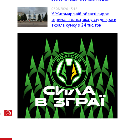
06.08.2026, 15:18
У Житомирській області вирок
отримала жінка, яка у студії краси
вкрала сумку з 24 тис. грн
у