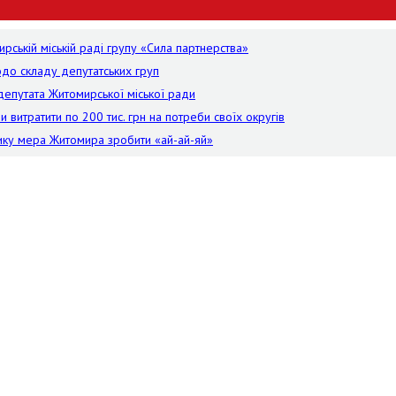
ській міській раді групу «Сила партнерства»
одо складу депутатських груп
епутата Житомирської міської ради
и витратити по 200 тис. грн на потреби своїх округів
нику мера Житомира зробити «ай-ай-яй»