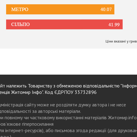
йт належить Товариству з обмеженою відповідальністю "Інформ
енція Житомир Інфо". Код ЄДРПОУ 33732896
міністрація сайту може не розділяти думку автора і не несе
дповідальності за авторські матеріали.
и повному чи частковому використанні матеріалів Житомир.info
ов’язкове гіперпосилання
ля інтернет-ресурсів), або письмова згода редакції (для друкова
дань)