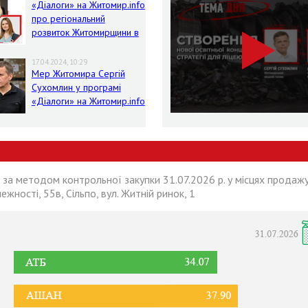
«Діалоги» на Житомир.info
про регіональний
розвиток Житомирщини в
умовах воєнного стану
17.04.2024, 10:29
Мер Житомира Сергій
Сухомлин у програмі
«Діалоги» на Житомир.info
 за методом контрольної закупки 31.07.2026 р. у місцях продажу
лежності, 55в, Сільпо, вул. Житній ринок, 1