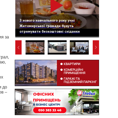
З нового навчального року учні
Житомирської громади будуть
отримувати безкоштовні сніданки
ия за
грал,
аю,
ых
и до
ов –