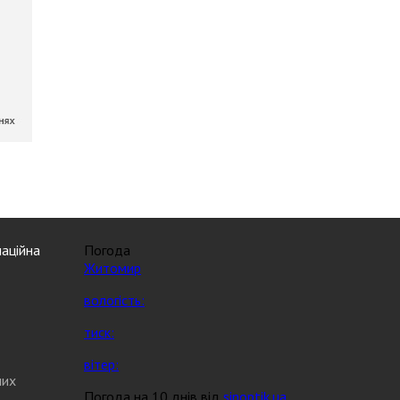
аційна
Погода
Житомир
вологість:
тиск:
вітер:
них
Погода на 10 днів від
sinoptik.ua