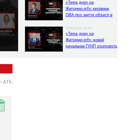
«Тема дня» на
Житомир.info: керівник
ОВА про життя області в
умовах воєнного стану
29.04.2022, 10:59
«Тема дня» на
Житомир.info: новий
начальник ГУНП розповість
про ситуацію в області
: АТБ,