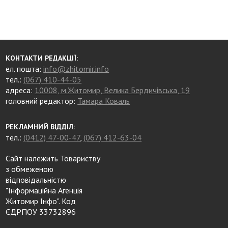
КОНТАКТИ РЕДАКЦІЇ:
ел. пошта:
info@zhitomir.info
тел.:
(067) 410-44-05
адреса:
10008, м.Житомир, Велика Бердичівська, 19
головний редактор:
Тамара Коваль
РЕКЛАМНИЙ ВІДДІЛ:
тел.:
(0412) 47-00-47
,
(067) 412-63-04
Сайт належить Товариству
з обмеженою
відповідальністю
"Інформаційна Агенція
Житомир Інфо". Код
ЄДРПОУ 33732896