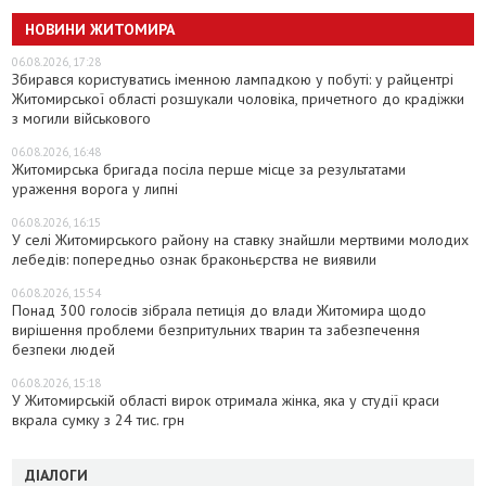
НОВИНИ ЖИТОМИРА
06.08.2026, 17:28
Збирався користуватись іменною лампадкою у побуті: у райцентрі
Житомирської області розшукали чоловіка, причетного до крадіжки
з могили військового
06.08.2026, 16:48
Житомирська бригада посіла перше місце за результатами
ураження ворога у липні
06.08.2026, 16:15
У селі Житомирського району на ставку знайшли мертвими молодих
лебедів: попередньо ознак браконьєрства не виявили
06.08.2026, 15:54
Понад 300 голосів зібрала петиція до влади Житомира щодо
вирішення проблеми безпритульних тварин та забезпечення
безпеки людей
06.08.2026, 15:18
У Житомирській області вирок отримала жінка, яка у студії краси
вкрала сумку з 24 тис. грн
ДІАЛОГИ