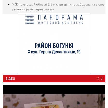
У Житомирській області 1,5 місяця діятиме заборона на вилов
річкових раків через линьку
ВІДЕО