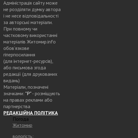
Адміністрація сайту може
не розділяти думку автора
і не несе відповідальності
за авторські матеріали.
При повному чи
частковому використанні
матеріалів Житомир.info
обов’язкове
гіперпосилання
(для інтернет-ресурсів),
або письмова згода
редакції (для друкованих
видань)
Матеріали, позначені
значками:
"Р"
- розміщують
на правах реклами або
партнерства
РЕДАКЦІЙНА ПОЛІТИКА
Погода
Житомир
вологість: