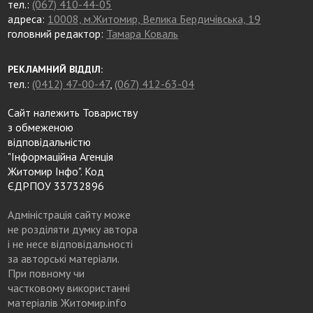
тел.:
(067) 410-44-05
адреса:
10008, м.Житомир, Велика Бердичівська, 19
головний редактор:
Тамара Коваль
РЕКЛАМНИЙ ВІДДІЛ:
тел.:
(0412) 47-00-47
,
(067) 412-63-04
Сайт належить Товариству
з обмеженою
відповідальністю
"Інформаційна Агенція
Житомир Інфо". Код
ЄДРПОУ 33732896
Адміністрація сайту може
не розділяти думку автора
і не несе відповідальності
за авторські матеріали.
При повному чи
частковому використанні
матеріалів Житомир.info