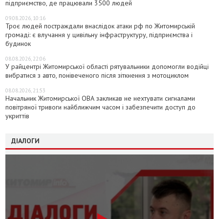
підприємство, де працювали 3500 людей
09.08.2026, 10:16
Троє людей постраждали внаслідок атаки рф по Житомирській
громаді: є влучання у цивільну інфраструктуру, підприємства і
будинок
08.08.2026, 22:06
У райцентрі Житомирської області рятувальники допомогли водійці
вибратися з авто, понівеченого після зіткнення з мотоциклом
08.08.2026, 21:53
Начальник Житомирської ОВА закликав не нехтувати сигналами
повітряної тривоги найближчим часом і забезпечити доступ до
укриттів
ДІАЛОГИ