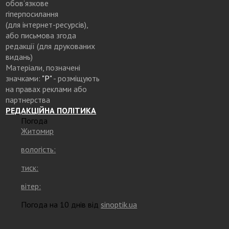
обов’язкове
гіперпосилання
(для інтернет-ресурсів),
або письмова згода
редакції (для друкованих
видань)
Матеріали, позначені
значками:
"Р"
- розміщують
на правах реклами або
партнерства
РЕДАКЦІЙНА ПОЛІТИКА
Погода
Житомир
вологість:
тиск:
вітер:
Погода на 10 днів від
sinoptik.ua