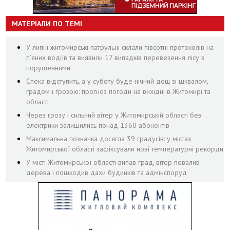
МАТЕРІАЛИ ПО ТЕМІ
У липні житомирські патрульні склали півсотні протоколів на
пʼяних водіїв та виявили 17 випадків перевезення лісу з
порушеннями
Спека відступить, а у суботу буде нічний дощ зі шквалом,
градом і грозою: прогноз погоди на вихідні в Житомирі та
області
Через грозу і сильний вітер у Житомирській області без
електрики залишились понад 1360 абонентів
Максимальна позначка досягла 39 градусів: у містах
Житомирської області зафіксували нові температурні рекорди
У місті Житомирської області випав град, вітер повалив
дерева і пошкодив дахи будинків та адмінспоруд