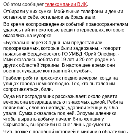
Об этом сообщает
телекомпании ВИК
.
Отбирали у них сумки. Мобильные телефоны и деньги
оставляли себе, остальное выбрасывали.
Во время воспроизведения событий правоохранителям
удалось найти некоторые вещи потерпевших, которые
оказались на мусорке.
«Буквально через 3-4 дня нам предоставили
подозреваемых, которые были задержаны, - говорит
начальник Бердичевского ГО УМВД Юрий Олефир. -
Ими оказались ребята по 19 лет и 20 лет, родом из
других областей Украины. В настоящее время они
военнослужащие контрактной службы».
Грабили ребята прохожих поздно вечером, когда на
улицах города немноголюдно. Тех, кто пытался им
сопротивляться, били.
Одна из пострадавших рассказывает: около девяти
вечера она возвращалась от знакомых домой. Ребята
появились, словно ниоткуда, ударили женщину. Она
упала. Сумка оказалась под ней. Злоумышленники,
чтобы вырвать добычу, начали бить женщину.
Скрываясь, выбросили на снег лишь документы.
Чуть позже с подобной историей в милицию обратились