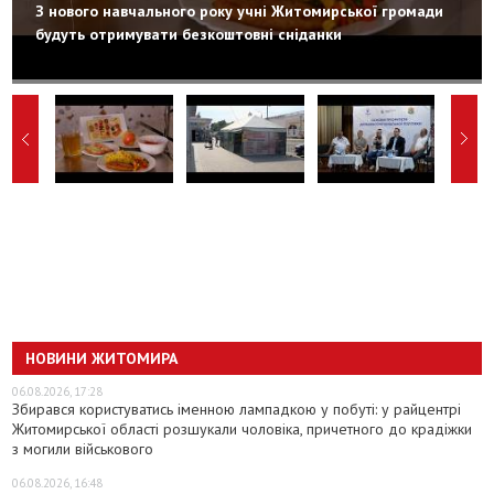
З нового навчального року учні Житомирської громади
будуть отримувати безкоштовні сніданки
НОВИНИ ЖИТОМИРА
06.08.2026, 17:28
Збирався користуватись іменною лампадкою у побуті: у райцентрі
Житомирської області розшукали чоловіка, причетного до крадіжки
з могили військового
06.08.2026, 16:48