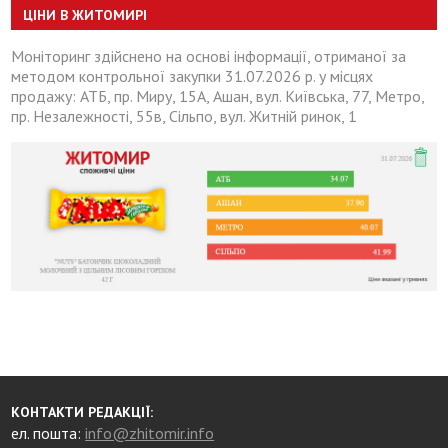
ЦІНИ В ЖИТОМИРІ
Моніторинг здійснено на основі інформації, отриманої за
методом контрольної закупки 31.07.2026 р. у місцях
продажу: АТБ, пр. Миру, 15А, Ашан, вул. Київська, 77, Метро,
пр. Незалежності, 55в, Сільпо, вул. Житній ринок, 1
КОНТАКТИ РЕДАКЦІЇ:
ел. пошта:
info@zhitomir.info