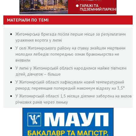
МАТЕРІАЛИ ПО ТЕМІ
Житомирська бригада посіла перше місце за результатами
ураження ворога у липні
У селі Житомирського району на ставку знайшли мертвими
молодих лебедів: попередньо ознак браконьєрства не
виявили
У липні у Житомирській області народилися майже півтисячі
дітей, дівчаток – більше
У Житомирській області зафіксували новий температурний
рекорд: перевищив попередній максимум відразу на 3,5°
У Житомирській області 1,5 місяця діятиме заборона на вилов
річкових раків через линьку