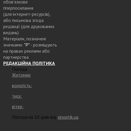
обов’язкове
гіперпосилання
(для інтернет-ресурсів),
або письмова згода
редакції (для друкованих
видань)
Матеріали, позначені
значками:
"Р"
- розміщують
на правах реклами або
партнерства
РЕДАКЦІЙНА ПОЛІТИКА
Погода
Житомир
вологість:
тиск:
вітер:
Погода на 10 днів від
sinoptik.ua