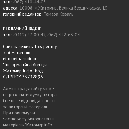
тел.:
(067) 410-44-05
адреса:
10008, м.Житомир, Велика Бердичівська, 19
головний редактор:
Тамара Коваль
РЕКЛАМНИЙ ВІДДІЛ:
тел.:
(0412) 47-00-47
,
(067) 412-63-04
Сайт належить Товариству
з обмеженою
відповідальністю
"Інформаційна Агенція
Житомир Інфо". Код
ЄДРПОУ 33732896
Адміністрація сайту може
не розділяти думку автора
і не несе відповідальності
за авторські матеріали.
При повному чи
частковому використанні
матеріалів Житомир.info