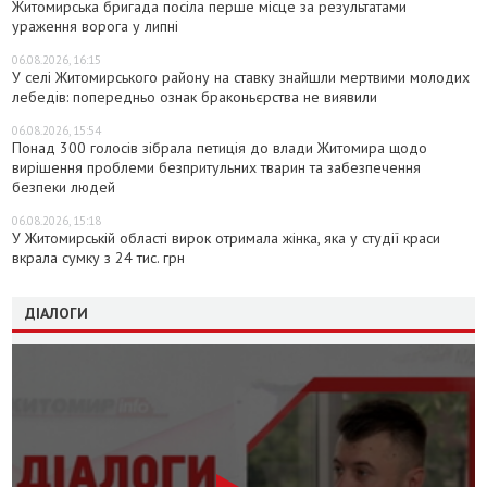
Житомирська бригада посіла перше місце за результатами
ураження ворога у липні
06.08.2026, 16:15
У селі Житомирського району на ставку знайшли мертвими молодих
лебедів: попередньо ознак браконьєрства не виявили
06.08.2026, 15:54
Понад 300 голосів зібрала петиція до влади Житомира щодо
вирішення проблеми безпритульних тварин та забезпечення
безпеки людей
06.08.2026, 15:18
У Житомирській області вирок отримала жінка, яка у студії краси
вкрала сумку з 24 тис. грн
ДІАЛОГИ