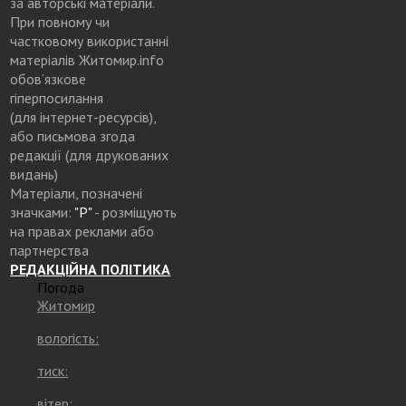
за авторські матеріали.
При повному чи
частковому використанні
матеріалів Житомир.info
обов’язкове
гіперпосилання
(для інтернет-ресурсів),
або письмова згода
редакції (для друкованих
видань)
Матеріали, позначені
значками:
"Р"
- розміщують
на правах реклами або
партнерства
РЕДАКЦІЙНА ПОЛІТИКА
Погода
Житомир
вологість:
тиск:
вітер: