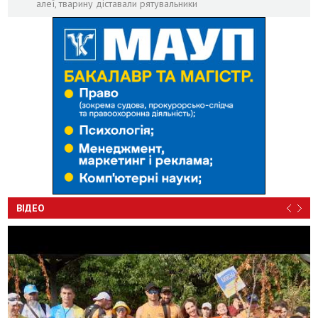
алеї, тварину діставали рятувальники
ВІДЕО