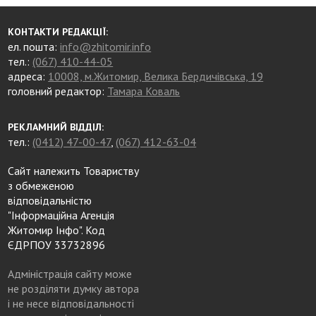
КОНТАКТИ РЕДАКЦІЇ:
ел. пошта:
info@zhitomir.info
тел.:
(067) 410-44-05
адреса:
10008, м.Житомир, Велика Бердичівська, 19
головний редактор:
Тамара Коваль
РЕКЛАМНИЙ ВІДДІЛ:
тел.:
(0412) 47-00-47
,
(067) 412-63-04
Сайт належить Товариству
з обмеженою
відповідальністю
"Інформаційна Агенція
Житомир Інфо". Код
ЄДРПОУ 33732896
Адміністрація сайту може
не розділяти думку автора
і не несе відповідальності