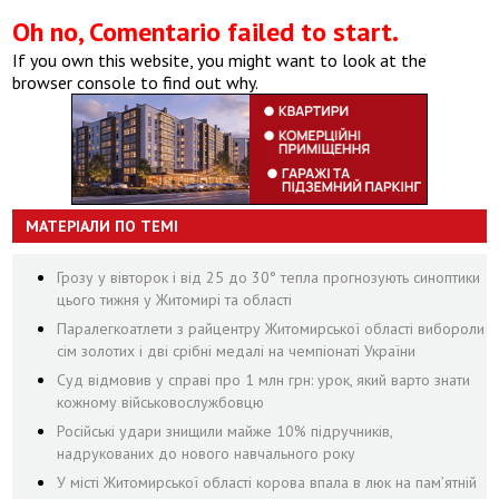
Oh no, Comentario failed to start.
If you own this website, you might want to look at the
browser console to find out why.
МАТЕРІАЛИ ПО ТЕМІ
Грозу у вівторок і від 25 до 30° тепла прогнозують синоптики
цього тижня у Житомирі та області
Паралегкоатлети з райцентру Житомирської області вибороли
сім золотих і дві срібні медалі на чемпіонаті України
Суд відмовив у справі про 1 млн грн: урок, який варто знати
кожному військовослужбовцю
Російські удари знищили майже 10% підручників,
надрукованих до нового навчального року
У місті Житомирської області корова впала в люк на пам’ятній