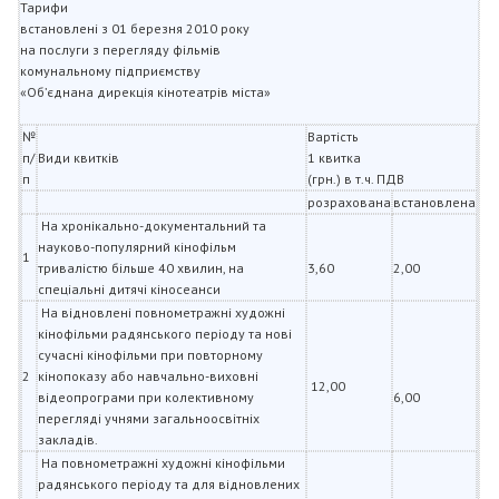
Тарифи
встановлені з 01 березня 2010 року
на послуги з перегляду фільмів
комунальному підприємству
«Об’єднана дирекція кінотеатрів міста»
№
Вартість
п/
Види квитків
1 квитка
п
(грн.) в т.ч. ПДВ
розрахована
встановлена
На хронікально-документальний та
науково-популярний кінофільм
1
тривалістю більше 40 хвилин, на
3,60
2,00
спеціальні дитячі кіносеанси
На відновлені повнометражні художні
кінофільми радянського періоду та нові
сучасні кінофільми при повторному
2
кінопоказу або навчально-виховні
12,00
відеопрограми при колективному
6,00
перегляді учнями загальноосвітніх
закладів.
На повнометражні художні кінофільми
радянського періоду та для відновлених