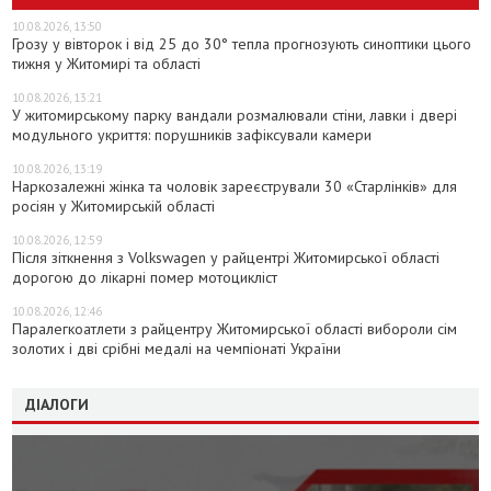
10.08.2026, 13:50
Грозу у вівторок і від 25 до 30° тепла прогнозують синоптики цього
тижня у Житомирі та області
10.08.2026, 13:21
У житомирському парку вандали розмалювали стіни, лавки і двері
модульного укриття: порушників зафіксували камери
10.08.2026, 13:19
Наркозалежні жінка та чоловік зареєстрували 30 «Старлінків» для
росіян у Житомирській області
10.08.2026, 12:59
Після зіткнення з Volkswagen у райцентрі Житомирської області
дорогою до лікарні помер мотоцикліст
10.08.2026, 12:46
Паралегкоатлети з райцентру Житомирської області вибороли сім
золотих і дві срібні медалі на чемпіонаті України
ДІАЛОГИ