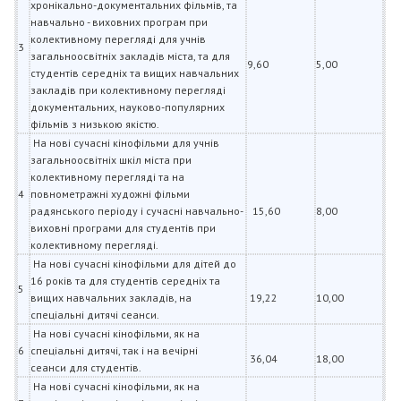
хронікально-документальних фільмів, та
навчально - виховних програм при
колективному перегляді для учнів
3
загальноосвітніх закладів міста, та для
9,60
5,00
студентів середніх та вищих навчальних
закладів при колективному перегляді
документальних, науково-популярних
фільмів з низькою якістю.
На нові сучасні кінофільми для учнів
загальноосвітніх шкіл міста при
колективному перегляді та на
4
повнометражні художні фільми
радянського періоду і сучасні навчально-
15,60
8,00
виховні програми для студентів при
колективному перегляді.
На нові сучасні кінофільми для дітей до
16 років та для студентів середніх та
5
вищих навчальних закладів, на
19,22
10,00
спеціальні дитячі сеанси.
На нові сучасні кінофільми, як на
6
спеціальні дитячі, так і на вечірні
36,04
18,00
сеанси для студентів.
На нові сучасні кінофільми, як на