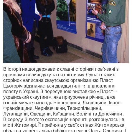
В історії нашої держави є славні сторінки пов’язані з
проявами величі духу та патріотизму. Одна із таких
сторінок написана скаутською організацією Пласт.
Цьогоріч відзначається двадцятиліття відновлення
пласту в Україні. З пересувною виставкою «Пласт –
український скаутинг», яка приурочена річниці, вже
ознайомилася молодь Рівненщини, Львівщини, Івано-
Франківщини, Чернівеччини, Тернопільщини,
Луганщини, Одещини, Київщини, Волині та Донеччини .
В середу, 3 лютого експозиція нарешті розгорнулась і в
місті Житомирі. Її прийняла у своїх стінах Житомирська
обласна універсальна бібліотека імені Олега Ольжича. І