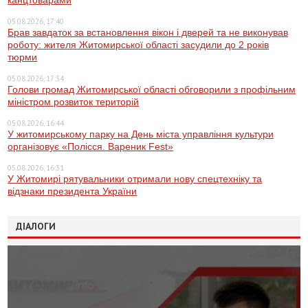
канцтоварами
05.08.2026, 17:40
Брав завдаток за встановлення вікон і дверей та не виконував
роботу: жителя Житомирської області засудили до 2 років
тюрми
05.08.2026, 17:34
Голови громад Житомирської області обговорили з профільним
міністром розвиток територій
05.08.2026, 16:44
У житомирському парку на День міста управління культури
організовує «Полісся. Вареник Fest»
05.08.2026, 16:31
У Житомирі рятувальники отримали нову спецтехніку та
відзнаки президента України
ДІАЛОГИ