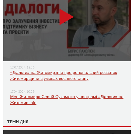
12.07.2024, 12:36
«Діалоги» на Житомир.info про регіональний розвиток
Житомирщини в умовах воєнного стану
17.04.2024, 10:29
Мер Житомира Сергій Сухомлин у програмі «Діалоги» на
Житомир.info
ТЕМИ ДНЯ