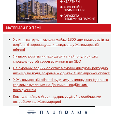
МАТЕРІАЛИ ПО ТЕМІ
У липні патрульні склали майже 1800 адмінматеріалів на
водіїв, які перевищували швидкість у Житомирській
області
Як цього року змінилася десятка найпопулярніших
спеціальностей серед вступників до ЗВО
На окремих водних об'єктах в Україні фіксують рекордно
низькі рівні води, зокрема – у річках Житомирської області
У Житомирській області судитимуть киянку, яка їздила за
кермом з купленим на Донеччині водійським
посвідченням
Компанія «Акріс Агро» підтримує дітей з особливими
потребами на Житомирщині