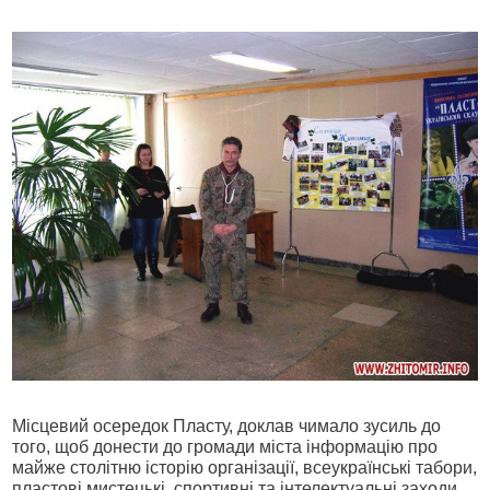
Місцевий осередок Пласту, доклав чимало зусиль до
того, щоб донести до громади міста інформацію про
майже столітню історію організації, всеукраїнські табори,
пластові мистецькі, спортивні та інтелектуальні заходи.