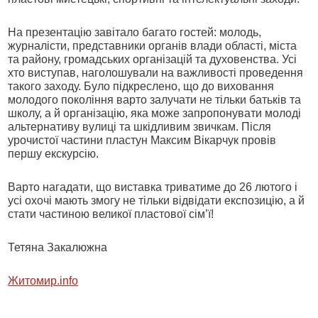
На презентацію завітало багато гостей: молодь,
журналісти, представники органів влади області, міста
та району, громадських організацій та духовенства. Усі
хто виступав, наголошували на важливості проведення
такого заходу. Було підкреслено, що до виховання
молодого покоління варто залучати не тільки батьків та
школу, а й організацію, яка може запропонувати молоді
альтернативу вулиці та шкідливим звичкам. Після
урочистої частини пластун Максим Вікарчук провів
першу екскурсію.
Варто нагадати, що виставка триватиме до 26 лютого і
усі охочі мають змогу не тільки відвідати експозицію, а й
стати частиною великої пластової сім’ї!
Тетяна Закалюжна
Житомир.info