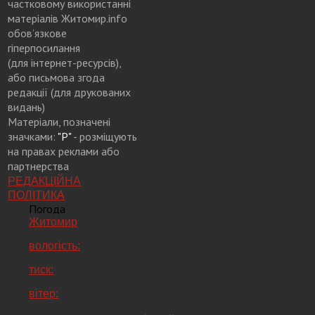
частковому використанні
матеріалів Житомир.info
обов’язкове
гіперпосилання
(для інтернет-ресурсів),
або письмова згода
редакції (для друкованих
видань)
Матеріали, позначені
значками:
"Р"
- розміщують
на правах реклами або
партнерства
РЕДАКЦІЙНА
ПОЛІТИКА
Погода
Житомир
вологість:
тиск:
вітер: