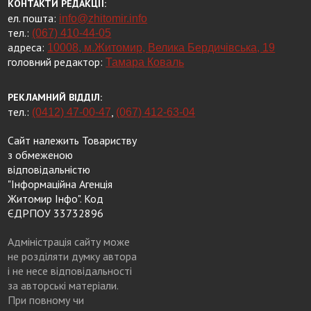
КОНТАКТИ РЕДАКЦІЇ:
ел. пошта:
info@zhitomir.info
тел.:
(067) 410-44-05
адреса:
10008, м.Житомир, Велика Бердичівська, 19
головний редактор:
Тамара Коваль
РЕКЛАМНИЙ ВІДДІЛ:
тел.:
,
(0412) 47-00-47
(067) 412-63-04
Сайт належить Товариству
з обмеженою
відповідальністю
"Інформаційна Агенція
Житомир Інфо". Код
ЄДРПОУ 33732896
Адміністрація сайту може
не розділяти думку автора
і не несе відповідальності
за авторські матеріали.
При повному чи