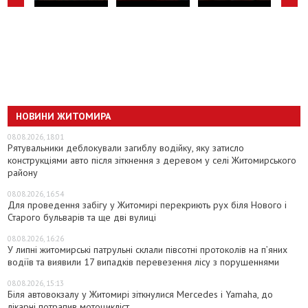
НОВИНИ ЖИТОМИРА
08.08.2026, 18:01
Рятувальники деблокували загиблу водійку, яку затисло
конструкціями авто після зіткнення з деревом у селі Житомирського
району
08.08.2026, 16:54
Для проведення забігу у Житомирі перекриють рух біля Нового і
Старого бульварів та ще дві вулиці
08.08.2026, 16:26
У липні житомирські патрульні склали півсотні протоколів на пʼяних
водіїв та виявили 17 випадків перевезення лісу з порушеннями
08.08.2026, 15:13
Біля автовокзалу у Житомирі зіткнулися Mercedes і Yamaha, до
лікарні потрапив мотоцикліст