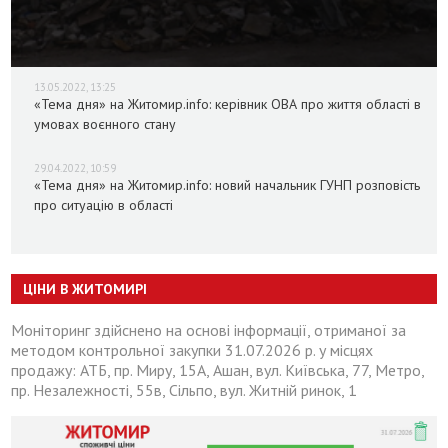
13.05.2022, 13:25
«Тема дня» на Житомир.info: керівник ОВА про життя області в
умовах воєнного стану
29.04.2022, 10:59
«Тема дня» на Житомир.info: новий начальник ГУНП розповість
про ситуацію в області
ЦІНИ В ЖИТОМИРІ
Моніторинг здійснено на основі інформації, отриманої за
методом контрольної закупки 31.07.2026 р. у місцях
продажу: АТБ, пр. Миру, 15А, Ашан, вул. Київська, 77, Метро,
пр. Незалежності, 55в, Сільпо, вул. Житній ринок, 1