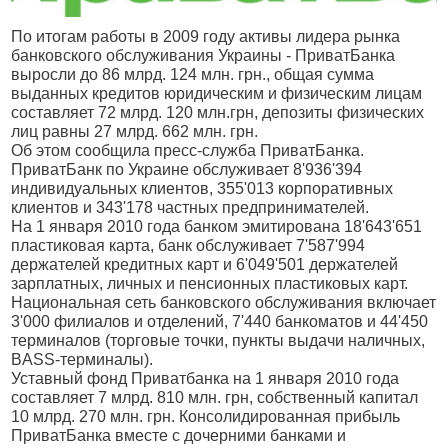
По итогам работы в 2009 году активы лидера рынка
банковского обслуживания Украины - ПриватБанка
выросли до 86 млрд. 124 млн. грн., общая сумма
выданных кредитов юридическим и физическим лицам
составляет 72 млрд. 120 млн.грн, депозиты физических
лиц равны 27 млрд. 662 млн. грн.
Об этом сообщила пресс-служба ПриватБанка.
ПриватБанк по Украине обслуживает 8'936'394
индивидуальных клиентов, 355'013 корпоративных
клиентов и 343'178 частных предпринимателей.
На 1 января 2010 года банком эмитирована 18'643'651
пластиковая карта, банк обслуживает 7'587'994
держателей кредитных карт и 6'049'501 держателей
зарплатных, личных и пенсионных пластиковых карт.
Национальная сеть банковского обслуживания включает
3'000 филиалов и отделений, 7'440 банкоматов и 44'450
терминалов (торговые точки, пункты выдачи наличных,
BASS-терминалы).
Уставный фонд Приватбанка на 1 января 2010 года
составляет 7 млрд. 810 млн. грн, собственный капитал
10 млрд. 270 млн. грн. Консолидированная прибыль
ПриватБанка вместе с дочерними банками и