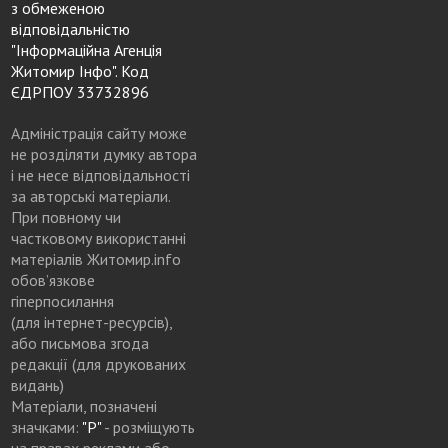
з обмеженою
відповідальністю
"Інформаційна Агенція
Житомир Інфо". Код
ЄДРПОУ 33732896
Адміністрація сайту може
не розділяти думку автора
і не несе відповідальності
за авторські матеріали.
При повному чи
частковому використанні
матеріалів Житомир.info
обов’язкове
гіперпосилання
(для інтернет-ресурсів),
або письмова згода
редакції (для друкованих
видань)
Матеріали, позначені
значками:
"Р"
- розміщують
на правах реклами або