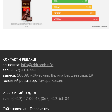
КОНТАКТИ РЕДАКЦІЇ:
ел. пошта:
info@zhitomir.info
тел.:
(067) 410-44-05
адреса:
10008, м.Житомир, Велика Бердичівська, 19
головний редактор:
Тамара Коваль
РЕКЛАМНИЙ ВІДДІЛ:
тел.:
(0412) 47-00-47
,
(067) 412-63-04
Сайт належить Товариству