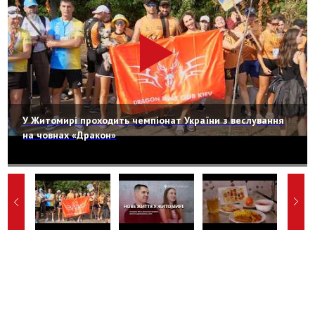
У Житомирі проходить чемпіонат України з веслування
на човнах «Дракон»