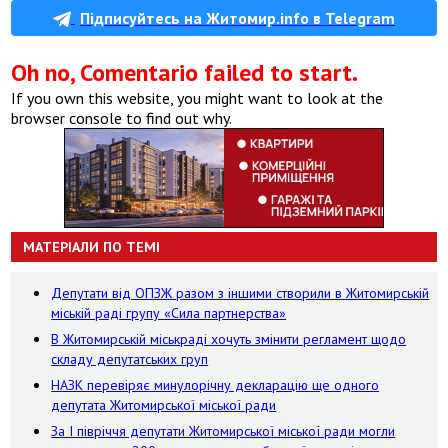
Підписуйтесь на Житомир.info в Telegram
Oh no, Comentario failed to start.
If you own this website, you might want to look at the
browser console to find out why.
МАТЕРІАЛИ ПО ТЕМІ
Депутати від ОПЗЖ разом з іншими створили в Житомирській
міській раді групу «Сила партнерства»
В Житомирській міськраді хочуть змінити регламент щодо
складу депутатських груп
НАЗК перевіряє минулорічну декларацію ще одного
депутата Житомирської міської ради
За І півріччя депутати Житомирської міської ради могли