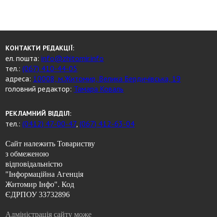
КОНТАКТИ РЕДАКЦІЇ:
ел. пошта:
info@zhitomir.info
тел.:
(067) 410-44-05
адреса:
10008, м.Житомир, Велика Бердичівська, 19
головний редактор:
Тамара Коваль
РЕКЛАМНИЙ ВІДДІЛ:
тел.:
(0412) 47-00-47
,
(067) 412-63-04
Сайт належить Товариству
з обмеженою
відповідальністю
"Інформаційна Агенція
Житомир Інфо". Код
ЄДРПОУ 33732896
Адміністрація сайту може