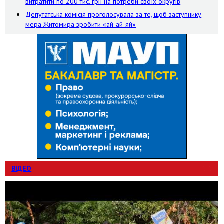
витратити по 200 тис. грн на потреби своїх округів
Депутатська комісія проголосувала за те, щоб заступнику
мера Житомира зробити «ай-ай-яй»
ВІДЕО