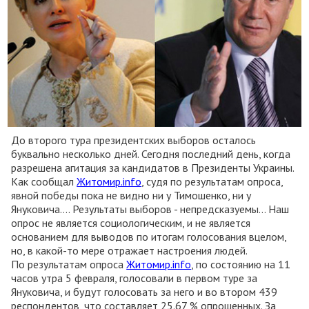
До второго тура президентских выборов осталось
буквально несколько дней. Сегодня последний день, когда
разрешена агитация за кандидатов в Президенты Украины.
Как сообщал
Житомир.info
, судя по результатам опроса,
явной победы пока не видно ни у Тимошенко, ни у
Януковича…. Результаты выборов - непредсказуемы… Наш
опрос не является социологическим, и не является
основанием для выводов по итогам голосования вцелом,
но, в какой-то мере отражает настроения людей.
По результатам опроса
Житомир.info
, по состоянию на 11
часов утра 5 февраля, голосовали в первом туре за
Януковича, и будут голосовать за него и во втором 439
респондентов, что составляет 25.67 % опрошенных. За