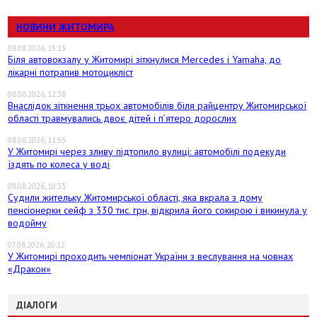
НОВИНИ ЖИТОМИРА
08.08.2026, 15:13
Біля автовокзалу у Житомирі зіткнулися Mercedes і Yamaha, до
лікарні потрапив мотоцикліст
08.08.2026, 12:38
Внаслідок зіткнення трьох автомобілів біля райцентру Житомирської
області травмувались двоє дітей і пʼятеро дорослих
08.08.2026, 11:55
У Житомирі через зливу підтопило вулиці: автомобілі подекуди
їздять по колеса у воді
08.08.2026, 10:33
Судили жительку Житомирської області, яка вкрала з дому
пенсіонерки сейф з 330 тис. грн, відкрила його сокирою і викинула у
водойму
07.08.2026, 20:12
У Житомирі проходить чемпіонат України з веслування на човнах
«Дракон»
ДІАЛОГИ