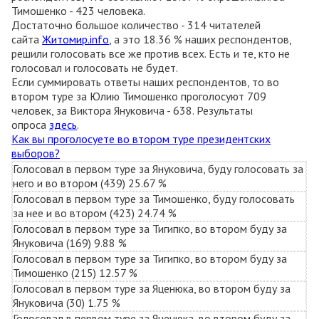
Тимошенко - 423 человека.
Достаточно большое количество - 314 читателей
сайта
Житомир.info
, а это 18.36 % наших респондентов,
решили голосовать все же против всех. Есть и те, кто не
голосовал и голосовать не будет.
Если суммировать ответы наших респондентов, то во
втором туре за Юлию Тимошенко проголосуют 709
человек, за Виктора Януковича - 638. Результаты
опроса
здесь
.
Как вы проголосуете во втором туре президентских
выборов?
Голосовал в первом туре за Януковича, буду голосовать за
него и во втором (439) 25.67 %
Голосовал в первом туре за Тимошенко, буду голосовать
за нее и во втором (423) 24.74 %
Голосовал в первом туре за Тигипко, во втором буду за
Януковича (169) 9.88 %
Голосовал в первом туре за Тигипко, во втором буду за
Тимошенко (215) 12.57 %
Голосовал в первом туре за Яценюка, во втором буду за
Януковича (30) 1.75 %
Голосовал в первом туре за Яценюка, во втором буду за