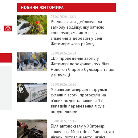
НОВИНИ ЖИТОМИРА
08.08.2026, 18:01
Рятувальники деблокували
загиблу водійку, яку затисло
у
конструкціями авто після
зіткнення з деревом у селі
Житомирського району
08.08.2026, 16:54
Для проведення забігу у
Житомирі перекриють рух біля
Нового і Старого бульварів та ще
дві вулиці
08.08.2026, 16:26
У липні житомирські патрульні
склали півсотні протоколів на
пʼяних водіїв та виявили 17
випадків перевезення лісу з
порушеннями
08.08.2026, 15:13
Біля автовокзалу у Житомирі
зіткнулися Mercedes і Yamaha, до
лікарні потрапив мотоцикліст