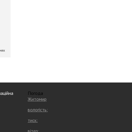
аційна
Погода
Житомир
вологість:
тиск:
вітер: