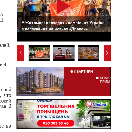
на
11
У Житомирі проходить чемпіонат України
з веслування на човнах «Дракон»
елей,
ти
4,
елей
, что
окий
Самый
ества