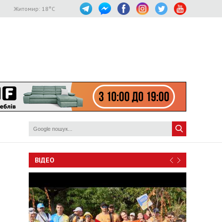
Житомир:
18
°C
ВІДЕО