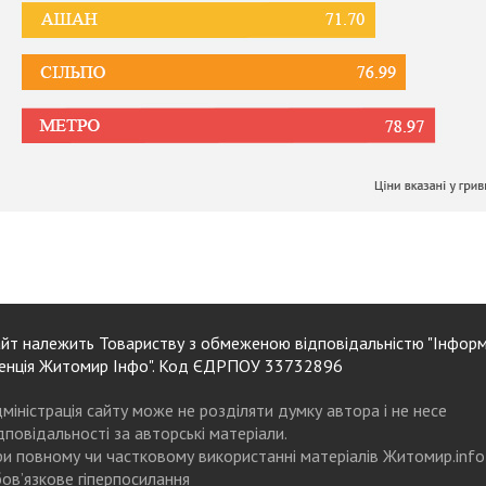
йт належить Товариству з обмеженою відповідальністю "Інформ
енція Житомир Інфо". Код ЄДРПОУ 33732896
міністрація сайту може не розділяти думку автора і не несе
дповідальності за авторські матеріали.
и повному чи частковому використанні матеріалів Житомир.info
ов’язкове гіперпосилання