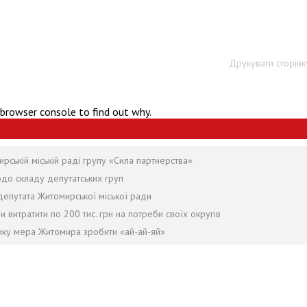
Друкувати сторінк
 browser console to find out why.
ській міській раді групу «Сила партнерства»
одо складу депутатських груп
епутата Житомирської міської ради
и витратити по 200 тис. грн на потреби своїх округів
нику мера Житомира зробити «ай-ай-яй»