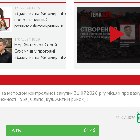
12.07.2024, 12:36
«Діалоги» на Житомир.info
про регіональний
розвиток Житомирщини в
умовах воєнного стану
17.04.2024, 10:29
Мер Житомира Сергій
Сухомлин у програмі
«Діалоги» на Житомир.info
 за методом контрольної закупки 31.07.2026 р. у місцях продажу
лежності, 55в, Сільпо, вул. Житній ринок, 1