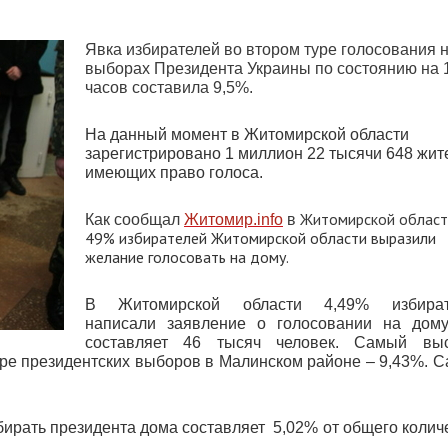
Явка избирателей во втором туре голосования 
выборах Президента Украины по состоянию на 
часов составила 9,5%.
На данный момент в Житомирской области
зарегистрировано 1 миллион 22 тысячи 648 жит
имеющих право голоса.
Житомирской облас
Как сообщал
Житомир.info
в
49% избирателей Житомирской области выразили
желание голосовать на дому.
В Житомирской области 4,49% избират
написали заявление о голосовании на дому
составляет 46 тысяч человек. Самый выс
уре президентских выборов в Малинском районе – 9,43%. 
бирать президента дома составляет
5,02% от общего колич