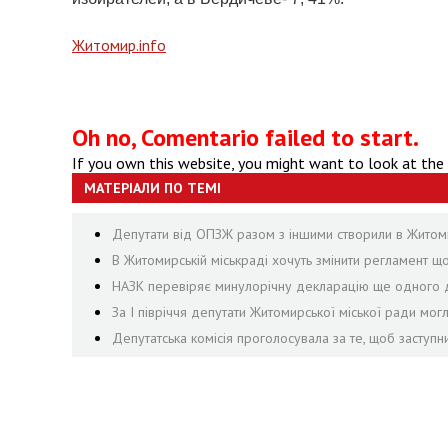
Житомир.info
Oh no, Comentario failed to start.
If you own this website, you might want to look at the
МАТЕРІАЛИ ПО ТЕМІ
Депутати від ОПЗЖ разом з іншими створили в Житомир
В Житомирській міськраді хочуть змінити регламент щ
НАЗК перевіряє минулорічну декларацію ще одного д
За І півріччя депутати Житомирської міської ради могл
Депутатська комісія проголосувала за те, щоб заступ