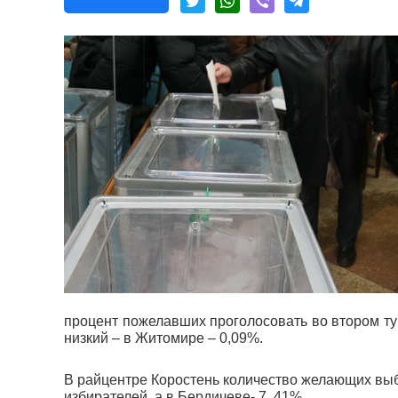
процент пожелавших проголосовать во втором т
низкий – в Житомире – 0,09%.
В райцентре Коростень количество желающих вы
избирателей, а в Бердичеве- 7, 41%.