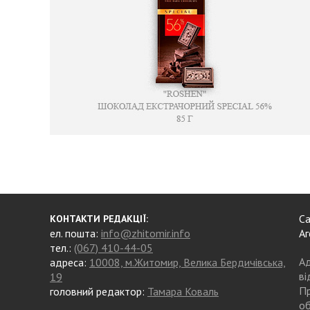
Са
КОНТАКТИ РЕДАКЦІЇ:
ел. пошта:
info@zhitomir.info
Аг
тел.:
(067) 410-44-05
Ад
адреса:
10008, м.Житомир, Велика Бердичівська,
ві
19
Пр
головний редактор:
Тамара Коваль
об