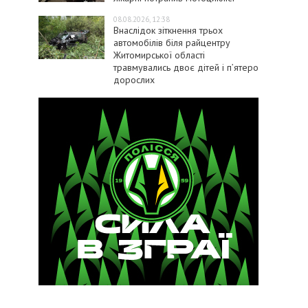
08.08.2026, 12:38
Внаслідок зіткнення трьох
автомобілів біля райцентру
Житомирської області
травмувались двоє дітей і пʼятеро
дорослих