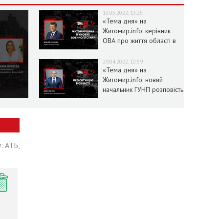
13.05.2022, 13:25
«Тема дня» на
Житомир.info: керівник
ОВА про життя області в
умовах воєнного стану
29.04.2022, 10:59
«Тема дня» на
Житомир.info: новий
начальник ГУНП розповість
про ситуацію в області
: АТБ,