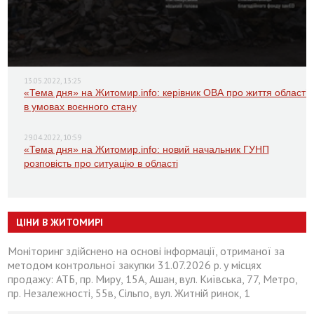
13.05.2022, 13:25
«Тема дня» на Житомир.info: керівник ОВА про життя області
в умовах воєнного стану
29.04.2022, 10:59
«Тема дня» на Житомир.info: новий начальник ГУНП
розповість про ситуацію в області
ЦІНИ В ЖИТОМИРІ
Моніторинг здійснено на основі інформації, отриманої за
методом контрольної закупки 31.07.2026 р. у місцях
продажу: АТБ, пр. Миру, 15А, Ашан, вул. Київська, 77, Метро,
пр. Незалежності, 55в, Сільпо, вул. Житній ринок, 1