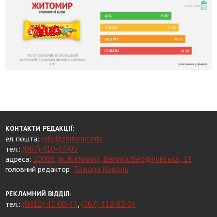
КОНТАКТИ РЕДАКЦІЇ:
ел. пошта:
info@zhitomir.info
тел.:
(067) 410-44-05
адреса:
10008, м.Житомир, Велика Бердичівська, 19
головний редактор:
Тамара Коваль
РЕКЛАМНИЙ ВІДДІЛ:
тел.:
,
(0412) 47-00-47
(067) 412-63-04