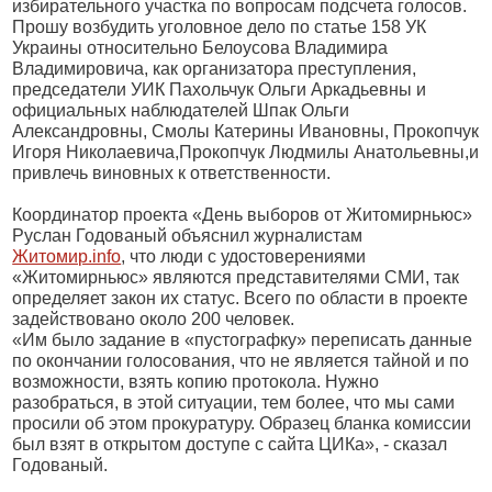
избирательного участка по вопросам подсчета голосов.
Прошу возбудить уголовное дело по статье 158 УК
Украины относительно Белоусова Владимира
Владимировича, как организатора преступления,
председатели УИК Пахольчук Ольги Аркадьевны и
официальных наблюдателей Шпак Ольги
Александровны, Смолы Катерины Ивановны, Прокопчук
Игоря Николаевича,Прокопчук Людмилы Анатольевны,и
привлечь виновных к ответственности.
Координатор проекта «День выборов от Житомирньюс»
Руслан Годованый объяснил журналистам
Житомир.info
, что люди с удостоверениями
«Житомирньюс» являются представителями СМИ, так
определяет закон их статус. Всего по области в проекте
задействовано около 200 человек.
«Им было задание в «пустографку» переписать данные
по окончании голосования, что не является тайной и по
возможности, взять копию протокола. Нужно
разобраться, в этой ситуации, тем более, что мы сами
просили об этом прокуратуру. Образец бланка комиссии
был взят в открытом доступе с сайта ЦИКа», - сказал
Годованый.