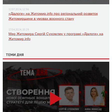
12.07.2024, 12:36
«Діалоги» на Житомир.info про регіональний розвиток
Житомирщини в умовах воєнного стану
17.04.2024, 10:29
Мер Житомира Сергій Сухомлин у програмі «Діалоги» на
Житомир.info
ТЕМИ ДНЯ