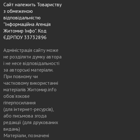
Сайт належить Товариству
з обмеженою
відповідальністю
"Інформаційна Агенція
Житомир Інфо". Код
ЄДРПОУ 33732896
Адміністрація сайту може
не розділяти думку автора
і не несе відповідальності
за авторські матеріали.
При повному чи
частковому використанні
матеріалів Житомир.info
обов’язкове
гіперпосилання
(для інтернет-ресурсів),
або письмова згода
редакції (для друкованих
видань)
Матеріали, позначені