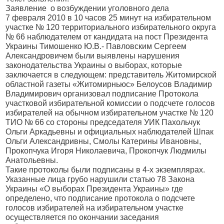
Заявление
о возбуждении уголовного дела
7 февраля 2010 в 10 часов 25 минут на избирательном
участке № 120 территориального избирательного округа
№ 66 наблюдателем от кандидата на пост Президента
Украины Тимошенко Ю.В.- Павловским Сергеем
Александровичем были выявлены нарушения
законодательства Украины о выборах, которые
заключается в следующем: представитель Житомирской
областной газеты «Житомирньюс» Белоусов Владимир
Владимирович организовал подписание Протокола
участковой избирательной комиссии о подсчете голосов
избирателей на обычном избирательном участке № 120
ТИО № 66 со стороны председателя УИК Пахольчук
Ольги Аркадьевны и официальных наблюдателей Шпак
Ольги Александривны, Смолы Катерины Ивановны,
Прокопчука Игоря Николаевича, Прокопчук Людмилы
Анатольевны.
Такие протоколы были подписаны в 4-х экземплярах.
Указанные лица грубо нарушили статью 78 Закона
Украины «О выборах Президента Украины» где
определено, что подписание протокола о подсчете
голосов избирателей на избирательном участке
осуществляется по окончании заседания