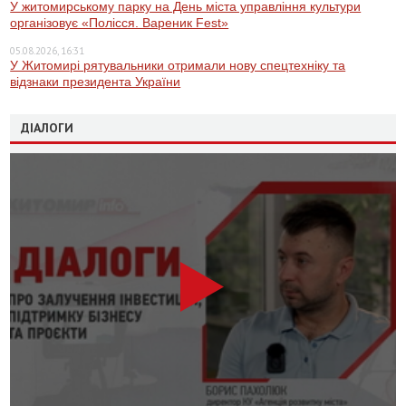
У житомирському парку на День міста управління культури
організовує «Полісся. Вареник Fest»
05.08.2026, 16:31
У Житомирі рятувальники отримали нову спецтехніку та
відзнаки президента України
ДІАЛОГИ