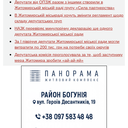
Депутати від ОПЗЖ разом з іншими створили в
Житомирській міській раді групу «Сила партнерства»
В Житомирській міськраді хочуть змінити регламент щодо
складу депутатських груп
НАЗК перевіряє минулорічну декларацію ще одного
депутата Житомирської міської ради
За І півріччя депутати Житомирської міської ради могли
витратити по 200 тис. грн на потреби своїх округів
Депутатська комісія проголосувала за те, щоб заступнику
мера Житомира зробити «ай-ай-яй»