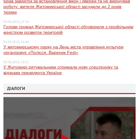
Брав завдаток за встановлення вікон і дверей та не виконував
роботу: жителя Житомирської області засудили до 2 років
тюрми
05.08.2026, 17:34
Голови громад Житомирської області обговорили з профільним
міністром розвиток територій
05.08.2026, 16:44
У житомирському парку на День міста управління культури
організовує «Полісся. Вареник Fest»
05.08.2026, 16:31
У Житомирі рятувальники отримали нову спецтехніку та
відзнаки президента України
ДІАЛОГИ