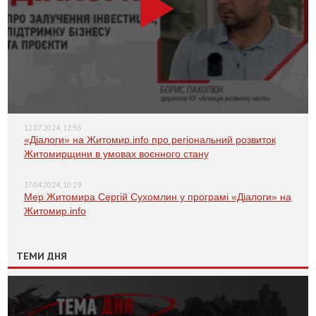
12.07.2024, 12:36
«Діалоги» на Житомир.info про регіональний розвиток
Житомирщини в умовах воєнного стану
17.04.2024, 10:29
Мер Житомира Сергій Сухомлин у програмі «Діалоги» на
Житомир.info
ТЕМИ ДНЯ