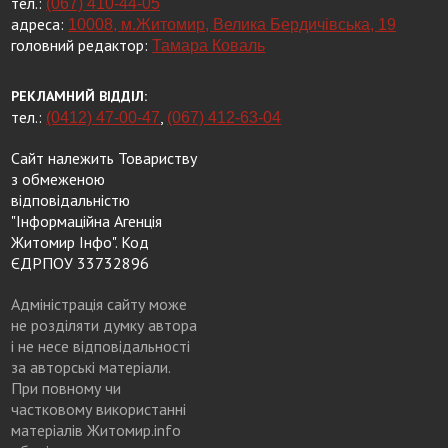
тел.:
(067) 410-44-05
адреса:
10008, м.Житомир, Велика Бердичівська, 19
головний редактор:
Тамара Коваль
РЕКЛАМНИЙ ВІДДІЛ:
тел.:
,
(0412) 47-00-47
(067) 412-63-04
Сайт належить Товариству
з обмеженою
відповідальністю
"Інформаційна Агенція
Житомир Інфо". Код
ЄДРПОУ 33732896
Адміністрація сайту може
не розділяти думку автора
і не несе відповідальності
за авторські матеріали.
При повному чи
частковому використанні
матеріалів Житомир.info