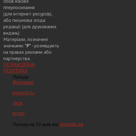
обов’язкове
гіперпосилання
(для інтернет-ресурсів),
або письмова згода
редакції (для друкованих
видань)
Матеріали, позначені
значками:
"Р"
- розміщують
на правах реклами або
партнерства
РЕДАКЦІЙНА
ПОЛІТИКА
Погода
Житомир
вологість:
тиск:
вітер:
Погода на 10 днів від
sinoptik.ua