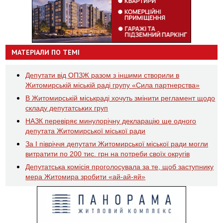
МАТЕРІАЛИ ПО ТЕМІ
Депутати від ОПЗЖ разом з іншими створили в
Житомирській міській раді групу «Сила партнерства»
В Житомирській міськраді хочуть змінити регламент щодо
складу депутатських груп
НАЗК перевіряє минулорічну декларацію ще одного
депутата Житомирської міської ради
За І півріччя депутати Житомирської міської ради могли
витратити по 200 тис. грн на потреби своїх округів
Депутатська комісія проголосувала за те, щоб заступнику
мера Житомира зробити «ай-ай-яй»