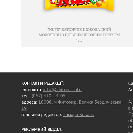
Са
КОНТАКТИ РЕДАКЦІЇ:
ел. пошта:
info@zhitomir.info
Аг
тел.:
(067) 410-44-05
Ад
адреса:
10008, м.Житомир, Велика Бердичівська,
ві
19
Пр
головний редактор:
Тамара Коваль
об
(д
РЕКЛАМНИЙ ВІДДІЛ:
ви