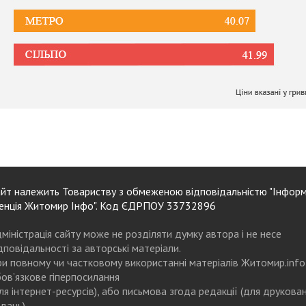
йт належить Товариству з обмеженою відповідальністю "Інформ
енція Житомир Інфо". Код ЄДРПОУ 33732896
міністрація сайту може не розділяти думку автора і не несе
дповідальності за авторські матеріали.
и повному чи частковому використанні матеріалів Житомир.info
ов’язкове гіперпосилання
ля інтернет-ресурсів), або письмова згода редакції (для друкова
дань)