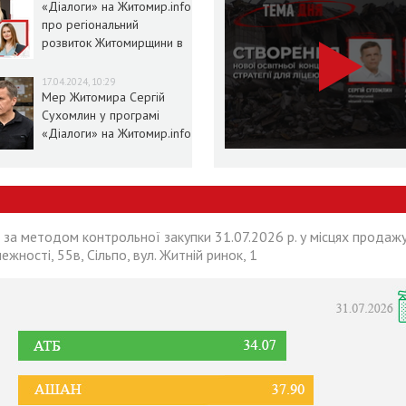
«Діалоги» на Житомир.info
про регіональний
розвиток Житомирщини в
умовах воєнного стану
17.04.2024, 10:29
Мер Житомира Сергій
Сухомлин у програмі
«Діалоги» на Житомир.info
 за методом контрольної закупки 31.07.2026 р. у місцях продажу
лежності, 55в, Сільпо, вул. Житній ринок, 1