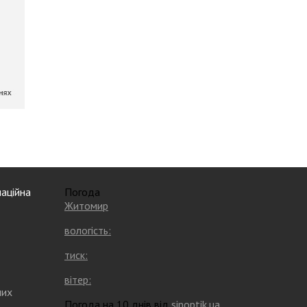
аційна
Погода
Житомир
вологість:
тиск:
вітер:
них
Погода на 10 днів від
sinoptik.ua