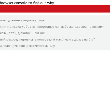
 browser console to find out why.
тами ураження ворога у липні
твими молодих лебедів: попередньо ознак браконьєрства не виявили
сячі дітей, дівчаток – більше
рний рекорд: перевищив попередній максимум відразу на 3,5°
а вилов річкових раків через линьку