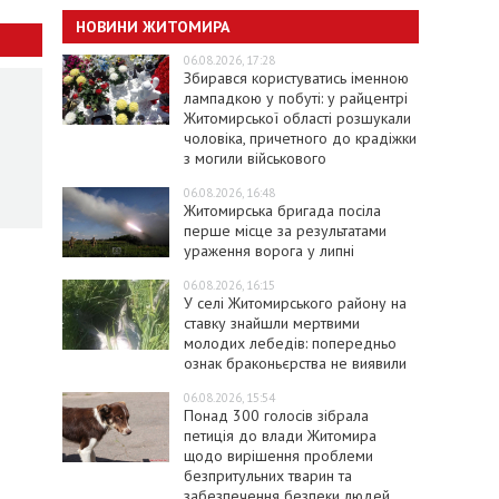
НОВИНИ ЖИТОМИРА
06.08.2026, 17:28
Збирався користуватись іменною
лампадкою у побуті: у райцентрі
Житомирської області розшукали
чоловіка, причетного до крадіжки
з могили військового
06.08.2026, 16:48
Житомирська бригада посіла
перше місце за результатами
ураження ворога у липні
06.08.2026, 16:15
У селі Житомирського району на
ставку знайшли мертвими
молодих лебедів: попередньо
ознак браконьєрства не виявили
06.08.2026, 15:54
Понад 300 голосів зібрала
петиція до влади Житомира
щодо вирішення проблеми
безпритульних тварин та
забезпечення безпеки людей