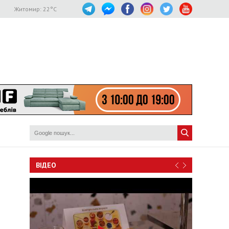
Житомир:
22
°C
ВІДЕО