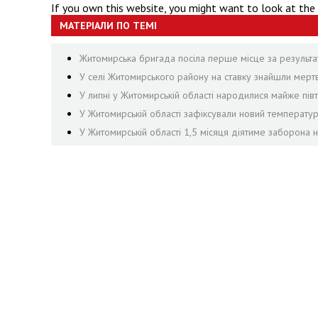
If you own this website, you might want to look at the
МАТЕРІАЛИ ПО ТЕМІ
Житомирська бригада посіла перше місце за результа
У селі Житомирського району на ставку знайшли мер
У липні у Житомирській області народилися майже півти
У Житомирській області зафіксували новий температу
У Житомирській області 1,5 місяця діятиме заборона н