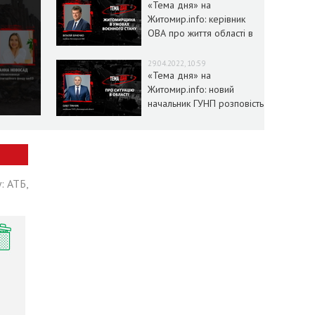
«Тема дня» на
Житомир.info: керівник
ОВА про життя області в
умовах воєнного стану
29.04.2022, 10:59
«Тема дня» на
Житомир.info: новий
начальник ГУНП розповість
про ситуацію в області
: АТБ,