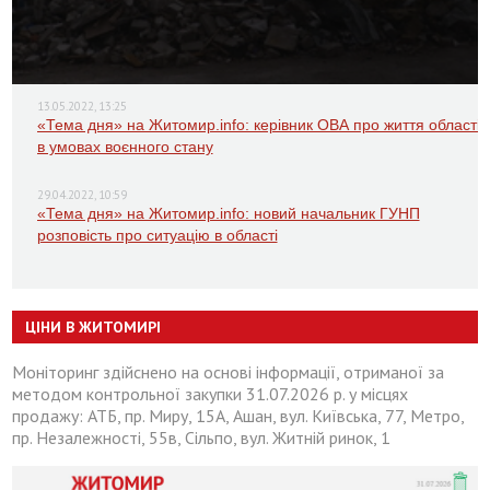
13.05.2022, 13:25
«Тема дня» на Житомир.info: керівник ОВА про життя області
в умовах воєнного стану
29.04.2022, 10:59
«Тема дня» на Житомир.info: новий начальник ГУНП
розповість про ситуацію в області
ЦІНИ В ЖИТОМИРІ
Моніторинг здійснено на основі інформації, отриманої за
методом контрольної закупки 31.07.2026 р. у місцях
продажу: АТБ, пр. Миру, 15А, Ашан, вул. Київська, 77, Метро,
пр. Незалежності, 55в, Сільпо, вул. Житній ринок, 1