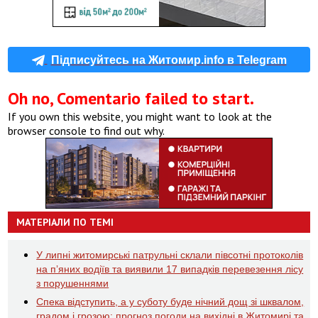
Підписуйтесь на Житомир.info в Telegram
Oh no, Comentario failed to start.
If you own this website, you might want to look at the
browser console to find out why.
МАТЕРІАЛИ ПО ТЕМІ
У липні житомирські патрульні склали півсотні протоколів
на пʼяних водіїв та виявили 17 випадків перевезення лісу
з порушеннями
Спека відступить, а у суботу буде нічний дощ зі шквалом,
градом і грозою: прогноз погоди на вихідні в Житомирі та