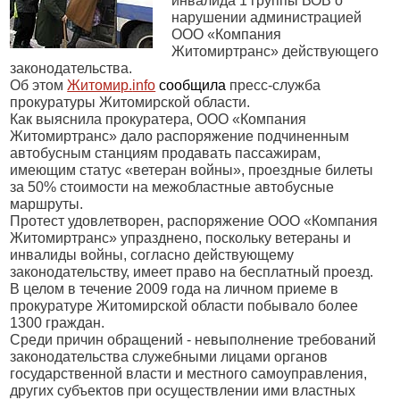
инвалида 1 группы ВОВ о
нарушении администрацией
ООО «Компания
Житомиртранс» действующего
законодательства.
Об этом
Житомир.
info
сообщила
пресс-служба
прокуратуры Житомирской области.
Как выяснила прокуратера, ООО «Компания
Житомиртранс» дало распоряжение подчиненным
автобусным станциям продавать пассажирам,
имеющим статус «ветеран войны», проездные билеты
за 50% стоимости на межобластные автобусные
маршруты.
Протест удовлетворен, распоряжение ООО «Компания
Житомиртранс» упразднено, поскольку ветераны и
инвалиды войны, согласно действующему
законодательству, имеет право на бесплатный проезд.
В целом в течение 2009 года на личном приеме в
прокуратуре Житомирской области побывало более
1300 граждан.
Среди причин обращений - невыполнение требований
законодательства служебными лицами органов
государственной власти и местного самоуправления,
других субъектов при осуществлении ими властных