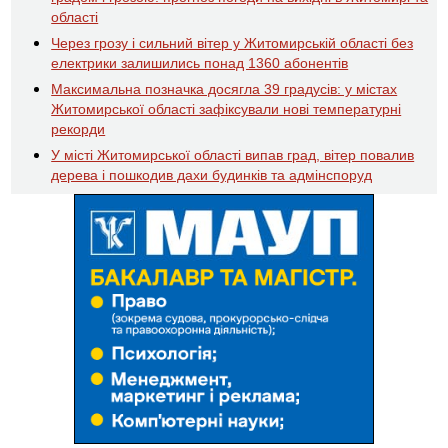
області
Через грозу і сильний вітер у Житомирській області без
електрики залишились понад 1360 абонентів
Максимальна позначка досягла 39 градусів: у містах
Житомирської області зафіксували нові температурні
рекорди
У місті Житомирської області випав град, вітер повалив
дерева і пошкодив дахи будинків та адмінспоруд