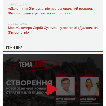
12.07.2024, 12:36
«Діалоги» на Житомир.info про регіональний розвиток
Житомирщини в умовах воєнного стану
17.04.2024, 10:29
Мер Житомира Сергій Сухомлин у програмі «Діалоги» на
Житомир.info
ТЕМИ ДНЯ