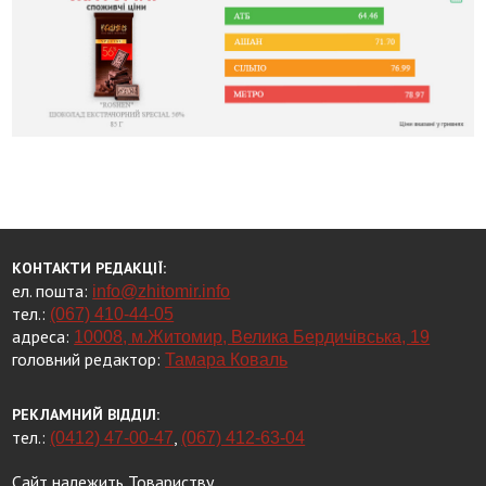
КОНТАКТИ РЕДАКЦІЇ:
ел. пошта:
info@zhitomir.info
тел.:
(067) 410-44-05
адреса:
10008, м.Житомир, Велика Бердичівська, 19
головний редактор:
Тамара Коваль
РЕКЛАМНИЙ ВІДДІЛ:
тел.:
,
(0412) 47-00-47
(067) 412-63-04
Сайт належить Товариству