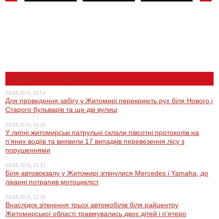
НОВИНИ ЖИТОМИРА
08.08.2026, 16:54
Для проведення забігу у Житомирі перекриють рух біля Нового і
Старого бульварів та ще дві вулиці
08.08.2026, 16:26
У липні житомирські патрульні склали півсотні протоколів на
пʼяних водіїв та виявили 17 випадків перевезення лісу з
порушеннями
08.08.2026, 15:13
Біля автовокзалу у Житомирі зіткнулися Mercedes і Yamaha, до
лікарні потрапив мотоцикліст
08.08.2026, 12:38
Внаслідок зіткнення трьох автомобілів біля райцентру
Житомирської області травмувались двоє дітей і пʼятеро