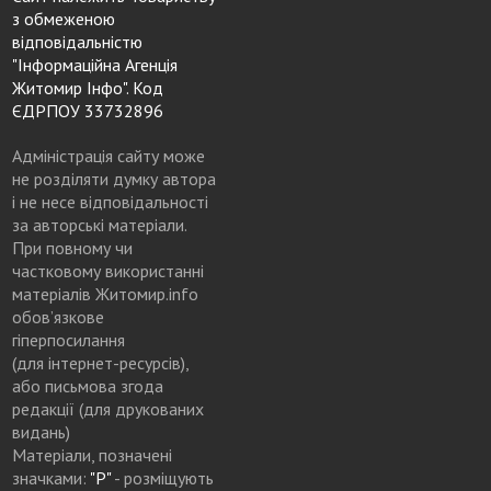
з обмеженою
відповідальністю
"Інформаційна Агенція
Житомир Інфо". Код
ЄДРПОУ 33732896
Адміністрація сайту може
не розділяти думку автора
і не несе відповідальності
за авторські матеріали.
При повному чи
частковому використанні
матеріалів Житомир.info
обов’язкове
гіперпосилання
(для інтернет-ресурсів),
або письмова згода
редакції (для друкованих
видань)
Матеріали, позначені
значками:
"Р"
- розміщують