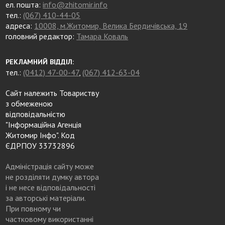
ел. пошта:
info@zhitomir.info
тел.:
(067) 410-44-05
адреса:
10008, м.Житомир, Велика Бердичівська, 19
головний редактор:
Тамара Коваль
РЕКЛАМНИЙ ВІДДІЛ:
тел.:
(0412) 47-00-47
,
(067) 412-63-04
Сайт належить Товариству
з обмеженою
відповідальністю
"Інформаційна Агенція
Житомир Інфо". Код
ЄДРПОУ 33732896
Адміністрація сайту може
не розділяти думку автора
і не несе відповідальності
за авторські матеріали.
При повному чи
частковому використанні