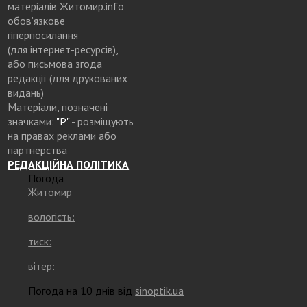
матеріалів Житомир.info
обов’язкове
гіперпосилання
(для інтернет-ресурсів),
або письмова згода
редакції (для друкованих
видань)
Матеріали, позначені
значками:
"Р"
- розміщують
на правах реклами або
партнерства
РЕДАКЦІЙНА ПОЛІТИКА
Погода
Житомир
вологість:
тиск:
вітер:
Погода на 10 днів від
sinoptik.ua