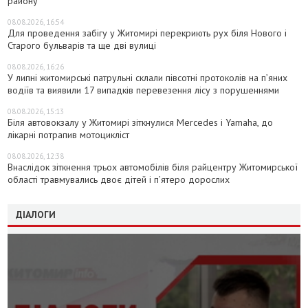
району
08.08.2026, 16:54
Для проведення забігу у Житомирі перекриють рух біля Нового і
Старого бульварів та ще дві вулиці
08.08.2026, 16:26
У липні житомирські патрульні склали півсотні протоколів на пʼяних
водіїв та виявили 17 випадків перевезення лісу з порушеннями
08.08.2026, 15:13
Біля автовокзалу у Житомирі зіткнулися Mercedes і Yamaha, до
лікарні потрапив мотоцикліст
08.08.2026, 12:38
Внаслідок зіткнення трьох автомобілів біля райцентру Житомирської
області травмувались двоє дітей і пʼятеро дорослих
ДІАЛОГИ