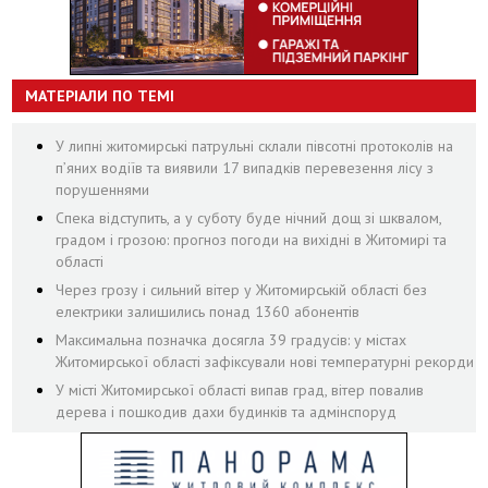
МАТЕРІАЛИ ПО ТЕМІ
У липні житомирські патрульні склали півсотні протоколів на
пʼяних водіїв та виявили 17 випадків перевезення лісу з
порушеннями
Спека відступить, а у суботу буде нічний дощ зі шквалом,
градом і грозою: прогноз погоди на вихідні в Житомирі та
області
Через грозу і сильний вітер у Житомирській області без
електрики залишились понад 1360 абонентів
Максимальна позначка досягла 39 градусів: у містах
Житомирської області зафіксували нові температурні рекорди
У місті Житомирської області випав град, вітер повалив
дерева і пошкодив дахи будинків та адмінспоруд