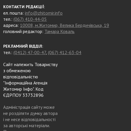
КОНТАКТИ РЕДАКЦІЇ:
ел. пошта:
info@zhitomir.info
тел.:
(067) 410-44-05
адреса:
10008, м.Житомир, Велика Бердичівська, 19
головний редактор:
Тамара Коваль
РЕКЛАМНИЙ ВІДДІЛ:
тел.:
(0412) 47-00-47
,
(067) 412-63-04
Сайт належить Товариству
з обмеженою
відповідальністю
"Інформаційна Агенція
Житомир Інфо". Код
ЄДРПОУ 33732896
Адміністрація сайту може
не розділяти думку автора
і не несе відповідальності
за авторські матеріали.