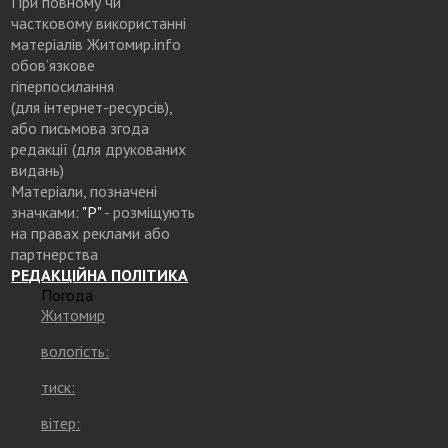
При повному чи
частковому використанні
матеріалів Житомир.info
обов’язкове
гіперпосилання
(для інтернет-ресурсів),
або письмова згода
редакції (для друкованих
видань)
Матеріали, позначені
значками:
"Р"
- розміщують
на правах реклами або
партнерства
РЕДАКЦІЙНА ПОЛІТИКА
Погода
Житомир
вологість:
тиск:
вітер: