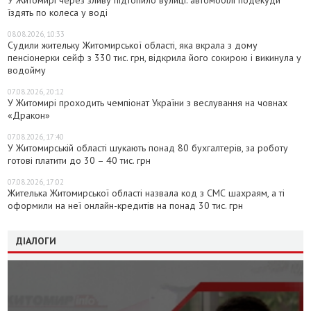
У Житомирі через зливу підтопило вулиці: автомобілі подекуди
їздять по колеса у воді
08.08.2026, 10:33
Судили жительку Житомирської області, яка вкрала з дому
пенсіонерки сейф з 330 тис. грн, відкрила його сокирою і викинула у
водойму
07.08.2026, 20:12
У Житомирі проходить чемпіонат України з веслування на човнах
«Дракон»
07.08.2026, 17:40
У Житомирській області шукають понад 80 бухгалтерів, за роботу
готові платити до 30 – 40 тис. грн
07.08.2026, 17:02
Жителька Житомирської області назвала код з СМС шахраям, а ті
оформили на неї онлайн-кредитів на понад 30 тис. грн
ДІАЛОГИ