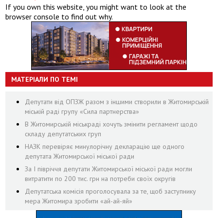
If you own this website, you might want to look at the
browser console to find out why.
МАТЕРІАЛИ ПО ТЕМІ
Депутати від ОПЗЖ разом з іншими створили в Житомирській
міській раді групу «Сила партнерства»
В Житомирській міськраді хочуть змінити регламент щодо
складу депутатських груп
НАЗК перевіряє минулорічну декларацію ще одного
депутата Житомирської міської ради
За І півріччя депутати Житомирської міської ради могли
витратити по 200 тис. грн на потреби своїх округів
Депутатська комісія проголосувала за те, щоб заступнику
мера Житомира зробити «ай-ай-яй»