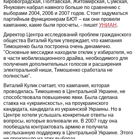
Кировоградская, Полтавская, Житомирская, Сумская,
Янукович набрал намного больше по сравнению с
выборами 2004, 2006 и 2007 годов. Стоит задуматься
партийным функционерам БЮТ – как они провели
кампанию, какие были просчеты, - пишет
УНИАН
.
Директор Центра исследований проблем гражданского
общества Виталий Кулик утверждает, что кампания
Тимошенко была построена очень динамично.
"Основные мессиджи находили отклик у избирателя, но
в части мобилизационного драйва, необходимого для
получения дополнительных голосов и расширения
электоральной ниши, Тимошенко сработала не
полностью".
Виталий Кулик считает, что кампания, которая
проводилась Тимошенко в Центральной Украине, не
способствовала повышению явки. Была сделана
ставка на «украинскость», на проукраинского
кандидата, кандидата из украинской Украины. Но в
Центре хотели услышать конкретные ответы на
вопросы, которые волновали их. В 2007 году она
пообещала контрактовать армию и получила
неслыханную поддержку в Центральной Украине. Этого
не произошло на этих выборах.