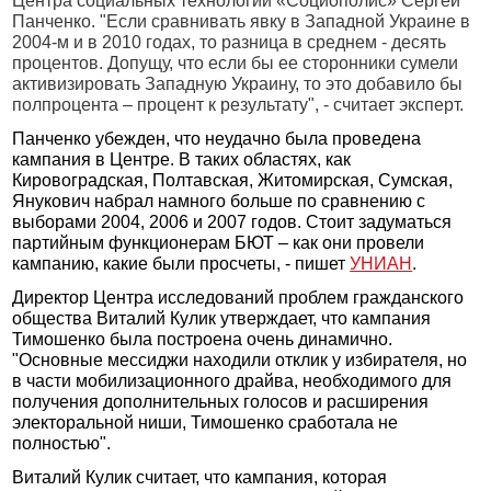
Центра социальных технологий «Социополис» Сергей
Панченко. "Если сравнивать явку в Западной Украине в
2004-м и в 2010 годах, то разница в среднем - десять
процентов. Допущу, что если бы ее сторонники сумели
активизировать Западную Украину, то это добавило бы
полпроцента – процент к результату", - считает эксперт.
Панченко убежден, что неудачно была проведена
кампания в Центре. В таких областях, как
Кировоградская, Полтавская, Житомирская, Сумская,
Янукович набрал намного больше по сравнению с
выборами 2004, 2006 и 2007 годов. Стоит задуматься
партийным функционерам БЮТ – как они провели
кампанию, какие были просчеты, - пишет
УНИАН
.
Директор Центра исследований проблем гражданского
общества Виталий Кулик утверждает, что кампания
Тимошенко была построена очень динамично.
"Основные мессиджи находили отклик у избирателя, но
в части мобилизационного драйва, необходимого для
получения дополнительных голосов и расширения
электоральной ниши, Тимошенко сработала не
полностью".
Виталий Кулик считает, что кампания, которая