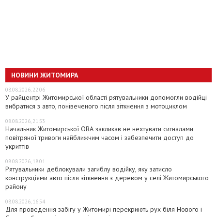
НОВИНИ ЖИТОМИРА
08.08.2026, 22:06
У райцентрі Житомирської області рятувальники допомогли водійці
вибратися з авто, понівеченого після зіткнення з мотоциклом
08.08.2026, 21:53
Начальник Житомирської ОВА закликав не нехтувати сигналами
повітряної тривоги найближчим часом і забезпечити доступ до
укриттів
08.08.2026, 18:01
Рятувальники деблокували загиблу водійку, яку затисло
конструкціями авто після зіткнення з деревом у селі Житомирського
району
08.08.2026, 16:54
Для проведення забігу у Житомирі перекриють рух біля Нового і