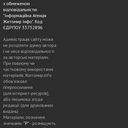
з обмеженою
відповідальністю
"Інформаційна Агенція
Житомир Інфо". Код
ЄДРПОУ 33732896
Адміністрація сайту може
не розділяти думку автора
і не несе відповідальності
за авторські матеріали.
При повному чи
частковому використанні
матеріалів Житомир.info
обов’язкове
гіперпосилання
(для інтернет-ресурсів),
або письмова згода
редакції (для друкованих
видань)
Матеріали, позначені
значками:
"Р"
- розміщують