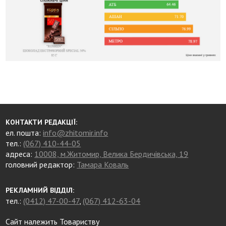
КОНТАКТИ РЕДАКЦІЇ:
ел. пошта:
info@zhitomir.info
тел.:
(067) 410-44-05
адреса:
10008, м.Житомир, Велика Бердичівська, 19
головний редактор:
Тамара Коваль
РЕКЛАМНИЙ ВІДДІЛ:
тел.:
(0412) 47-00-47
,
(067) 412-63-04
Сайт належить Товариству