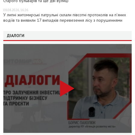
Старого бульварів та ще дві вулиці
08.08.2026, 16:26
У липні житомирські патрульні склали півсотні протоколів на пʼяних
водіїв та виявили 17 випадків перевезення лісу з порушеннями
ДІАЛОГИ