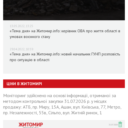
13.05.2022, 13:25
«Тема дня» на Житомир.info: керівник ОВА про життя області в
умовах воєнного стану
29.04.2022, 10:59
«Тема дня» на Житомир.info: новий начальник ГУНП розповість
про ситуацію в області
ЦІНИ В ЖИТОМИРІ
Моніторинг здійснено на основі інформації, отриманої за
методом контрольної закупки 31.07.2026 р. у місцях
продажу: АТБ, пр. Миру, 15А, Ашан, вул. Київська, 77, Метро,
пр. Незалежності, 55в, Сільпо, вул. Житній ринок, 1