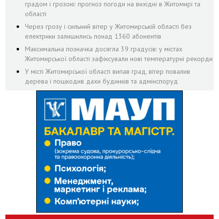
градом і грозою: прогноз погоди на вихідні в Житомирі та
області
Через грозу і сильний вітер у Житомирській області без
електрики залишились понад 1360 абонентів
Максимальна позначка досягла 39 градусів: у містах
Житомирської області зафіксували нові температурні рекорди
У місті Житомирської області випав град, вітер повалив
дерева і пошкодив дахи будинків та адмінспоруд