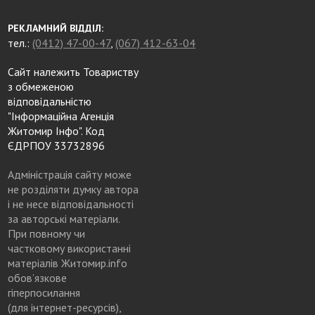
РЕКЛАМНИЙ ВІДДІЛ:
тел.:
(0412) 47-00-47
,
(067) 412-63-04
Сайт належить Товариству
з обмеженою
відповідальністю
"Інформаційна Агенція
Житомир Інфо". Код
ЄДРПОУ 33732896
Адміністрація сайту може
не розділяти думку автора
і не несе відповідальності
за авторські матеріали.
При повному чи
частковому використанні
матеріалів Житомир.info
обов’язкове
гіперпосилання
(для інтернет-ресурсів),