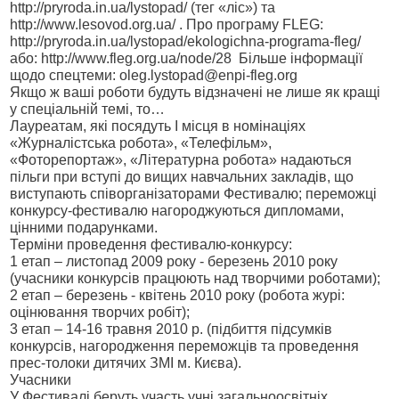
http://pryroda.in.ua/lystopad/ (тег «ліс») та
http://www.lesovod.org.ua/ . Про програму FLEG:
http://pryroda.in.ua/lystopad/ekologichna-programa-fleg/
або: http://www.fleg.org.ua/node/28
Більше інформації
щодо спецтеми: oleg.lystopad@enpi-fleg.org
Якщо ж ваші роботи будуть відзначені не лише як кращі
у спеціальній темі, то…
Лауреатам, які посядуть І місця в номінаціях
«Журналістська робота», «Телефільм»,
«Фоторепортаж», «Літературна робота» надаються
пільги при вступі до вищих навчальних закладів, що
виступають співорганізаторами Фестивалю; переможці
конкурсу-фестивалю нагороджуються дипломами,
цінними подарунками.
Терміни проведення фестивалю-конкурсу:
1 етап – листопад 2009 року - березень 2010 року
(учасники конкурсів працюють над творчими роботами);
2 етап – березень - квітень 2010 року (робота журі:
оцінювання творчих робіт);
3 етап – 14-16 травня 2010 р. (підбиття підсумків
конкурсів, нагородження переможців та проведення
прес-толоки дитячих ЗМІ м. Києва).
Учасники
У Фестивалі беруть участь учні загальноосвітніх