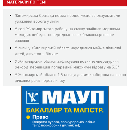
МАТЕРІАЛИ ПО ТЕМІ
Житомирська бригада посіла перше місце за результатами
ураження ворога у липні
У селі Житомирського району на ставку знайшли мертвими
молодих лебедів: попередньо ознак браконьєрства не
виявили
У липні у Житомирській області народилися майже півтисячі
дітей, дівчаток – більше
У Житомирській області зафіксували новий температурний
рекорд: перевищив попередній максимум відразу на 3,5°
У Житомирській області 1,5 місяця діятиме заборона на вилов
річкових раків через линьку