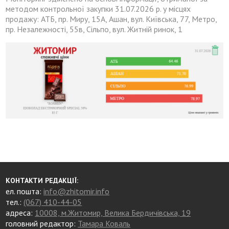
методом контрольної закупки 31.07.2026 р. у місцях
продажу: АТБ, пр. Миру, 15А, Ашан, вул. Київська, 77, Метро,
пр. Незалежності, 55в, Сільпо, вул. Житній ринок, 1
КОНТАКТИ РЕДАКЦІЇ:
ел. пошта:
info@zhitomir.info
тел.:
(067) 410-44-05
адреса:
10008, м.Житомир, Велика Бердичівська, 19
головний редактор:
Тамара Коваль