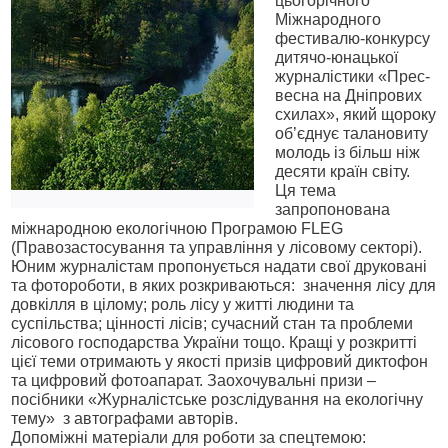
цьогорічного
Міжнародного
фестивалю-конкурсу
дитячо-юнацької
журналістики «Прес-
весна на Дніпрових
схилах», який щороку
об’єднує талановиту
молодь із більш ніж
десяти країн світу.
Ця тема
запропонована
міжнародною екологічною Програмою FLEG
(Правозастосування та управління у лісовому секторі).
Юним журналістам пропонується надати свої друковані
та фотороботи, в яких розкриваються:
значення лісу для
довкілля в цілому; роль лісу у житті людини та
суспільства; цінності лісів; сучасний стан та проблеми
лісового господарства України тощо. Кращі у розкритті
цієї теми отримають у якості призів цифровий диктофон
та цифровий фотоапарат. Заохочувальні призи –
посібники «Журналістське розслідування на екологічну
тему»
з автографами авторів.
Допоміжні матеріали для роботи за спецтемою: