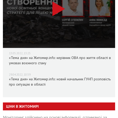
13.05.2022, 13:25
«Тема дня» на Житомир.info: керівник ОВА про життя області в
умовах воєнного стану
29.04.2022, 10:59
«Тема дня» на Житомир.info: новий начальник ГУНП розповість
про ситуацію в області
ЦІНИ В ЖИТОМИРІ
Моніторинг здійснено на основі інформації, отриманої за