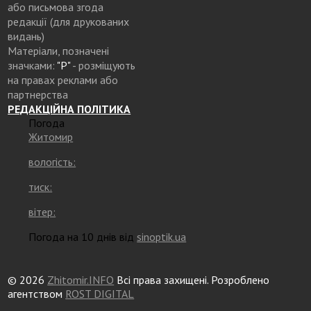
або письмова згода
редакції (для друкованих
видань)
Матеріали, позначені
значками:
"Р"
- розміщують
на правах реклами або
партнерства
РЕДАКЦІЙНА ПОЛІТИКА
Погода
Житомир
вологість:
тиск:
вітер:
Погода на 10 днів від
sinoptik.ua
© 2026
Zhitomir.INFO
Всі права захищені. Розроблено
агентством
ROST DIGITAL