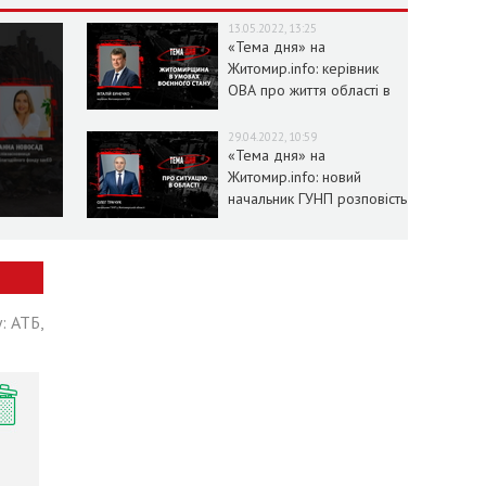
13.05.2022, 13:25
«Тема дня» на
Житомир.info: керівник
ОВА про життя області в
умовах воєнного стану
29.04.2022, 10:59
«Тема дня» на
Житомир.info: новий
начальник ГУНП розповість
про ситуацію в області
: АТБ,