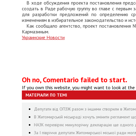
В ходе обсуждения проекта постановления пред
создать в Раде рабочую группу во главе с первым
для разработки предложений по определению ср
изменениям в избирательное законодательство и ис
Как сообщало агентство, проект постановления
Кармазиным.
Украинские Новости
Oh no, Comentario failed to start.
If you own this website, you might want to look at the
МАТЕРІАЛИ ПО ТЕМІ
Депутати від ОПЗЖ разом з іншими створили в Житомир
В Житомирській міськраді хочуть змінити регламент щ
НАЗК перевіряє минулорічну декларацію ще одного д
За І півріччя депутати Житомирської міської ради могл