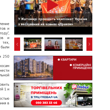
У Житомирі проходить чемпіонат України
ление
з веслування на човнах «Дракон»
тов и
оду",
тов и
 тех,
 были
и 250
росам
нести
льной
овить
й 1 и
остью
ния в