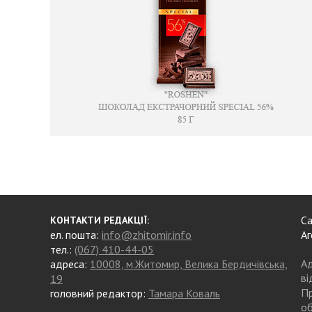
Са
КОНТАКТИ РЕДАКЦІЇ:
ел. пошта:
info@zhitomir.info
Аг
тел.:
(067) 410-44-05
Ад
адреса:
10008, м.Житомир, Велика Бердичівська,
ві
19
Пр
головний редактор:
Тамара Коваль
об