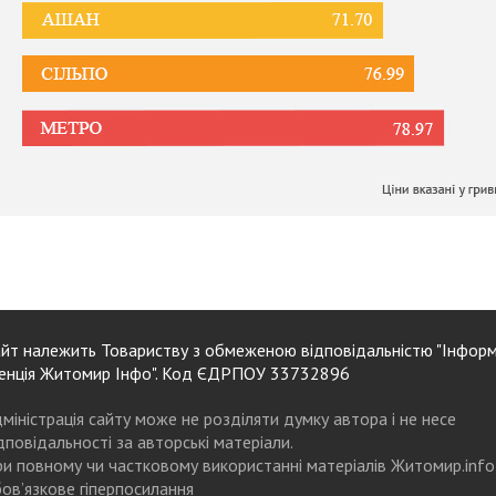
йт належить Товариству з обмеженою відповідальністю "Інформ
енція Житомир Інфо". Код ЄДРПОУ 33732896
міністрація сайту може не розділяти думку автора і не несе
дповідальності за авторські матеріали.
и повному чи частковому використанні матеріалів Житомир.info
ов’язкове гіперпосилання