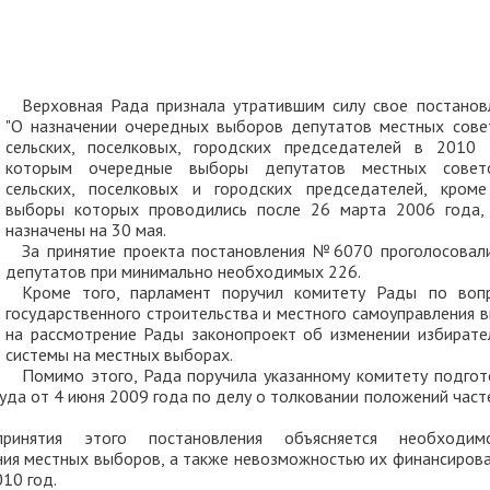
Верховная Рада признала утратившим силу свое постанов
"О назначении очередных выборов депутатов местных сове
сельских, поселковых, городских председателей в 2010 г
которым очередные выборы депутатов местных сове
сельских, поселковых и городских председателей, кроме
выборы которых проводились после 26 марта 2006 года,
назначены на 30 мая.
За принятие проекта постановления №6070 проголосовал
депутатов при минимально необходимых 226.
Кроме того, парламент поручил комитету Рады по воп
государственного строительства и местного самоуправления в
на рассмотрение Рады законопроект об изменении избирате
системы на местных выборах.
Помимо этого, Рада поручила указанному комитету подгот
уда от 4 июня 2009 года по делу о толковании положений часте
ринятия этого постановления объясняется необходим
ия местных выборов, а также невозможностью их финансирова
10 год.