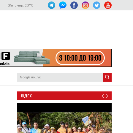
Житомир:
23
°C
ВІДЕО