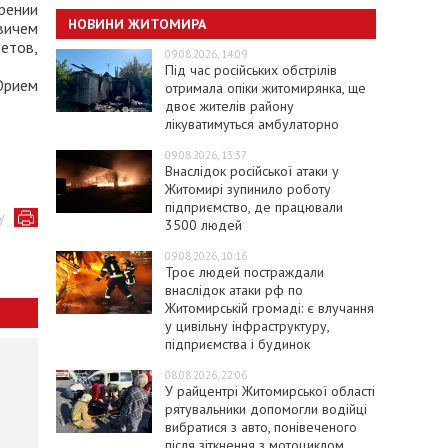
рении
НОВИНИ ЖИТОМИРА
вичем
етов,
09.08.2026, 14:09
Під час російських обстрілів
Юрием
отримала опіки житомирянка, ще
двоє жителів району
лікуватимуться амбулаторно
09.08.2026, 13:37
Внаслідок російської атаки у
Житомирі зупинило роботу
підприємство, де працювали
у
3500 людей
09.08.2026, 10:16
Троє людей постраждали
внаслідок атаки рф по
Житомирській громаді: є влучання
у цивільну інфраструктуру,
підприємства і будинок
08.08.2026, 22:06
У райцентрі Житомирської області
рятувальники допомогли водійці
вибратися з авто, понівеченого
після зіткнення з мотоциклом