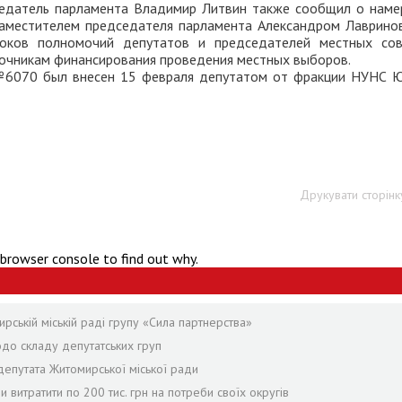
седатель парламента Владимир Литвин также сообщил о наме
 заместителем председателя парламента Александром Лаврино
оков полномочий депутатов и председателей местных сов
точникам финансирования проведения местных выборов.
 №6070 был внесен 15 февраля депутатом от фракции НУНС 
Друкувати сторінк
 browser console to find out why.
ській міській раді групу «Сила партнерства»
одо складу депутатських груп
епутата Житомирської міської ради
и витратити по 200 тис. грн на потреби своїх округів