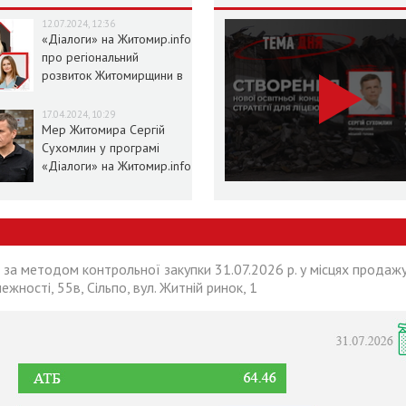
12.07.2024, 12:36
«Діалоги» на Житомир.info
про регіональний
розвиток Житомирщини в
умовах воєнного стану
17.04.2024, 10:29
Мер Житомира Сергій
Сухомлин у програмі
«Діалоги» на Житомир.info
 за методом контрольної закупки 31.07.2026 р. у місцях продажу
лежності, 55в, Сільпо, вул. Житній ринок, 1