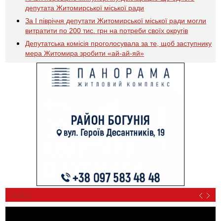
депутата Житомирської міської ради
За І півріччя депутати Житомирської міської ради могли
витратити по 200 тис. грн на потреби своїх округів
Депутатська комісія проголосувала за те, щоб заступнику
мера Житомира зробити «ай-ай-яй»
ВІДЕО