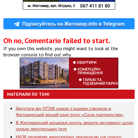
Підписуйтесь на Житомир.info в Telegram
Oh no, Comentario failed to start.
If you own this website, you might want to look at the
browser console to find out why.
МАТЕРІАЛИ ПО ТЕМІ
Депутати від ОПЗЖ разом з іншими створили в
Житомирській міській раді групу «Сила партнерства»
В Житомирській міськраді хочуть змінити регламент щодо
складу депутатських груп
НАЗК перевіряє минулорічну декларацію ще одного