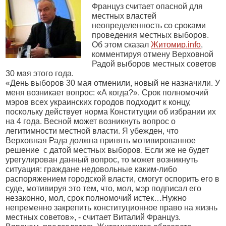
Француз считает опасной для
местных властей
неопределенность со сроками
проведения местных выборов.
Об этом сказал
Житомир.info
,
комментируя отмену Верховной
Радой выборов местных советов
30 мая этого года.
«День выборов 30 мая отменили, новый не назначили. У
меня возникает вопрос: «А когда?». Срок полномочий
мэров всех украинских городов подходит к концу,
поскольку действует норма Конституции об избрании их
на 4 года. Весной может возникнуть вопрос о
легитимности местной власти. Я убежден, что
Верховная Рада должна принять мотивированное
решение
с датой местных выборов. Если же не будет
урегулирован данный вопрос, то может возникнуть
ситуация: граждане недовольные каким-либо
распоряжением городской власти, смогут оспорить его в
суде, мотивируя это тем, что, мол, мэр подписал его
незаконно, мол, срок полномочий истек…Нужно
непременно закрепить конституционное право на жизнь
местных советов», - считает Виталий Француз.