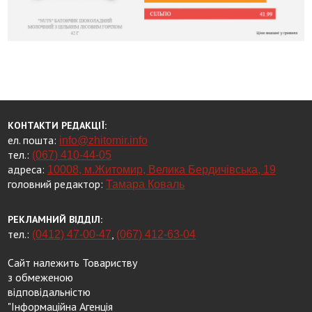
КОНТАКТИ РЕДАКЦІЇ:
ел. пошта:
info@zhitomir.info
тел.:
(067) 410-44-05
адреса:
10008, м.Житомир, Велика Бердичівська, 19
головний редактор:
Тамара Коваль
РЕКЛАМНИЙ ВІДДІЛ:
тел.:
,
(0412) 47-00-47
(067) 412-63-04
Сайт належить Товариству
з обмеженою
відповідальністю
"Інформаційна Агенція