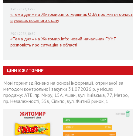
13.05.2022, 13:25
«Тема дня» на Житомир.info: керівник ОВА про життя області
в умовах воєнного стану
29.04.2022, 10:59
«Тема дня» на Житомир.info: новий начальник ГУНП
розповість про ситуацію в області
ЦІНИ В ЖИТОМИРІ
Моніторинг здійснено на основі інформації, отриманої за
методом контрольної закупки 31.07.2026 р. у місцях
продажу: АТБ, пр. Миру, 15А, Ашан, вул. Київська, 77, Метро,
пр. Незалежності, 55в, Сільпо, вул. Житній ринок, 1