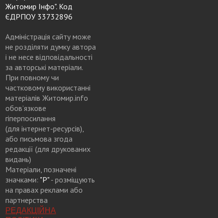
Житомир Інфо". Код
ЄДРПОУ 33732896
Адміністрація сайту може
не розділяти думку автора
і не несе відповідальності
за авторські матеріали.
При повному чи
частковому використанні
матеріалів Житомир.info
обов’язкове
гіперпосилання
(для інтернет-ресурсів),
або письмова згода
редакції (для друкованих
видань)
Матеріали, позначені
значками:
"Р"
- розміщують
на правах реклами або
партнерства
РЕДАКЦІЙНА