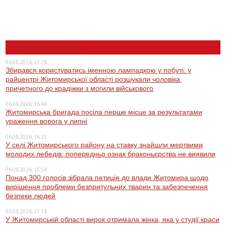
НОВИНИ ЖИТОМИРА
06.08.2026, 17:28
Збирався користуватись іменною лампадкою у побуті: у
райцентрі Житомирської області розшукали чоловіка,
причетного до крадіжки з могили військового
06.08.2026, 16:48
Житомирська бригада посіла перше місце за результатами
ураження ворога у липні
06.08.2026, 16:15
У селі Житомирського району на ставку знайшли мертвими
молодих лебедів: попередньо ознак браконьєрства не виявили
06.08.2026, 15:54
Понад 300 голосів зібрала петиція до влади Житомира щодо
вирішення проблеми безпритульних тварин та забезпечення
безпеки людей
06.08.2026, 15:18
У Житомирській області вирок отримала жінка, яка у студії краси