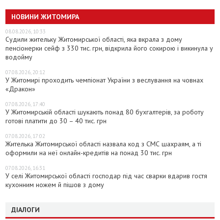
НОВИНИ ЖИТОМИРА
08.08.2026, 10:33
Судили жительку Житомирської області, яка вкрала з дому
пенсіонерки сейф з 330 тис. грн, відкрила його сокирою і викинула у
водойму
07.08.2026, 20:12
У Житомирі проходить чемпіонат України з веслування на човнах
«Дракон»
07.08.2026, 17:40
У Житомирській області шукають понад 80 бухгалтерів, за роботу
готові платити до 30 – 40 тис. грн
07.08.2026, 17:02
Жителька Житомирської області назвала код з СМС шахраям, а ті
оформили на неї онлайн-кредитів на понад 30 тис. грн
07.08.2026, 16:31
У селі Житомирської області господар під час сварки вдарив гостя
кухонним ножем й пішов з дому
ДІАЛОГИ