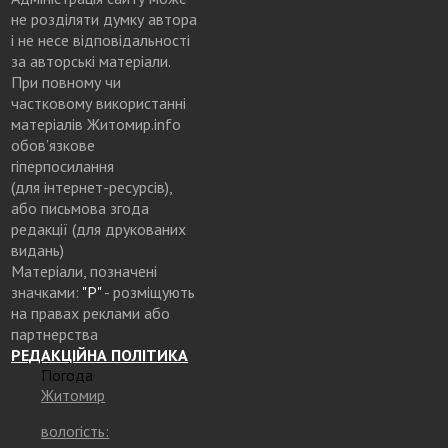
не розділяти думку автора
і не несе відповідальності
за авторські матеріали.
При повному чи
частковому використанні
матеріалів Житомир.info
обов’язкове
гіперпосилання
(для інтернет-ресурсів),
або письмова згода
редакції (для друкованих
видань)
Матеріали, позначені
значками:
"Р"
- розміщують
на правах реклами або
партнерства
РЕДАКЦІЙНА ПОЛІТИКА
Погода
Житомир
вологість: