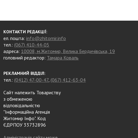
КОНТАКТИ РЕДАКЦІЇ:
ел. пошта:
info@zhitomir.info
тел.:
(067) 410-44-05
адреса:
10008, м.Житомир, Велика Бердичівська, 19
головний редактор:
Тамара Коваль
РЕКЛАМНИЙ ВІДДІЛ:
тел.:
(0412) 47-00-47
,
(067) 412-63-04
Сайт належить Товариству
з обмеженою
відповідальністю
"Інформаційна Агенція
Житомир Інфо". Код
ЄДРПОУ 33732896
Адміністрація сайту може