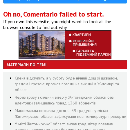
Oh no, Comentario failed to start.
If you own this website, you might want to look at the
browser console to find out why.
МАТЕРІАЛИ ПО ТЕМІ
Спека відступить, а у суботу буде нічний дощ зі шквалом,
градом і грозою: прогноз погоди на вихідні в Житомирі та
області
Через грозу і сильний вітер у Житомирській області без
електрики залишились понад 1360 абонентів
Максимальна позначка досягла 39 градусів: у містах
Житомирської області зафіксували нові температурні рекорди
У місті Житомирської області випав град, вітер повалив
дерева і пошкодив дахи будинків та адмінспоруд