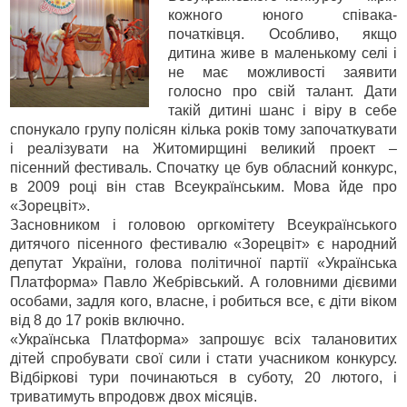
кожного юного співака-
початківця. Особливо, якщо
дитина живе в маленькому селі і
не має можливості заявити
голосно про свій талант. Дати
такій дитині шанс і віру в себе
спонукало групу полісян кілька років тому започаткувати
і реалізувати на Житомирщині великий проект –
пісенний фестиваль. Спочатку це був обласний конкурс,
в 2009 році він став Всеукраїнським. Мова йде про
«Зорецвіт».
Засновником і головою оргкомітету Всеукраїнського
дитячого пісенного фестивалю «Зорецвіт» є народний
депутат України, голова політичної партії «Українська
Платформа» Павло Жебрівський. А головними дієвими
особами, задля кого, власне, і робиться все, є діти віком
від 8 до 17 років включно.
«Українська Платформа» запрошує всіх талановитих
дітей спробувати свої сили і стати учасником конкурсу.
Відбіркові тури починаються в суботу, 20 лютого, і
триватимуть впродовж двох місяців.