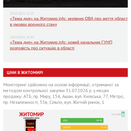
13.05.2022, 13:25
«Тема дня» на Житомир.info: керівник ОВА про життя області
в умовах воєнного стану
29.04.2022, 10:59
«Тема дня» на Житомир.info: новий начальник ГУНП
розповість про ситуацію в області
ЦІНИ В ЖИТОМИРІ
Моніторинг здійснено на основі інформації, отриманої за
методом контрольної закупки 31.07.2026 р. у місцях
продажу: АТБ, пр. Миру, 15А, Ашан, вул. Київська, 77, Метро,
пр. Незалежності, 55в, Сільпо, вул. Житній ринок, 1