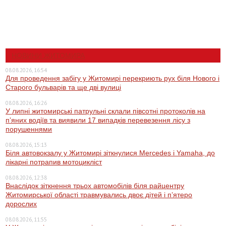
НОВИНИ ЖИТОМИРА
08.08.2026, 16:54
Для проведення забігу у Житомирі перекриють рух біля Нового і
Старого бульварів та ще дві вулиці
08.08.2026, 16:26
У липні житомирські патрульні склали півсотні протоколів на
пʼяних водіїв та виявили 17 випадків перевезення лісу з
порушеннями
08.08.2026, 15:13
Біля автовокзалу у Житомирі зіткнулися Mercedes і Yamaha, до
лікарні потрапив мотоцикліст
08.08.2026, 12:38
Внаслідок зіткнення трьох автомобілів біля райцентру
Житомирської області травмувались двоє дітей і пʼятеро
дорослих
08.08.2026, 11:55