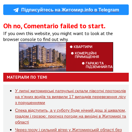
Підписуйтесь на Житомир.info в Telegram
Oh no, Comentario failed to start.
If you own this website, you might want to look at the
browser console to find out why.
МАТЕРІАЛИ ПО ТЕМІ
У липні житомирські патрульні склали півсотні протоколів
на пʼяних водіїв та виявили 17 випадків перевезення лісу
з порушеннями
Спека відступить, а у суботу буде нічний дощ зі шквалом,
градом і грозою: прогноз погоди на вихідні в Житомирі та
області
Через грозу і сильний вітер у Житомирській області без