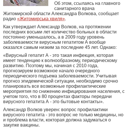
Об этом, ссылаясь на главного
санитарного врача
Житомирской области Александра Волкова,
сообщает
радио
«Житомирська хвиля»
.
Как утверждает Александр Волков, на протяжении
последних восьми лет количество больных в области
постоянно уменьшалось, а в 2009 году уровень
заболеваемости вирусным гепатитом А вообще
оказался самым низким за последние 45 лет. Однако:
«Вирусный гепатит А - это такая инфекция, которая
имеет тенденцию к волнообразному, периодическому
развитию. Поэтому мы, начиная с 2010 года,
прогнозируем возможное начало очередного
периодического подъема заболеваемости. Учитывая
прогноз эпидемической ситуации, необходимо срочно
планировать все возможные профилактические
мероприятия по снижению инфицирования населения, с
учетом того, что в 80 процентах факторы передачи
вирусного гепатита А - это бытовые контакты».
Александр Волков уверен: вопрос профилактики
вирусного гепатита - это вопрос не только медицины, но
и проблема власти, кокторая должна задуматься о
закупке вакцины.