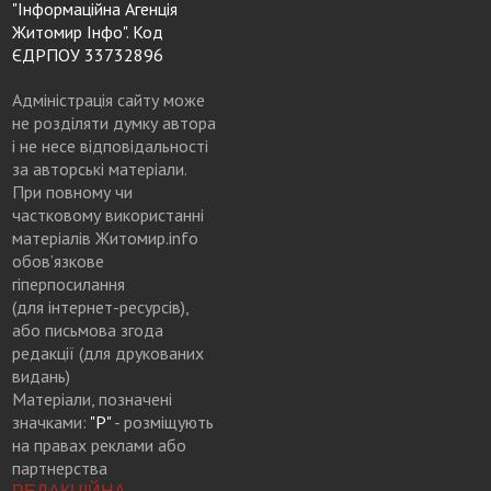
"Інформаційна Агенція
Житомир Інфо". Код
ЄДРПОУ 33732896
Адміністрація сайту може
не розділяти думку автора
і не несе відповідальності
за авторські матеріали.
При повному чи
частковому використанні
матеріалів Житомир.info
обов’язкове
гіперпосилання
(для інтернет-ресурсів),
або письмова згода
редакції (для друкованих
видань)
Матеріали, позначені
значками:
"Р"
- розміщують
на правах реклами або
партнерства