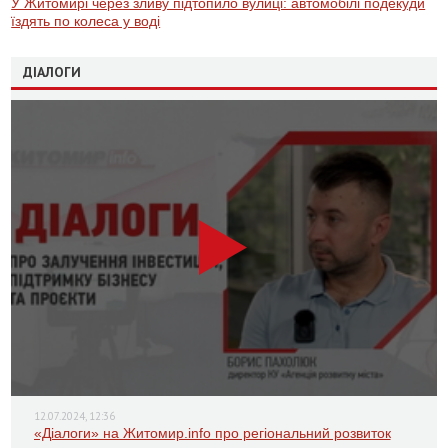
У Житомирі через зливу підтопило вулиці: автомобілі подекуди
їздять по колеса у воді
ДІАЛОГИ
12.07.2024, 12:36
«Діалоги» на Житомир.info про регіональний розвиток