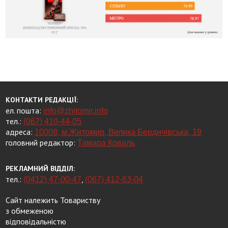
КОНТАКТИ РЕДАКЦІЇ:
ел. пошта:
info@zhitomir.info
тел.:
(067) 410-44-05
адреса:
10008, м.Житомир, Велика Бердичівська, 19
головний редактор:
Тамара Коваль
РЕКЛАМНИЙ ВІДДІЛ:
тел.:
,
(0412) 47-00-47
(067) 412-63-04
Сайт належить Товариству
з обмеженою
відповідальністю