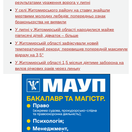
результатами ураження ворога у липні
У селі Житомирського району на ставку знайшли
мертвими молодих лебедів: попередньо ознак
браконьєрства не виявили
У липні у Житомирській області народилися майже
півтисячі дітей, дівчаток – більше
У Житомирській області зафіксували новий
температурний рекорд: перевищив попередній максимум
відразу на 3,5°
У Житомирській області 1,5 місяця діятиме заборона на
вилов річкових раків через линьку