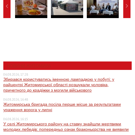
НОВИНИ ЖИТОМИРА
06.08.2026, 17:28
Збирався користуватись іменною лампадкою у побуті: у
райцентрі Житомирської області розшукали чоловіка,
причетного до крадіжки з могили військового
06.08.2026, 16:48
Житомирська бригада посіла перше місце за результатами
ураження ворога у липні
06.08.2026, 16:15
У селі Житомирського району на ставку знайшли мертвими
молодих лебедів: попередньо ознак браконьєрства не виявили