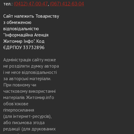
тел.:
,
(0412) 47-00-47
(067) 412-63-04
Сайт належить Товариству
з обмеженою
відповідальністю
"Інформаційна Агенція
Житомир Інфо". Код
ЄДРПОУ 33732896
Адміністрація сайту може
не розділяти думку автора
і не несе відповідальності
за авторські матеріали.
При повному чи
частковому використанні
матеріалів Житомир.info
обов’язкове
гіперпосилання
(для інтернет-ресурсів),
або письмова згода
редакції (для друкованих