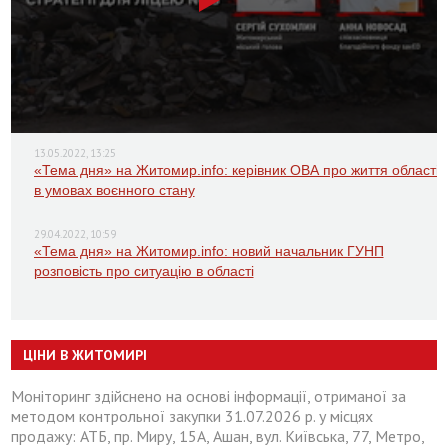
13.05.2022, 13:25
«Тема дня» на Житомир.info: керівник ОВА про життя області
в умовах воєнного стану
29.04.2022, 10:59
«Тема дня» на Житомир.info: новий начальник ГУНП
розповість про ситуацію в області
ЦІНИ В ЖИТОМИРІ
Моніторинг здійснено на основі інформації, отриманої за
методом контрольної закупки 31.07.2026 р. у місцях
продажу: АТБ, пр. Миру, 15А, Ашан, вул. Київська, 77, Метро,