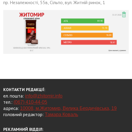
пр. Незалежності, 55в, Сільпо, вул. Житній ринок, 1
КОНТАКТИ РЕДАКЦІЇ:
ел. пошта:
info@zhitomir.info
тел.:
(067) 410-44-05
адреса:
10008, м.Житомир, Велика Бердичівська, 19
головний редактор:
Тамара Коваль
РЕКЛАМНИЙ ВІДДІЛ: