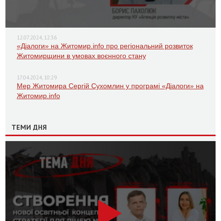
12.07.2024, 12:36
«Діалоги» на Житомир.info про регіональний розвиток
Житомирщини в умовах воєнного стану
17.04.2024, 10:29
Мер Житомира Сергій Сухомлин у програмі «Діалоги» на
Житомир.info
ТЕМИ ДНЯ