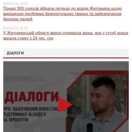
06.08.2026, 15:54
Понад 300 голосів зібрала петиція до влади Житомира щодо
вирішення проблеми безпритульних тварин та забезпечення
безпеки людей
06.08.2026, 15:18
У Житомирській області вирок отримала жінка, яка у студії краси
вкрала сумку з 24 тис. грн
ДІАЛОГИ