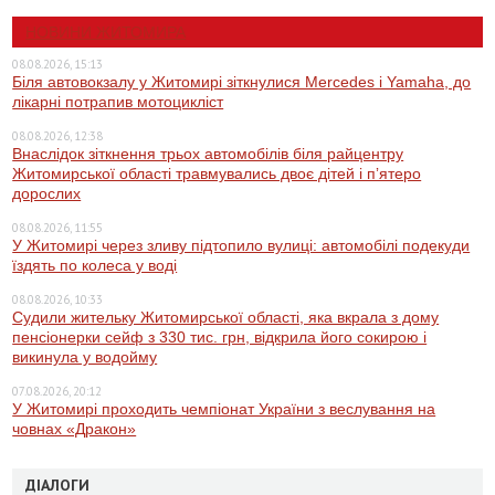
НОВИНИ ЖИТОМИРА
08.08.2026, 15:13
Біля автовокзалу у Житомирі зіткнулися Mercedes і Yamaha, до
лікарні потрапив мотоцикліст
08.08.2026, 12:38
Внаслідок зіткнення трьох автомобілів біля райцентру
Житомирської області травмувались двоє дітей і пʼятеро
дорослих
08.08.2026, 11:55
У Житомирі через зливу підтопило вулиці: автомобілі подекуди
їздять по колеса у воді
08.08.2026, 10:33
Судили жительку Житомирської області, яка вкрала з дому
пенсіонерки сейф з 330 тис. грн, відкрила його сокирою і
викинула у водойму
07.08.2026, 20:12
У Житомирі проходить чемпіонат України з веслування на
човнах «Дракон»
ДІАЛОГИ