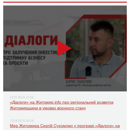
12.07.2024, 12:36
«Діалоги» на Житомир.info про регіональний розвиток
Житомирщини в умовах воєнного стану
17.04.2024, 10:29
Мер Житомира Сергій Сухомлин у програмі «Діалоги» на