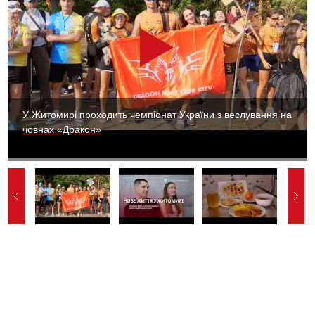
У Житомирі проходить чемпіонат України з веслування на
човнах «Дракон»