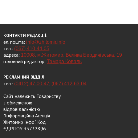
КОНТАКТИ РЕДАКЦІЇ:
ел. пошта:
info@zhitomir.info
тел.:
(067) 410-44-05
адреса:
10008, м.Житомир, Велика Бердичівська, 19
головний редактор:
Тамара Коваль
РЕКЛАМНИЙ ВІДДІЛ:
тел.:
,
(0412) 47-00-47
(067) 412-63-04
Сайт належить Товариству
з обмеженою
відповідальністю
"Інформаційна Агенція
Житомир Інфо". Код
ЄДРПОУ 33732896