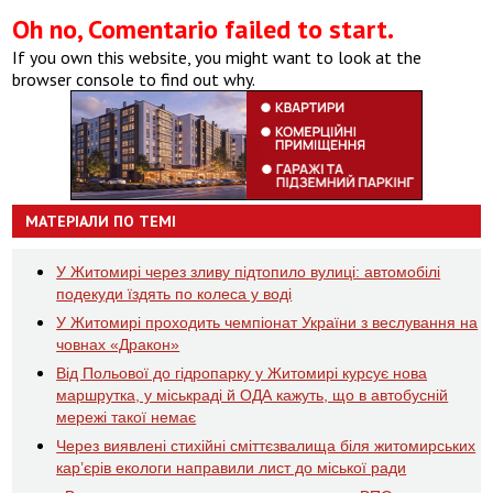
Oh no, Comentario failed to start.
If you own this website, you might want to look at the
browser console to find out why.
МАТЕРІАЛИ ПО ТЕМІ
У Житомирі через зливу підтопило вулиці: автомобілі
подекуди їздять по колеса у воді
У Житомирі проходить чемпіонат України з веслування на
човнах «Дракон»
Від Польової до гідропарку у Житомирі курсує нова
маршрутка, у міськраді й ОДА кажуть, що в автобусній
мережі такої немає
Через виявлені стихійні сміттєзвалища біля житомирських
кар’єрів екологи направили лист до міської ради