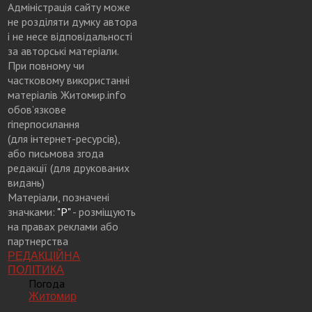
Адміністрація сайту може
не розділяти думку автора
і не несе відповідальності
за авторські матеріали.
При повному чи
частковому використанні
матеріалів Житомир.info
обов’язкове
гіперпосилання
(для інтернет-ресурсів),
або письмова згода
редакції (для друкованих
видань)
Матеріали, позначені
значками:
"Р"
- розміщують
на правах реклами або
партнерства
РЕДАКЦІЙНА
ПОЛІТИКА
Погода
Житомир