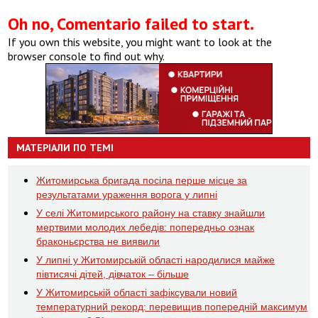
Oh no, Comentario failed to start.
If you own this website, you might want to look at the
browser console to find out why.
МАТЕРІАЛИ ПО ТЕМІ
Житомирська бригада посіла перше місце за
результатами ураження ворога у липні
У селі Житомирського району на ставку знайшли
мертвими молодих лебедів: попередньо ознак
браконьєрства не виявили
У липні у Житомирській області народилися майже
півтисячі дітей, дівчаток – більше
У Житомирській області зафіксували новий
температурний рекорд: перевищив попередній максимум