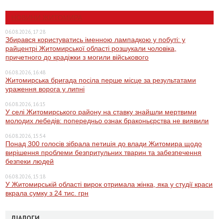
НОВИНИ ЖИТОМИРА
06.08.2026, 17:28
Збирався користуватись іменною лампадкою у побуті: у
райцентрі Житомирської області розшукали чоловіка,
причетного до крадіжки з могили військового
06.08.2026, 16:48
Житомирська бригада посіла перше місце за результатами
ураження ворога у липні
06.08.2026, 16:15
У селі Житомирського району на ставку знайшли мертвими
молодих лебедів: попередньо ознак браконьєрства не виявили
06.08.2026, 15:54
Понад 300 голосів зібрала петиція до влади Житомира щодо
вирішення проблеми безпритульних тварин та забезпечення
безпеки людей
06.08.2026, 15:18
У Житомирській області вирок отримала жінка, яка у студії краси
вкрала сумку з 24 тис. грн
ДІАЛОГИ