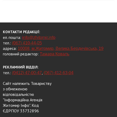
КОНТАКТИ РЕДАКЦІЇ:
ел. пошта:
info@zhitomir.info
тел.:
(067) 410-44-05
адреса:
10008, м.Житомир, Велика Бердичівська, 19
головний редактор:
Тамара Коваль
РЕКЛАМНИЙ ВІДДІЛ:
тел.:
,
(0412) 47-00-47
(067) 412-63-04
Сайт належить Товариству
з обмеженою
відповідальністю
"Інформаційна Агенція
Житомир Інфо". Код
ЄДРПОУ 33732896