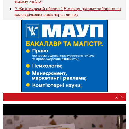
відразу на 3,5°
У Житомирській області 1,5 місяця діятиме заборона на
вилов річкових раків через линьку
ВІДЕО