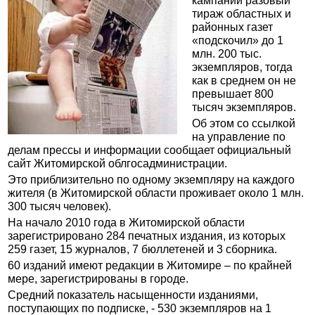
кампании разовый
тираж областных и
районных газет
«подскочил» до 1
млн. 200 тыс.
экземпляров, тогда
как в среднем он не
превышает 800
тысяч экземпляров.
Об этом со ссылкой
на управление по
делам прессы и информации сообщает официальный
сайт Житомирской облгосадминистрации.
Это приблизительно по одному экземпляру на каждого
жителя (в Житомирской области проживает около 1 млн.
300 тысяч человек).
На начало 2010 года в Житомирской области
зарегистрировано 284 печатных издания, из которых
259 газет, 15 журналов, 7 бюллетеней и 3 сборника.
60 изданий имеют редакции в Житомире – по крайней
мере, зарегистрированы в городе.
Средний показатель насыщенности изданиями,
поступающих по подписке, - 530 экземпляров на 1