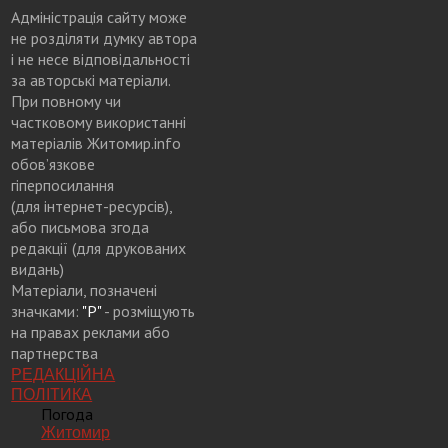
Адміністрація сайту може
не розділяти думку автора
і не несе відповідальності
за авторські матеріали.
При повному чи
частковому використанні
матеріалів Житомир.info
обов’язкове
гіперпосилання
(для інтернет-ресурсів),
або письмова згода
редакції (для друкованих
видань)
Матеріали, позначені
значками:
"Р"
- розміщують
на правах реклами або
партнерства
РЕДАКЦІЙНА
ПОЛІТИКА
Погода
Житомир