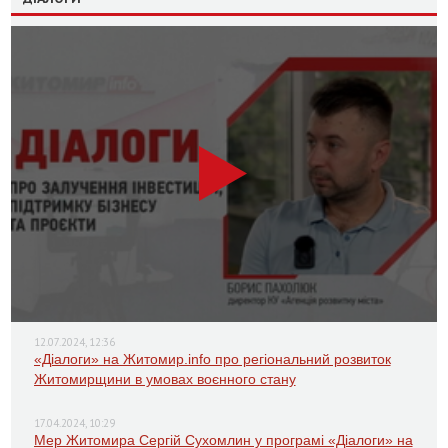
12.07.2024, 12:36
«Діалоги» на Житомир.info про регіональний розвиток
Житомирщини в умовах воєнного стану
17.04.2024, 10:29
Мер Житомира Сергій Сухомлин у програмі «Діалоги» на