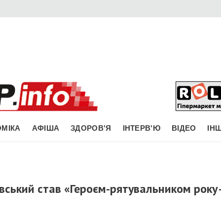
МІКА
АФІША
ЗДОРОВ'Я
ІНТЕРВ'Ю
ВІДЕО
ІН
вський став «Героєм-рятувальником року