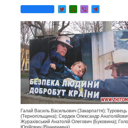
Галай Василь Васильович (Закарпаття); Туровець
(Тернопільщина); Сердюк Олександр Анатолійович
Журахівський Анатолій Олегович (Буковина); Голо
Юрійович (Вінниччина).