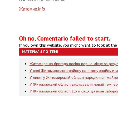
Житомир.info
Oh no, Comentario failed to start.
If you own this website, you might want to look at the
МАТЕРІАЛИ ПО ТЕМІ
Житомирська бригада посіла перше місце за резул
У селі Житомирського району на ставку знайшли 
У липні у Житомирській області народилися майже п
У Житомирській області зафіксували новий темпер
У Житомирській області 1,5 місяця діятиме заборон