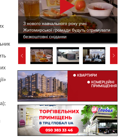
З нового навчального року учні
их
Житомирської громади будуть отримувати
безкоштовні сніданки
льник
ить
них
ії»
а);
ч