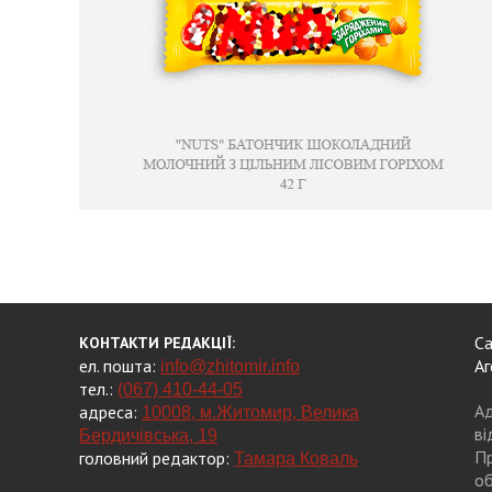
Са
КОНТАКТИ РЕДАКЦІЇ:
ел. пошта:
Аг
info@zhitomir.info
тел.:
(067) 410-44-05
Ад
адреса:
10008, м.Житомир, Велика
ві
Бердичівська, 19
Пр
головний редактор:
Тамара Коваль
об