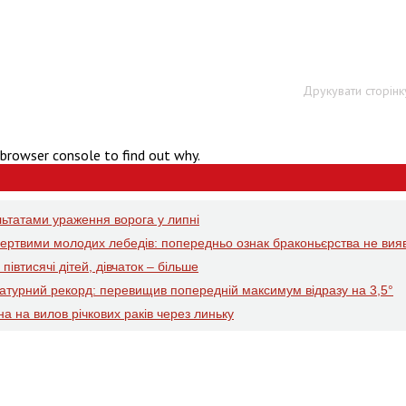
Друкувати сторінк
 browser console to find out why.
ьтатами ураження ворога у липні
мертвими молодих лебедів: попередньо ознак браконьєрства не вия
івтисячі дітей, дівчаток – більше
атурний рекорд: перевищив попередній максимум відразу на 3,5°
а на вилов річкових раків через линьку