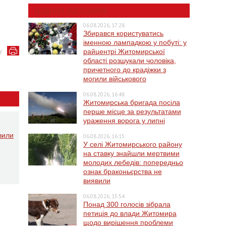
НОВИНИ ЖИТОМИРА
06.08.2026, 17:28
Збирався користуватись
іменною лампадкою у побуті: у
у
райцентрі Житомирської
області розшукали чоловіка,
причетного до крадіжки з
могили військового
06.08.2026, 16:48
Житомирська бригада посіла
перше місце за результатами
ураження ворога у липні
вили
06.08.2026, 16:15
У селі Житомирського району
на ставку знайшли мертвими
молодих лебедів: попередньо
ознак браконьєрства не
виявили
06.08.2026, 15:54
Понад 300 голосів зібрала
петиція до влади Житомира
щодо вирішення проблеми