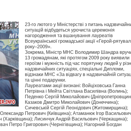
23-го лютого у Міністерстві з питань надзвичайн
ситуацій відбудеться урочиста церемонія
нагородження та вшанування лауреатів
Всеукраїнської громадської акції «Герой-рятува
року–2009».
Зокрема, Міністр МНС Володимир Шандра вруч
13 громадянам, які протягом 2009 року виявили
героїзм і мужність під час порятунку людей у різ
надзвичайних ситуаціях, спеціальні Дипломи,
відзнаки МНС «За відвагу в надзвичайній ситуац
та цінні подарунки.
Лауреатами акції визнані: Войціховська Ганна
Петрівна і Мейта Світлана Василівна (Волинь);
Педенко Сергій Миколайович (Дніпропетровщин
Казаков Дмитро Миколайович (Донеччина);
Сичевській Сергій Леонідович (Житомирщина);
 Олександр Петрович (Київщина); Атаманюк Ігор Васильови
 (Харківщина); Лисинчук Андрій Васильович (Черкащина);
вач Петро Григорович (Чернігівщина); Нагорний Богдан