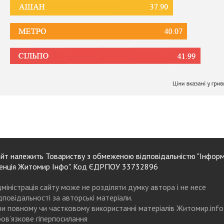
йт належить Товариству з обмеженою відповідальністю "Інформ
енція Житомир Інфо". Код ЄДРПОУ 33732896
міністрація сайту може не розділяти думку автора і не несе
дповідальності за авторські матеріали.
и повному чи частковому використанні матеріалів Житомир.info
ов’язкове гіперпосилання