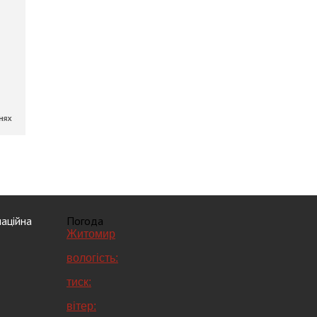
аційна
Погода
Житомир
вологість:
тиск:
вітер: