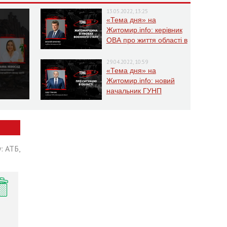
13.05.2022, 13:25
«Тема дня» на
Житомир.info: керівник
ОВА про життя області в
умовах воєнного стану
29.04.2022, 10:59
«Тема дня» на
Житомир.info: новий
начальник ГУНП
розповість про ситуацію
в області
: АТБ,