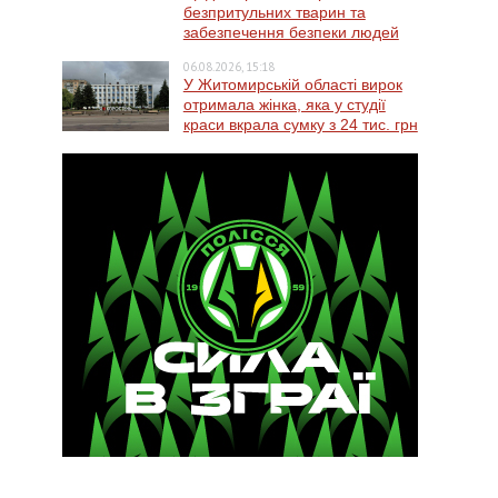
безпритульних тварин та
забезпечення безпеки людей
06.08.2026, 15:18
У Житомирській області вирок
отримала жінка, яка у студії
краси вкрала сумку з 24 тис. грн