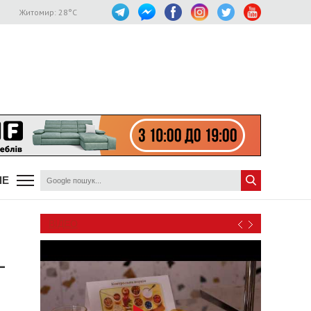
Житомир:
28
°C
ШЕ
ВІДЕО
–