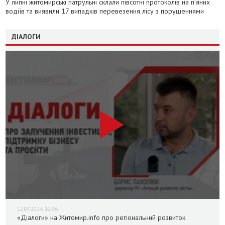
У липні житомирські патрульні склали півсотні протоколів на пʼяних
водіїв та виявили 17 випадків перевезення лісу з порушеннями
ДІАЛОГИ
12.07.2024, 12:36
«Діалоги» на Житомир.info про регіональний розвиток