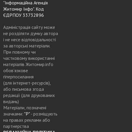
"Інформаційна Агенція
Житомир Інфо". Код
ЄДРПОУ 33732896
Адміністрація сайту може
не розділяти думку автора
і не несе відповідальності
за авторські матеріали.
При повному чи
частковому використанні
матеріалів Житомир.info
обов’язкове
гіперпосилання
(для інтернет-ресурсів),
або письмова згода
редакції (для друкованих
видань)
Матеріали, позначені
значками:
"Р"
- розміщують
на правах реклами або
партнерства