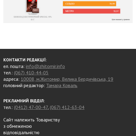
КОНТАКТИ РЕДАКЦІЇ:
ел. пошта:
info@zhitomir.info
тел.:
(067) 410-44-05
адреса:
10008, м.Житомир, Велика Бердичівська, 19
головний редактор:
Тамара Коваль
РЕКЛАМНИЙ ВІДДІЛ:
тел.:
(0412) 47-00-47
,
(067) 412-63-04
Сайт належить Товариству
з обмеженою
відповідальністю