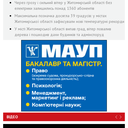
Через грозу і сильний вітер у Житомирській області без
електрики залишились понад 1360 абонентів
Максимальна позначка досягла 39 градусів: у містах
Житомирської області зафіксували нові температурні рекорди
У місті Житомирської області випав град, вітер повалив
дерева і пошкодив дахи будинків та адмінспоруд
ВІДЕО