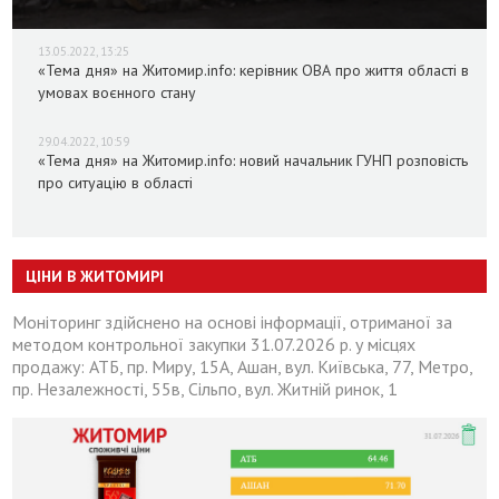
13.05.2022, 13:25
«Тема дня» на Житомир.info: керівник ОВА про життя області в
умовах воєнного стану
29.04.2022, 10:59
«Тема дня» на Житомир.info: новий начальник ГУНП розповість
про ситуацію в області
ЦІНИ В ЖИТОМИРІ
Моніторинг здійснено на основі інформації, отриманої за
методом контрольної закупки 31.07.2026 р. у місцях
продажу: АТБ, пр. Миру, 15А, Ашан, вул. Київська, 77, Метро,
пр. Незалежності, 55в, Сільпо, вул. Житній ринок, 1