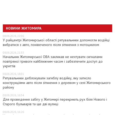
НОВИНИ ЖИТОМИРА
08.08.2026, 22:06
У райцентрі Житомирської області рятувальники допомогли водійці
вибратися з авто, понівеченого після зіткнення з мотоциклом
08.08.2026, 21:53
Начальник Житомирської ОВА закликав не нехтувати сигналами
повітряної тривоги найближчим часом і забезпечити доступ до
укриттів
08.08.2026, 18:01
Рятувальники деблокували загиблу водійку, яку затисло
конструкціями авто після зіткнення з деревом у селі Житомирського
району
08.08.2026, 16:54
Для проведення забігу у Житомирі перекриють рух біля Нового і
Старого бульварів та ще дві вулиці
08.08.2026, 16:26