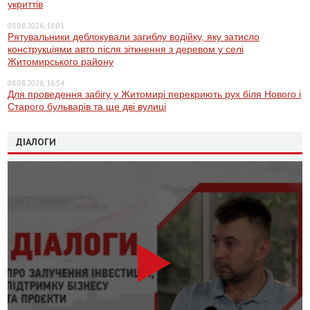
укриттів
08.08.2026, 18:01
Рятувальники деблокували загиблу водійку, яку затисло
конструкціями авто після зіткнення з деревом у селі
Житомирського району
08.08.2026, 16:54
Для проведення забігу у Житомирі перекриють рух біля Нового і
Старого бульварів та ще дві вулиці
ДІАЛОГИ