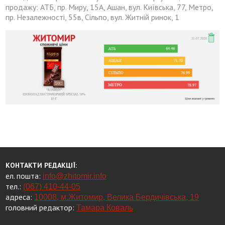
продажу: АТБ, пр. Миру, 15А, Ашан, вул. Київська, 77, Метро,
пр. Незалежності, 55в, Сільпо, вул. Житній ринок, 1
КОНТАКТИ РЕДАКЦІЇ:
ел. пошта:
info@zhitomir.info
тел.:
(067) 410-44-05
адреса:
10008, м.Житомир, Велика Бердичівська, 19
головний редактор:
Тамара Коваль