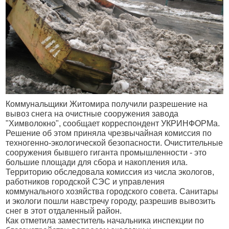
Коммунальщики Житомира получили разрешение на
вывоз снега на очистные сооружения завода
"Химволокно", сообщает корреспондент УКРИНФОРМа.
Решение об этом приняла чрезвычайная комиссия по
техногенно-экологической безопасности. Очистительные
сооружения бывшего гиганта промышленности - это
большие площади для сбора и накопления ила.
Территорию обследовала комиссия из числа экологов,
работников городской СЭС и управления
коммунального хозяйства городского совета. Санитары
и экологи пошли навстречу городу, разрешив вывозить
снег в этот отдаленный район.
Как отметила заместитель начальника инспекции по