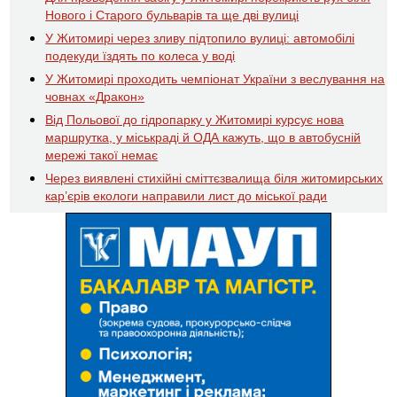
Нового і Старого бульварів та ще дві вулиці
У Житомирі через зливу підтопило вулиці: автомобілі
подекуди їздять по колеса у воді
У Житомирі проходить чемпіонат України з веслування на
човнах «Дракон»
Від Польової до гідропарку у Житомирі курсує нова
маршрутка, у міськраді й ОДА кажуть, що в автобусній
мережі такої немає
Через виявлені стихійні сміттєзвалища біля житомирських
кар’єрів екологи направили лист до міської ради