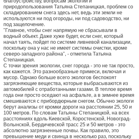
благоустройству, вопросам экологии и
природопользования Татьяна Степаницкая, проблем со
складированием снега здесь нет, ведь эти земли не
используются ни под огороды, ни под садоводство, ни
под защелочение.
"Главное, чтобы снег напрямую не сбрасывали в
водный объект. Даже хуже будет, если снег, который
начал таять, пойдет по системе ливневой канализации,
поскольку она у нас не имеет системы очистки, кроме
северо-западного района", - отметила Татьяна
Степаницкая.
С точки зрения экологии, снег города - это не так просто,
как кажется. Это разнообразные примеси, включая и
мусор. Однако больше всего экологов беспокоят
загрязняющие вещества, которые выбрасываются из
автомобилей с отработанными газами. В теплое время
года они просто оседают на асфальте, а в зимнее время
смешиваются с прибордюрным снегом. Обычно экологи
берут анализы от кромки дороги на расстоянии 25, 50 и
100 метров. По словам Татьяны Степаницкой, на всех
расстояниях вдоль Киевской, Коростенской, Новоград-
Волынской, Бердичевской трасс 25 и 50 метров - это
абсолютно загрязненные почвы. Как правило, это
превышение меди и свинца в несколько раз, поскольку