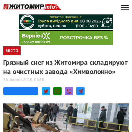
МІСТО
Грязный снег из Житомира складируют
на очистных завода «Химволокно»
26 лютого 2010, 06:38