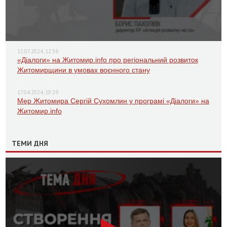
12.07.2024, 12:36
«Діалоги» на Житомир.info про регіональний розвиток
Житомирщини в умовах воєнного стану
17.04.2024, 10:29
Мер Житомира Сергій Сухомлин у програмі «Діалоги» на
Житомир.info
ТЕМИ ДНЯ