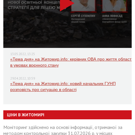
13.05.2022, 13:25
«Тема дня» на Житомир.info: керівник ОВА про життя області
в умовах воєнного стану
29.04.2022, 10:59
«Тема дня» на Житомир.info: новий начальник ГУНП
розповість про ситуацію в області
ЦІНИ В ЖИТОМИРІ
Моніторинг здійснено на основі інформації, отриманої за
методом контрольної закупки 31.07.2026 р. у місцях