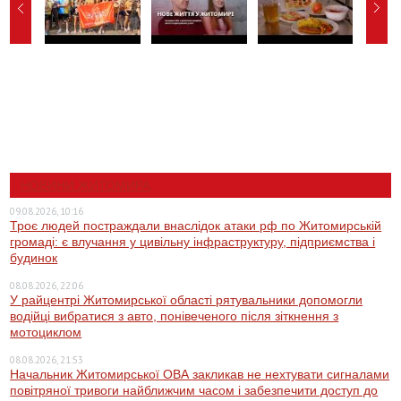
НОВИНИ ЖИТОМИРА
09.08.2026, 10:16
Троє людей постраждали внаслідок атаки рф по Житомирській
громаді: є влучання у цивільну інфраструктуру, підприємства і
будинок
08.08.2026, 22:06
У райцентрі Житомирської області рятувальники допомогли
водійці вибратися з авто, понівеченого після зіткнення з
мотоциклом
08.08.2026, 21:53
Начальник Житомирської ОВА закликав не нехтувати сигналами
повітряної тривоги найближчим часом і забезпечити доступ до