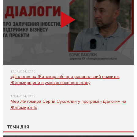
12.07.2024, 12:36
«Діалоги» на Житомир.info про регіональний розвиток
Житомирщини в умовах воєнного стану
17.04.2024, 10:29
Мер Житомира Сергій Сухомлин у програмі «Діалоги» на
Житомир.info
ТЕМИ ДНЯ