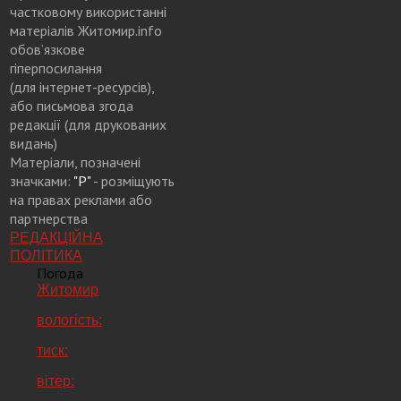
частковому використанні
матеріалів Житомир.info
обов’язкове
гіперпосилання
(для інтернет-ресурсів),
або письмова згода
редакції (для друкованих
видань)
Матеріали, позначені
значками:
"Р"
- розміщують
на правах реклами або
партнерства
РЕДАКЦІЙНА
ПОЛІТИКА
Погода
Житомир
вологість:
тиск:
вітер: