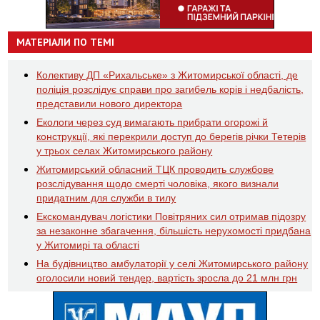
МАТЕРІАЛИ ПО ТЕМІ
Колективу ДП «Рихальське» з Житомирської області, де
поліція розслідує справи про загибель корів і недбалість,
представили нового директора
Екологи через суд вимагають прибрати огорожі й
конструкції, які перекрили доступ до берегів річки Тетерів
у трьох селах Житомирського району
Житомирський обласний ТЦК проводить службове
розслідування щодо смерті чоловіка, якого визнали
придатним для служби в тилу
Екскомандувач логістики Повітряних сил отримав підозру
за незаконне збагачення, більшість нерухомості придбана
у Житомирі та області
На будівництво амбулаторії у селі Житомирського району
оголосили новий тендер, вартість зросла до 21 млн грн