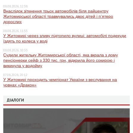
08.08.2026, 12:38
Внаслідок зіткнення трьох автомобілів біля райцентру
Житомирської області травмувались двоє дітей і пʼятеро
дорослих
08.08.2026, 11:55
У Житомирі через зливу підтопило вулиці: автомобілі подекуди
їздять по колеса у воді
08.08.2026, 10:33
Судили жительку Житомирської області, яка вкрала з дому
пенсіонерки сейф з 330 тис. грн, відкрила його сокирою і
викинула у водойму
07.08.2026, 20:12
У Житомирі проходить чемпіонат України з веслування на
човнах «Дракон»
ДІАЛОГИ