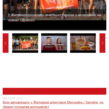
У Житомирі проходить чемпіонат України з веслування на
човнах «Дракон»
НОВИНИ ЖИТОМИРА
08.08.2026, 15:13
Біля автовокзалу у Житомирі зіткнулися Mercedes і Yamaha, до
лікарні потрапив мотоцикліст