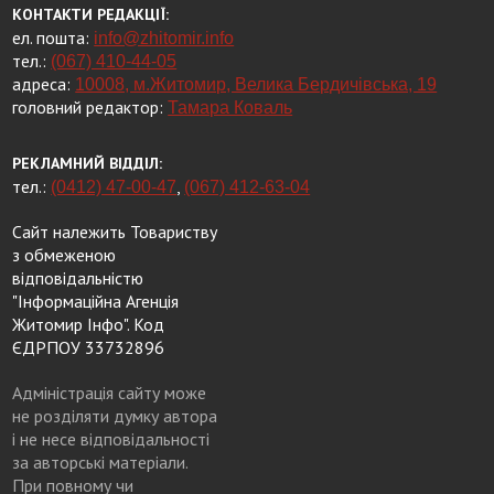
КОНТАКТИ РЕДАКЦІЇ:
ел. пошта:
info@zhitomir.info
тел.:
(067) 410-44-05
адреса:
10008, м.Житомир, Велика Бердичівська, 19
головний редактор:
Тамара Коваль
РЕКЛАМНИЙ ВІДДІЛ:
тел.:
,
(0412) 47-00-47
(067) 412-63-04
Сайт належить Товариству
з обмеженою
відповідальністю
"Інформаційна Агенція
Житомир Інфо". Код
ЄДРПОУ 33732896
Адміністрація сайту може
не розділяти думку автора
і не несе відповідальності
за авторські матеріали.
При повному чи