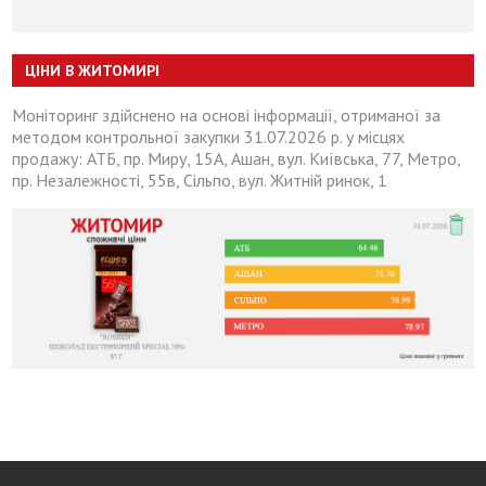
ЦІНИ В ЖИТОМИРІ
Моніторинг здійснено на основі інформації, отриманої за
методом контрольної закупки 31.07.2026 р. у місцях
продажу: АТБ, пр. Миру, 15А, Ашан, вул. Київська, 77, Метро,
пр. Незалежності, 55в, Сільпо, вул. Житній ринок, 1