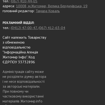
тел.:
(067) 410-44-05
адреса:
10008, м.Житомир, Велика Бердичівська, 19
головний редактор:
Тамара Коваль
РЕКЛАМНИЙ ВІДДІЛ:
тел.:
(0412) 47-00-47
,
(067) 412-63-04
Сайт належить Товариству
з обмеженою
відповідальністю
"Інформаційна Агенція
Житомир Інфо". Код
ЄДРПОУ 33732896
Адміністрація сайту може
не розділяти думку автора
і не несе відповідальності
за авторські матеріали.
При повному чи
частковому використанні
матеріалів Житомир.info