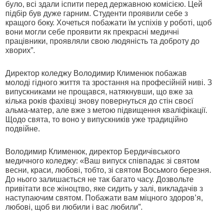
було, всі здали іспити перед державною комісією. Цей
підбір був дуже гарним. Студенти проявили себе з
кращого боку. Хочеться побажати їм успіхів у роботі, щоб
вони могли себе проявити як прекрасні медичні
працівники, проявляли свою людяність та доброту до
хворих”.
Директор коледжу Володимир Клименюк побажав
молоді гідного життя та зростання на професійній ниві. З
випускниками не прощався, натякнувши, що вже за
кілька років фахівці знову повернуться до стін своєї
альма-матер, але вже з метою підвищення кваліфікації.
Щодо свята, то воно у випускників уже традиційно
подвійне.
Володимир Клименюк, директор Бердичівського
медичного коледжу: «Ваш випуск співпадає зі святом
весни, краси, любові, тобто, зі святом Восьмого березня.
До нього залишається не так багато часу. Дозвольте
привітати все жіноцтво, яке сидить у залі, викладачів з
наступаючим святом. Побажати вам міцного здоров’я,
любові, щоб ви любили і вас любили”.