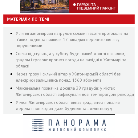
МАТЕРІАЛИ ПО ТЕМІ
У липні житомирські патрульні склали півсотні протоколів на
пʼяних водіїв та виявили 17 випадків перевезення лісу з
порушеннями
Спека відступить, а у суботу буде нічний дощ зі шквалом,
градом і грозою: прогноз погоди на вихідні в Житомирі та
області
Через грозу і сильний вітер у Житомирській області без
електрики залишились понад 1360 абонентів
Максимальна позначка досягла 39 градусів: у містах
Житомирської області зафіксували нові температурні рекорди
У місті Житомирської області випав град, вітер повалив
дерева і пошкодив дахи будинків та адмінспоруд