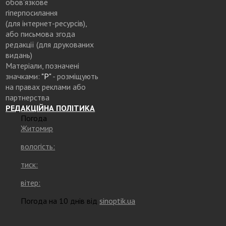
обов’язкове
гіперпосилання
(для інтернет-ресурсів),
або письмова згода
редакції (для друкованих
видань)
Матеріали, позначені
значками:
"Р"
- розміщують
на правах реклами або
партнерства
РЕДАКЦІЙНА ПОЛІТИКА
Погода
Житомир
вологість:
тиск:
вітер:
Погода на 10 днів від
sinoptik.ua