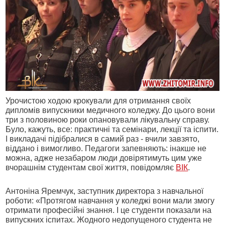
Урочистою ходою крокували для отримання своїх
дипломів випускники медичного коледжу. До цього вони
три з половиною роки опановували лікувальну справу.
Було, кажуть, все: практичні та семінари, лекції та іспити.
І викладачі підібралися в самий раз - вчили завзято,
віддано і вимогливо. Педагоги запевняють: інакше не
можна, адже незабаром люди довірятимуть цим уже
вчорашнім студентам свої життя, повідомляє
ВІК
.
Антоніна Яремчук, заступник директора з навчальної
роботи: «Протягом навчання у коледжі вони мали змогу
отримати професійні знання. І це студенти показали на
випускних іспитах. Жодного недопущеного студента не