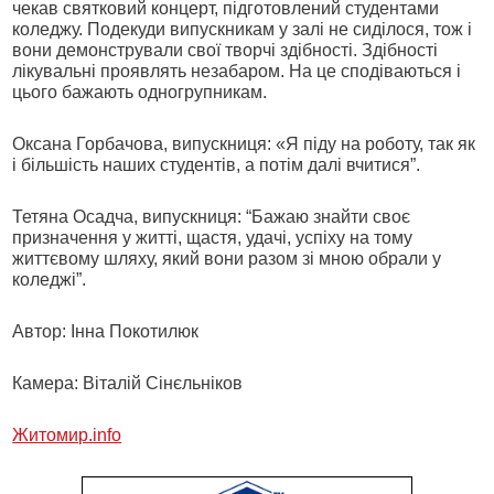
чекав святковий концерт, підготовлений студентами
коледжу. Подекуди випускникам у залі не сиділося, тож і
вони демонстрували свої творчі здібності. Здібності
лікувальні проявлять незабаром. На це сподіваються і
цього бажають одногрупникам.
Оксана Горбачова, випускниця: «Я піду на роботу, так як
і більшість наших студентів, а потім далі вчитися”.
Тетяна Осадча, випускниця: “Бажаю знайти своє
призначення у житті, щастя, удачі, успіху на тому
життєвому шляху, який вони разом зі мною обрали у
коледжі”.
Автор: Інна Покотилюк
Камера: Віталій Сінєльніков
Житомир.info