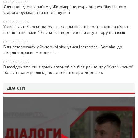
08.08.2026, 16:54
Для проведення забігу у Житомирі перекриють рух біля Нового і
Старого бульварів та ще дві вулиці
08.08.2026, 16:26
У липні житомирські патрульні склали півсотні протоколів на пʼяних
водіїв та виявили 17 випадків перевезення лісу з порушеннями
08.08.2026, 15:13
Біля автовокзалу у Житомирі зіткнулися Mercedes і Yamaha, до
лікарні потрапив мотоцикліст
08.08.2026, 12:38
Внаслідок зіткнення трьох автомобілів біля райцентру Житомирської
області травмувались двоє дітей і пʼятеро дорослих
ДІАЛОГИ