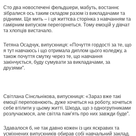
Сто два новоспечені фельдшери, мабуть, востаннє
зібралися ось таким складом разом із викладачами та
рідними. Ще мить – і ця життєва сторінка з навчанням та
гамірним випуском перегорнеться. Тому емоцій у дівчат
та хлопців вистачало.
Тетяна Осадчук, випускниця: «Почуття гордості за те, що
я тут навчаюсь і що отримала диплом цього коледжу, а
також почуття смутку через те, що навчання
закінчується, буду сумувати за викладачами, за
друзями”.
Світлана Сінєльнікова, випускниця: «Зараз вже такі
емоції переповнюють, дуже хочеться на роботу, хочеться
себе втілити у цьому житті. Шкода, що з одногрупниками
розлучаємося, але світла пам’ять про них завжди буде”.
Здавалося б, не так давно кожен із цих яскравих та
усміхнених випускників обирав собі навчальний заклад.