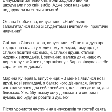
Випускники запевняють: вони жодного дня не
шкодували про свій вибір. Адже роки навчання
подарували їм стільки всього!
Оксана Горбачова, випускниця: «Найбільше
запам’яталися пари зі студентами і вчителями, практичні
навчання”.
Світлана Сінєльнікова, випускниця: «Я не шкодую про
те, що навчалася у медичному коледжі, тому що це
стільки позитивних емоцій, стільки друзів, стільки
чудових викладачів. І, звичайно, велика дяка нашому
директору, який все це організовує. Зараз відчуваю себе
справжнім медиком”.
Марина Кучерява, випускниця: «В мене з’явилися нові
друзі, нові викладачі, я багато чого дізналася, багато
чого навчилася для себе особисто, для своєї дитини, для
близьких. У майбутньому хочу допомагати хворим і
думаю, що буду це робити з душею”
Після урочистої частини на випускників та гостей свята