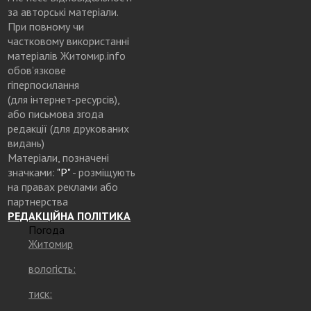
за авторські матеріали.
При повному чи
частковому використанні
матеріалів Житомир.info
обов’язкове
гіперпосилання
(для інтернет-ресурсів),
або письмова згода
редакції (для друкованих
видань)
Матеріали, позначені
значками:
"Р"
- розміщують
на правах реклами або
партнерства
РЕДАКЦІЙНА ПОЛІТИКА
Погода
Житомир
вологість:
тиск: