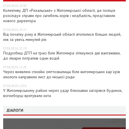
07.08.2026, 13:30
Колективу ДП «Рихальське» з Житомирської області, де поліція
розслідує справи про загибель корів і недбалість, представили
нового директора
07.08.2026, 13:17
Від початку року в Житомирській області втопилися більше людей,
ніж за увесь минулий рік
07.08.2026, 12:29
Подробиці ДТП на трасі біля Житомира: зіткнулися дві вантажівки,
до лікарні потрапив один водій
07.08.2026, 12:20
Через виявлені стихійні сміттєзвалища біля житомирських кар’єрів
екологи направили лист до міської ради
07.08.2026, 12:06
У Житомирському районі через удар блискавки загорівся будинок,
вогнеборці врятували кота
ДІАЛОГИ