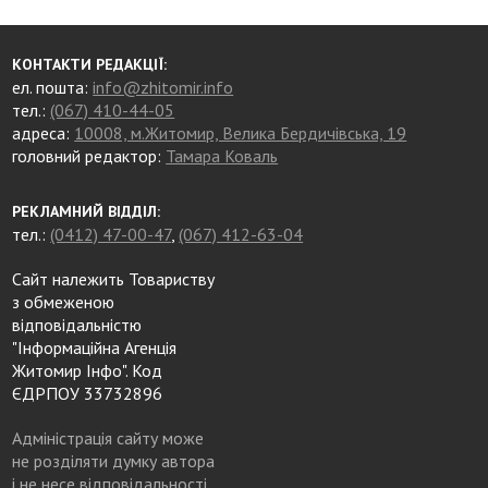
КОНТАКТИ РЕДАКЦІЇ:
ел. пошта:
info@zhitomir.info
тел.:
(067) 410-44-05
адреса:
10008, м.Житомир, Велика Бердичівська, 19
головний редактор:
Тамара Коваль
РЕКЛАМНИЙ ВІДДІЛ:
тел.:
(0412) 47-00-47
,
(067) 412-63-04
Сайт належить Товариству
з обмеженою
відповідальністю
"Інформаційна Агенція
Житомир Інфо". Код
ЄДРПОУ 33732896
Адміністрація сайту може
не розділяти думку автора
і не несе відповідальності