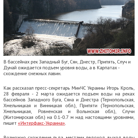
В бассейнах рек Западный Буг, Сян, Днестр, Припять, Случ и
Дунай ожидается подъем уровня воды, а в Карпатах -
схождение снежных лавин.
Как рассказал пресс-секретарь МинЧС Украины Игорь Кроль,
28 февраля - 2 марта ожидается подъем воды на реках
бассейнов Западного Буга, Сяна и Днестра (Тернопольская,
Хмельницкая и Винницкая обл.), Припяти (Тернопольская,
Хмельницкая, Ровненская и Волынская обл.), Случи
(Житомирская обл.) на 0.1-0.7 м над настоящими уровнями,
пишет
«Интерфакс-Украина»
.
Возможно схождение льда, местами ледоход, выход воды