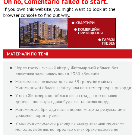
Oh no, Comentario failed to start.
If you own this website, you might want to look at the
browser console to find out why.
МАТЕРІАЛИ ПО ТЕМІ
Через грозу і сильний вітер у Житомирській області без
електрики залишились понад 1360 абонентів
Максимальна позначка досягла 39 градусів: у містах
Житомирської області зафіксували нові температурні рекорди
У місті Житомирської області випав град, вітер повалив
дерева і пошкодив дахи будинків та адмінспоруд
Житомирська бригада посіла перше місце за результатами
ураження ворога у липні
У селі Житомирського району на ставку знайшли мертвими
молодих лебедів: попередньо ознак браконьєрства не